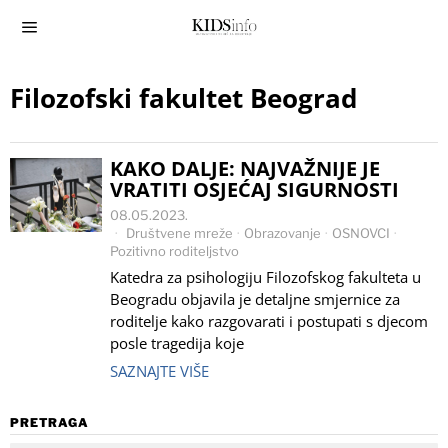
Filozofski fakultet Beograd
KAKO DALJE: NAJVAŽNIJE JE
VRATITI OSJEĆAJ SIGURNOSTI
08.05.2023.
Društvene mreže
·
Obrazovanje
·
OSNOVCI
·
Pozitivno roditeljstvo
Katedra za psihologiju Filozofskog fakulteta u
Beogradu objavila je detaljne smjernice za
roditelje kako razgovarati i postupati s djecom
posle tragedija koje
SAZNAJTE VIŠE
PRETRAGA