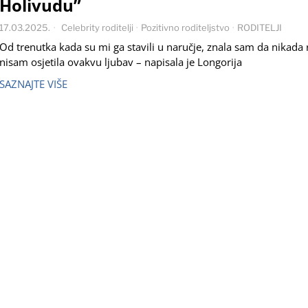
Holivudu”
17.03.2025.
Celebrity roditelji
·
Pozitivno roditeljstvo
·
RODITELJI
Od trenutka kada su mi ga stavili u naručje, znala sam da nikada 
nisam osjetila ovakvu ljubav – napisala je Longorija
SAZNAJTE VIŠE