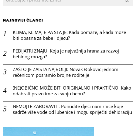
NAJNOVIJI ČLANCI
KLIMA, KLIMA, E PA ŠTA JE: Kada pomaže, a kada može
biti opasna za bebe i djecu?
PEDIJATRI ZNAJU: Koja je najvažnija hrana za razvoj
bebinog mozga?
ZAŠTO JE ZAISTA NAJBOLJI: Novak Đoković jednom
rečenicom posramio brojne roditelje
(NE)OBIČNO MOŽE BITI ORIGINALNO I PRAKTIČNO: Kako
odabrati pravo ime za svoju bebu?
NEMOJTE ZABORAVITI: Ponudite djeci namirnice koje
sadrže više vode od lubenice i mogu spriječiti dehidraciju