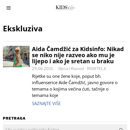
Ekskluziva
Aida Čamdžić za Kidsinfo: Nikad
se niko nije razveo ako mu je
lijepo i ako je sretan u braku
29.06.2021.
Djeca i Razvod
·
RODITELJI
Rijetke su one žene koje, poput bh.
influenserice Aide Čamdžić, javno govore o
temama o kojima većina ćuti, tačnije o
temama koje
SAZNAJTE VIŠE
PRETRAGA