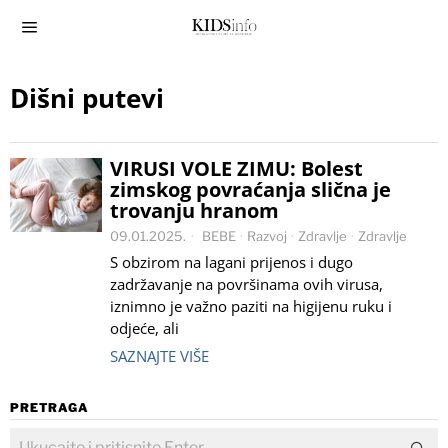
Dišni putevi
VIRUSI VOLE ZIMU: Bolest
zimskog povraćanja slična je
trovanju hranom
09.01.2025.
BEBE
·
Razvoj
·
Zdravlje
·
Zdravlje
S obzirom na lagani prijenos i dugo
zadržavanje na površinama ovih virusa,
iznimno je važno paziti na higijenu ruku i
odjeće, ali
SAZNAJTE VIŠE
PRETRAGA