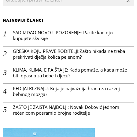
NAJNOVIJI ČLANCI
SAD IZDAO NOVO UPOZORENJE: Pazite kad djeci
kupujete skvišije
GREŠKA KOJU PRAVE RODITELJI:Zašto nikada ne treba
prekrivati dječja kolica pelenom?
KLIMA, KLIMA, E PA ŠTA JE: Kada pomaže, a kada može
biti opasna za bebe i djecu?
PEDIJATRI ZNAJU: Koja je najvažnija hrana za razvoj
bebinog mozga?
ZAŠTO JE ZAISTA NAJBOLJI: Novak Đoković jednom
rečenicom posramio brojne roditelje