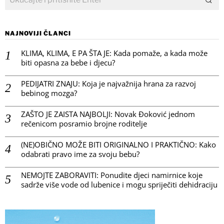
NAJNOVIJI ČLANCI
KLIMA, KLIMA, E PA ŠTA JE: Kada pomaže, a kada može
biti opasna za bebe i djecu?
PEDIJATRI ZNAJU: Koja je najvažnija hrana za razvoj
bebinog mozga?
ZAŠTO JE ZAISTA NAJBOLJI: Novak Đoković jednom
rečenicom posramio brojne roditelje
(NE)OBIČNO MOŽE BITI ORIGINALNO I PRAKTIČNO: Kako
odabrati pravo ime za svoju bebu?
NEMOJTE ZABORAVITI: Ponudite djeci namirnice koje
sadrže više vode od lubenice i mogu spriječiti dehidraciju