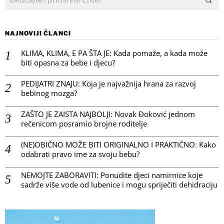
NAJNOVIJI ČLANCI
KLIMA, KLIMA, E PA ŠTA JE: Kada pomaže, a kada može
biti opasna za bebe i djecu?
PEDIJATRI ZNAJU: Koja je najvažnija hrana za razvoj
bebinog mozga?
ZAŠTO JE ZAISTA NAJBOLJI: Novak Đoković jednom
rečenicom posramio brojne roditelje
(NE)OBIČNO MOŽE BITI ORIGINALNO I PRAKTIČNO: Kako
odabrati pravo ime za svoju bebu?
NEMOJTE ZABORAVITI: Ponudite djeci namirnice koje
sadrže više vode od lubenice i mogu spriječiti dehidraciju