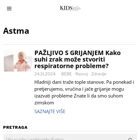
Astma
PAŽLJIVO S GRIJANJEM Kako
suhi zrak može stvoriti
respiratorne probleme?
24.11.2024.
BEBE
·
Razvoj
·
Zdravlje
Hladniji dani traže tople stanove. Pa ponekad i
pretjerujemo, vrućina i jače grijanje mogu
izazvati probleme Znate li da smo suhom
zimskom
SAZNAJTE VIŠE
PRETRAGA