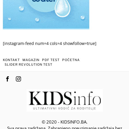
[instagram-feed num=4 cols=4 showfollow=true]
KONTAKT
MAGAZIN
PDF TEST
POČETNA
SLIDER REVOLUTION TEST
© 2020 - KIDSINFO.BA.
Sva prava zadržana. Zabranjeno preuzimanje sadržaja bez