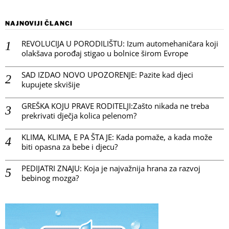
NAJNOVIJI ČLANCI
REVOLUCIJA U PORODILIŠTU: Izum automehaničara koji
olakšava porođaj stigao u bolnice širom Evrope
SAD IZDAO NOVO UPOZORENJE: Pazite kad djeci
kupujete skvišije
GREŠKA KOJU PRAVE RODITELJI:Zašto nikada ne treba
prekrivati dječja kolica pelenom?
KLIMA, KLIMA, E PA ŠTA JE: Kada pomaže, a kada može
biti opasna za bebe i djecu?
PEDIJATRI ZNAJU: Koja je najvažnija hrana za razvoj
bebinog mozga?