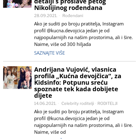
detalji s proslave petog
Nikolijinog rođendana
28.09.2021.
Rođendani
Ako je suditi po broju pratitelja, Instagram
profil @kucna.devojcica jedan je od
najpopularnijih na našim prostorima, ali i šire.
Naime, više od 300 hiljada
SAZNAJTE VIŠE
Andrijana Vujović, vlasnica
profila „Kućna devojčica“, za
Kidsinfo: Potpunu sreću
spoznate tek kada dobijete
dijete
14.06.2021.
Celebrity roditelji
·
RODITELJI
Ako je suditi po broju pratitelja, Instagram
profil @kucna.devojcica jedan je od
najpopularnijih na našim prostorima, ali i šire.
Naime, više od