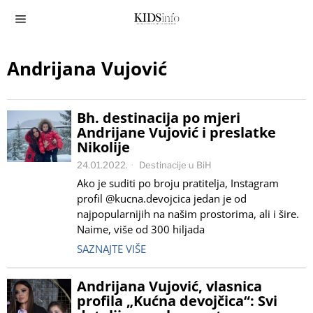
Andrijana Vujović
Bh. destinacija po mjeri
Andrijane Vujović i preslatke
Nikolije
24.01.2022.
Destinacije u BiH
Ako je suditi po broju pratitelja, Instagram
profil @kucna.devojcica jedan je od
najpopularnijih na našim prostorima, ali i šire.
Naime, više od 300 hiljada
SAZNAJTE VIŠE
Andrijana Vujović, vlasnica
profila „Kućna devojčica“: Svi