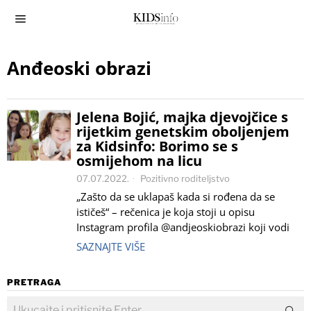
Anđeoski obrazi
Jelena Bojić, majka djevojčice s
rijetkim genetskim oboljenjem
za Kidsinfo: Borimo se s
osmijehom na licu
07.07.2022.
Pozitivno roditeljstvo
„Zašto da se uklapaš kada si rođena da se
ističeš“ – rečenica je koja stoji u opisu
Instagram profila @andjeoskiobrazi koji vodi
SAZNAJTE VIŠE
PRETRAGA