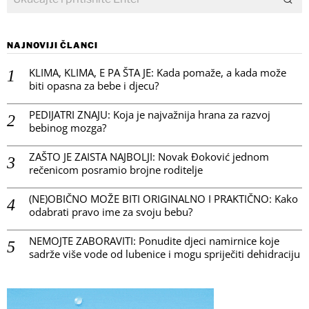
NAJNOVIJI ČLANCI
KLIMA, KLIMA, E PA ŠTA JE: Kada pomaže, a kada može
biti opasna za bebe i djecu?
PEDIJATRI ZNAJU: Koja je najvažnija hrana za razvoj
bebinog mozga?
ZAŠTO JE ZAISTA NAJBOLJI: Novak Đoković jednom
rečenicom posramio brojne roditelje
(NE)OBIČNO MOŽE BITI ORIGINALNO I PRAKTIČNO: Kako
odabrati pravo ime za svoju bebu?
NEMOJTE ZABORAVITI: Ponudite djeci namirnice koje
sadrže više vode od lubenice i mogu spriječiti dehidraciju