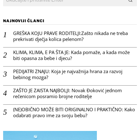
NAJNOVIJI ČLANCI
GREŠKA KOJU PRAVE RODITELJI:Zašto nikada ne treba
prekrivati dječja kolica pelenom?
KLIMA, KLIMA, E PA ŠTA JE: Kada pomaže, a kada može
biti opasna za bebe i djecu?
PEDIJATRI ZNAJU: Koja je najvažnija hrana za razvoj
bebinog mozga?
ZAŠTO JE ZAISTA NAJBOLJI: Novak Đoković jednom
rečenicom posramio brojne roditelje
(NE)OBIČNO MOŽE BITI ORIGINALNO I PRAKTIČNO: Kako
odabrati pravo ime za svoju bebu?