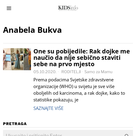
Anabela Bukva
One su pobijedile: Rak dojke me
naučio da nije sebično staviti
sebe na prvo mjesto
05.10.2020.
RODITELJI
·
Samo za Mamu
Prema podacima Svjetske zdravstvene
organizacije (WHO) u svijetu je sve više
oboljelih od karcinoma, a rak dojke, kako to
statistike pokazuju, je
SAZNAJTE VIŠE
PRETRAGA