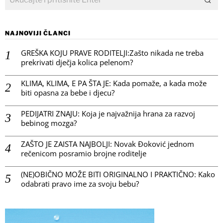
NAJNOVIJI ČLANCI
GREŠKA KOJU PRAVE RODITELJI:Zašto nikada ne treba
prekrivati dječja kolica pelenom?
KLIMA, KLIMA, E PA ŠTA JE: Kada pomaže, a kada može
biti opasna za bebe i djecu?
PEDIJATRI ZNAJU: Koja je najvažnija hrana za razvoj
bebinog mozga?
ZAŠTO JE ZAISTA NAJBOLJI: Novak Đoković jednom
rečenicom posramio brojne roditelje
(NE)OBIČNO MOŽE BITI ORIGINALNO I PRAKTIČNO: Kako
odabrati pravo ime za svoju bebu?