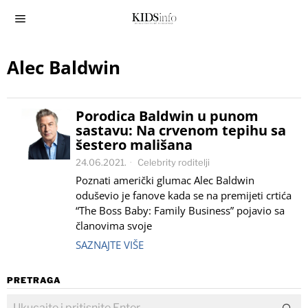
Alec Baldwin
Porodica Baldwin u punom
sastavu: Na crvenom tepihu sa
šestero mališana
24.06.2021.
Celebrity roditelji
Poznati američki glumac Alec Baldwin
oduševio je fanove kada se na premijeti crtića
“The Boss Baby: Family Business” pojavio sa
članovima svoje
SAZNAJTE VIŠE
PRETRAGA