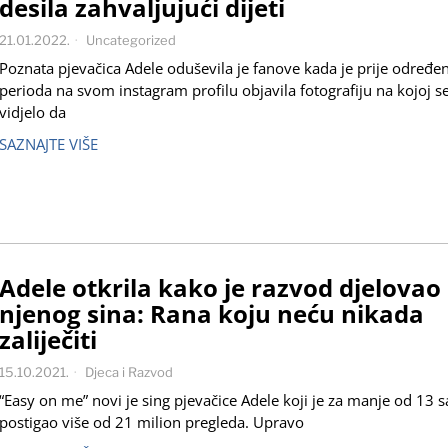
desila zahvaljujući dijeti
21.01.2022.
Uncategorized
Poznata pjevačica Adele oduševila je fanove kada je prije određe
perioda na svom instagram profilu objavila fotografiju na kojoj s
vidjelo da
SAZNAJTE VIŠE
Adele otkrila kako je razvod djelovao
njenog sina: Rana koju neću nikada
zaliječiti
15.10.2021.
Djeca i Razvod
“Easy on me” novi je sing pjevačice Adele koji je za manje od 13 s
postigao više od 21 milion pregleda. Upravo