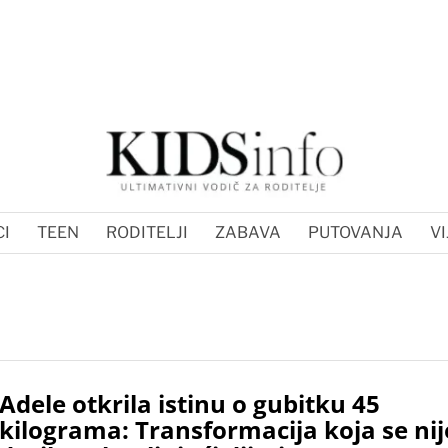
I
TEEN
RODITELJI
ZABAVA
PUTOVANJA
VI
Adele otkrila istinu o gubitku 45
kilograma: Transformacija koja se nij