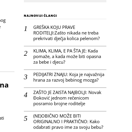
NAJNOVIJI ČLANCI
nog
e
GREŠKA KOJU PRAVE
RODITELJI:Zašto nikada ne treba
prekrivati dječja kolica pelenom?
KLIMA, KLIMA, E PA ŠTA JE: Kada
pomaže, a kada može biti opasna
za bebe i djecu?
PEDIJATRI ZNAJU: Koja je najvažnija
hrana za razvoj bebinog mozga?
 na
ZAŠTO JE ZAISTA NAJBOLJI: Novak
Đoković jednom rečenicom
posramio brojne roditelje
(NE)OBIČNO MOŽE BITI
ati
ORIGINALNO I PRAKTIČNO: Kako
odabrati pravo ime za svoju bebu?