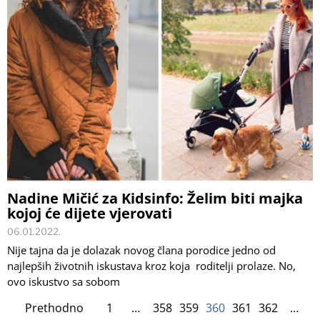
Nadine Mičić za Kidsinfo: Želim biti majka
kojoj će dijete vjerovati
06.01.2022.
Nije tajna da je dolazak novog člana porodice jedno od
najlepših životnih iskustava kroz koja roditelji prolaze. No,
ovo iskustvo sa sobom
Prethodno
1
…
358
359
360
361
362
…