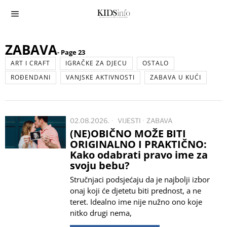
ZABAVA
- Page 23
ART I CRAFT
IGRAČKE ZA DJECU
OSTALO
ROĐENDANI
VANJSKE AKTIVNOSTI
ZABAVA U KUĆI
02.08.2026.
VIJESTI
·
ZABAVA
(NE)OBIČNO MOŽE BITI
ORIGINALNO I PRAKTIČNO:
Kako odabrati pravo ime za
svoju bebu?
Stručnjaci podsjećaju da je najbolji izbor
onaj koji će djetetu biti prednost, a ne
teret. Idealno ime nije nužno ono koje
nitko drugi nema,