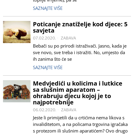
SAZNAJTE VIŠE
Poticanje znatiželje kod djece: 5
savjeta
07.02.2020.
ZABAVA
Bebači su po prirodi istraživači. Jasno, kada je
sve novo, sve treba i istražiti. No, umjesto da
ih zanima što će se
SAZNAJTE VIŠE
Medvjedići u kolicima i lutkice
sa slušnim aparatom –
ohrabruju djecu kojoj je to
najpotrebnije
06.02.2020.
ZABAVA
Jeste li primijetili da u crtićima nema likova s
invaliditetom, a na policama trgovina igračaka
s protezom ili slušnim aparatićem? Ovo drugo