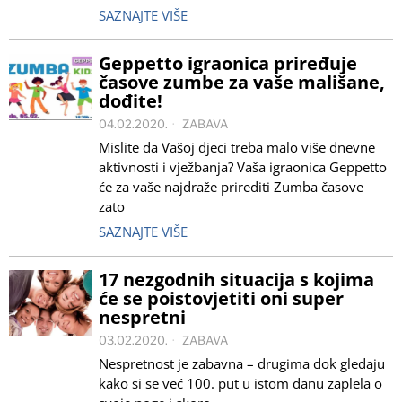
SAZNAJTE VIŠE
Geppetto igraonica priređuje
časove zumbe za vaše mališane,
dođite!
04.02.2020.
ZABAVA
Mislite da Vašoj djeci treba malo više dnevne
aktivnosti i vježbanja? Vaša igraonica Geppetto
će za vaše najdraže prirediti Zumba časove
zato
SAZNAJTE VIŠE
17 nezgodnih situacija s kojima
će se poistovjetiti oni super
nespretni
03.02.2020.
ZABAVA
Nespretnost je zabavna – drugima dok gledaju
kako si se već 100. put u istom danu zaplela o