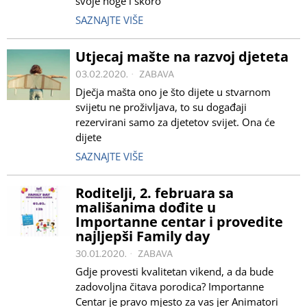
svoje noge i skoro
SAZNAJTE VIŠE
Utjecaj mašte na razvoj djeteta
03.02.2020.
ZABAVA
Dječja mašta ono je što dijete u stvarnom
svijetu ne proživljava, to su događaji
rezervirani samo za djetetov svijet. Ona će
dijete
SAZNAJTE VIŠE
Roditelji, 2. februara sa
mališanima dođite u
Importanne centar i provedite
najljepši Family day
30.01.2020.
ZABAVA
Gdje provesti kvalitetan vikend, a da bude
zadovoljna čitava porodica? Importanne
Centar je pravo mjesto za vas jer Animatori