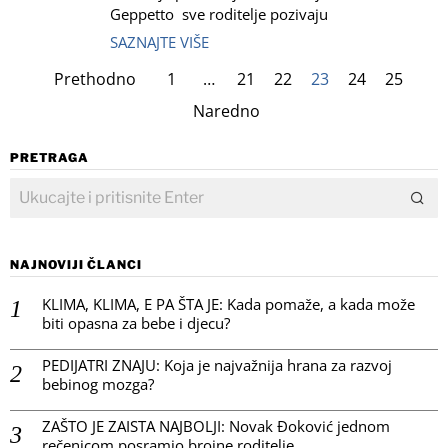
Geppetto sve roditelje pozivaju
SAZNAJTE VIŠE
Prethodno
1
…
21
22
23
24
25
Naredno
PRETRAGA
NAJNOVIJI ČLANCI
KLIMA, KLIMA, E PA ŠTA JE: Kada pomaže, a kada može
biti opasna za bebe i djecu?
PEDIJATRI ZNAJU: Koja je najvažnija hrana za razvoj
bebinog mozga?
ZAŠTO JE ZAISTA NAJBOLJI: Novak Đoković jednom
rečenicom posramio brojne roditelje