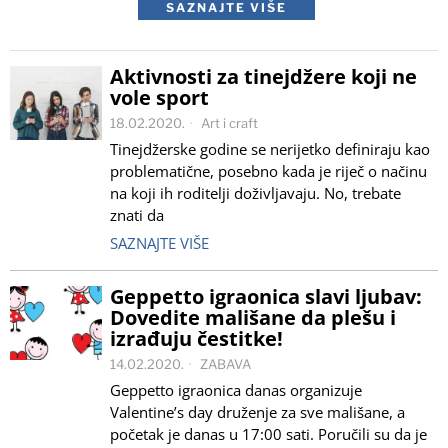
SAZNAJTE VIŠE
Aktivnosti za tinejdžere koji ne
vole sport
18.02.2020.
Art i craft
Tinejdžerske godine se nerijetko definiraju kao
problematične, posebno kada je riječ o načinu
na koji ih roditelji doživljavaju. No, trebate
znati da
SAZNAJTE VIŠE
Geppetto igraonica slavi ljubav:
Dovedite mališane da plešu i
izrađuju čestitke!
14.02.2020.
ZABAVA
Geppetto igraonica danas organizuje
Valentine’s day druženje za sve mališane, a
početak je danas u 17:00 sati. Poručili su da je