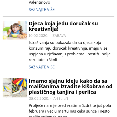
Valentinovo
SAZNAJTE VIŠE
Djeca koja jedu doručak su
kreativnija!
10.02.2020.
ZABAVA
Istraživanja su pokazala da su djeca koja
konzumiraju doručak kreativnija, imaju više
uspjeha u rješavanju problema i postižu bolje
rezultate u školi
SAZNAJTE VIŠE
Imamo sjajnu ideju kako da sa
mališanima izradite kišobran od
plastičnog tanjira i perlica
08.02.2020.
Art i craft
Proljeće nam je pred vratima (izdržite još pola
februara i već u martu nas čeka sunce i nešto
toplije vrijeme), pa se