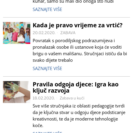
kuhar, samo su mali dio onoga što nudi
SAZNAJTE VIŠE
Kada je pravo vrijeme za vrtić?
20.02.2020.
ZABAVA
Povratak s porodiljskog podrazumijeva i
pronalazak osobe ili ustanove koja će voditi
brigu o vašem mališanu. Stručnjaci ističu da bi
svako dijete trebalo
SAZNAJTE VIŠE
Pravila odgoja djece: Igra kao
ključ razvoja
18.02.2020.
Zabava u kući
Sve više stručnjaka iz oblasti pedagogije tvrdi
da je ključna stvar u odgoju djece podsticanje
kreativnosti, te da je moderne tehnologije
koče.