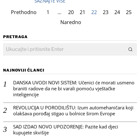
SAZNAJTE VIŠE
Prethodno
1
…
20
21
22
23
24
25
Naredno
PRETRAGA
NAJNOVIJI ČLANCI
DANSKA UVODI NOVI SISTEM: Učenici će morati usmeno
braniti radove da ne bi varali pomoću vještačke
inteligencije
REVOLUCIJA U PORODILIŠTU: Izum automehaničara koji
olakšava porođaj stigao u bolnice širom Evrope
SAD IZDAO NOVO UPOZORENJE: Pazite kad djeci
kupujete skvišije