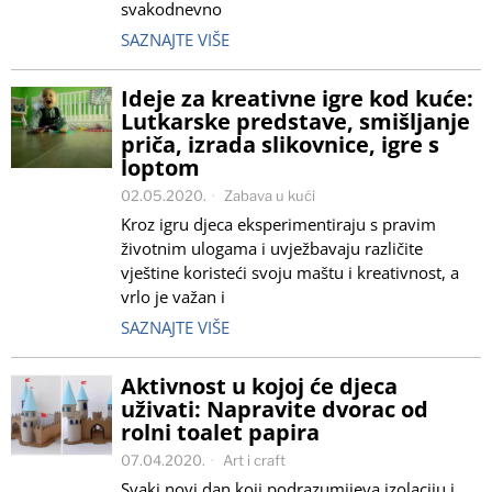
svakodnevno
SAZNAJTE VIŠE
Ideje za kreativne igre kod kuće:
Lutkarske predstave, smišljanje
priča, izrada slikovnice, igre s
loptom
02.05.2020.
Zabava u kući
Kroz igru djeca eksperimentiraju s pravim
životnim ulogama i uvježbavaju različite
vještine koristeći svoju maštu i kreativnost, a
vrlo je važan i
SAZNAJTE VIŠE
Aktivnost u kojoj će djeca
uživati: Napravite dvorac od
rolni toalet papira
07.04.2020.
Art i craft
Svaki novi dan koji podrazumijeva izolaciju i