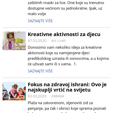
zaštitnih maski za lice. One koje su trenutno
dostupne većinom su jednokratne. Ipak, uz
malo volje
SAZNAJTE VIŠE
Kreativne aktivnosti za djecu
07.03.2020.
Art i craft
Donosimo vam nekoliko ideja za kreativne
aktivnosti koje su namijenjene djeci
predškolskog uzrasta ili osnovcima, a u kojima
će uživati sami ili s vama. 1.
SAZNAJTE VIŠE
Fokus na zdravoj ishrani: Ovo je
najskuplji vrtić na svijetu
02.03.2020.
ZABAVA
Plaža na zatvorenom, stjenoviti zid za
penjanje, pa čak i obroci koje sprema poznati