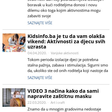
boravak u kući roditeljima donosi i novu
dilemu oko toga kojim aktivnostima mogu
zabaviti svoje
SAZNAJTE VIŠE
Kidsinfo.ba je tu da vam olakša
vikend: Aktivnosti za djecu svih
uzrasta
04.04.2020.
Vanjske aktivnosti
Tokom perioda izolacije djeci je potrebna
stalna pažnja, zabava i stimulacija. Sigurni smo
da, ukoliko ste od onih roditelja koji nastoje da
SAZNAJTE VIŠE
VIDEO 3 načina kako da sami
napravite zaštitnu masku
22.03.2020.
Art i craft
Znamo da u mnogim gradovima nedostaje