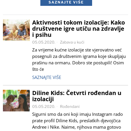
SAZNAJTE VIŠE
Aktivnosti tokom izolacije: Kako
društvene igre utiču na zdravlje
i psihu
05.05.2020.
Zabava u kući
Za vrijeme kućne izolacije ste vjerovatno već
posegnuli za društvenim igrama koje skupljaju
prašinu na ormaru. Dobro ste postupili! Osim
što će
SAZNAJTE VIŠE
Diline Kids: Četvrti rođendan u
izolaciji
05.05.2020.
Rođendani
Sigurni smo da oni koji imaju Instagram rado
prate profil Diline Kids, preslatkih djevojčica
Andree i Nike. Naime, njihova mama gotovo