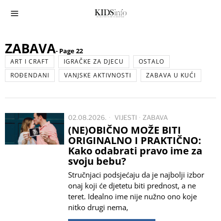
ZABAVA
- Page 22
ART I CRAFT
IGRAČKE ZA DJECU
OSTALO
ROĐENDANI
VANJSKE AKTIVNOSTI
ZABAVA U KUĆI
02.08.2026.
VIJESTI
·
ZABAVA
(NE)OBIČNO MOŽE BITI
ORIGINALNO I PRAKTIČNO:
Kako odabrati pravo ime za
svoju bebu?
Stručnjaci podsjećaju da je najbolji izbor
onaj koji će djetetu biti prednost, a ne
teret. Idealno ime nije nužno ono koje
nitko drugi nema,