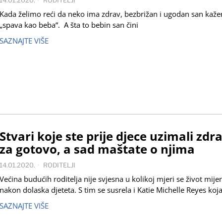
Kada želimo reći da neko ima zdrav, bezbrižan i ugodan san kaž
„spava kao beba“. A šta to bebin san čini
SAZNAJTE VIŠE
Stvari koje ste prije djece uzimali zdr
za gotovo, a sad maštate o njima
14.01.2020.
RODITELJI
Većina budućih roditelja nije svjesna u kolikoj mjeri se život mije
nakon dolaska djeteta. S tim se susrela i Katie Michelle Reyes koj
SAZNAJTE VIŠE