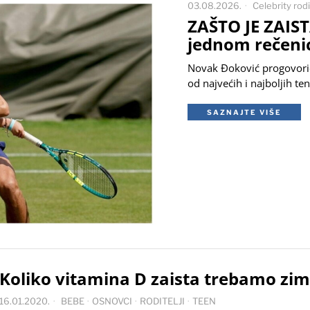
03.08.2026.
Celebrity rodit
ZAŠTO JE ZAIS
jednom rečeni
Novak Đoković progovorio 
od najvećih i najboljih te
SAZNAJTE VIŠE
Koliko vitamina D zaista trebamo zim
16.01.2020.
BEBE
·
OSNOVCI
·
RODITELJI
·
TEEN