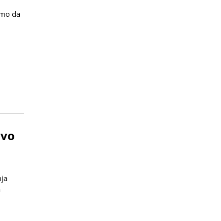
emo da
avo
nja
a