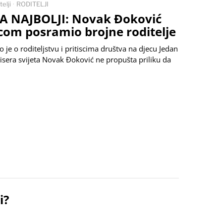
elji
·
RODITELJI
TA NAJBOLJI: Novak Đoković
com posramio brojne roditelje
je o roditeljstvu i pritiscima društva na djecu Jedan
nisera svijeta Novak Đoković ne propušta priliku da
i?