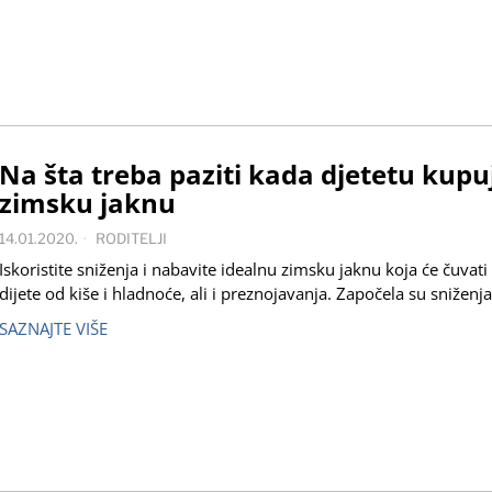
Na šta treba paziti kada djetetu kupu
zimsku jaknu
14.01.2020.
RODITELJI
Iskoristite sniženja i nabavite idealnu zimsku jaknu koja će čuvati
dijete od kiše i hladnoće, ali i preznojavanja. Započela su sniženja
SAZNAJTE VIŠE