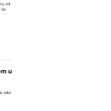
mu, od
a do
em u
e. Iako