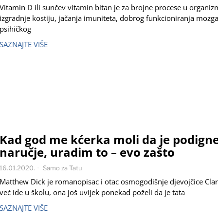
Vitamin D ili sunčev vitamin bitan je za brojne procese u organiz
izgradnje kostiju, jačanja imuniteta, dobrog funkcioniranja mozg
psihičkog
SAZNAJTE VIŠE
Kad god me kćerka moli da je podign
naručje, uradim to – evo zašto
16.01.2020.
Samo za Tatu
Matthew Dick je romanopisac i otac osmogodišnje djevojčice Clar
već ide u školu, ona još uvijek ponekad poželi da je tata
SAZNAJTE VIŠE