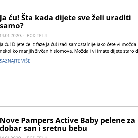
Ja ću! Šta kada dijete sve želi uraditi
samo?
14.01.2020.
RODITELJI
Ja ću! Dijete će iz faze Ja ću! izaći samostalnije iako ćete vi možda
nekoliko manjih živčanih slomova. Možda i vi imate dijete staro d
SAZNAJTE VIŠE
Nove Pampers Active Baby pelene za
dobar san i sretnu bebu
14.01.2020.
RODITELJI