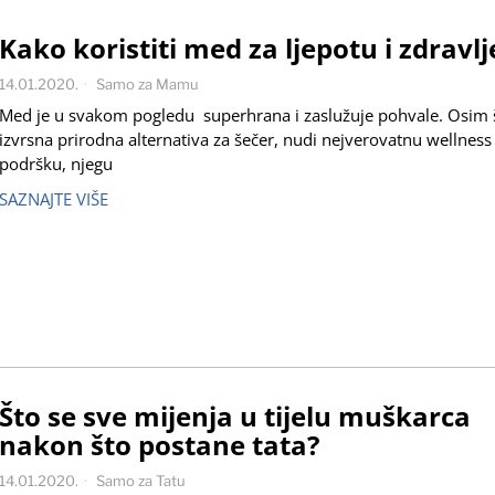
Kako koristiti med za ljepotu i zdravlj
14.01.2020.
Samo za Mamu
Med je u svakom pogledu superhrana i zaslužuje pohvale. Osim š
izvrsna prirodna alternativa za šečer, nudi nejverovatnu wellness
podršku, njegu
SAZNAJTE VIŠE
Što se sve mijenja u tijelu muškarca
nakon što postane tata?
14.01.2020.
Samo za Tatu