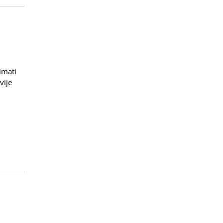
 imati
vije