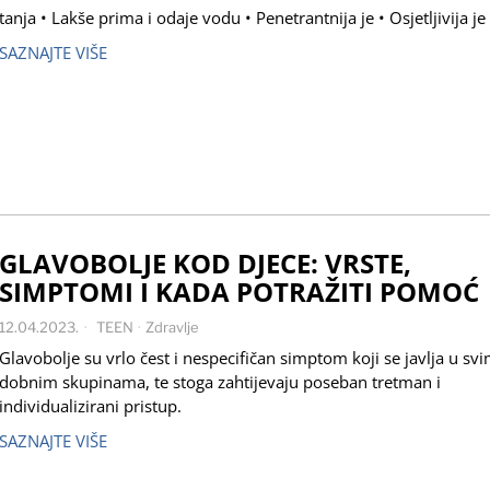
tanja • Lakše prima i odaje vodu • Penetrantnija je • Osjetljivija je
SAZNAJTE VIŠE
GLAVOBOLJE KOD DJECE: VRSTE,
SIMPTOMI I KADA POTRAŽITI POMOĆ
12.04.2023.
TEEN
·
Zdravlje
Glavobolje su vrlo čest i nespecifičan simptom koji se javlja u sv
dobnim skupinama, te stoga zahtijevaju poseban tretman i
individualizirani pristup.
SAZNAJTE VIŠE