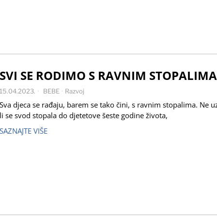
SVI SE RODIMO S RAVNIM STOPALIMA
15.04.2023.
BEBE
·
Razvoj
Sva djeca se rađaju, barem se tako čini, s ravnim stopalima. Ne u
li se svod stopala do djetetove šeste godine života,
SAZNAJTE VIŠE