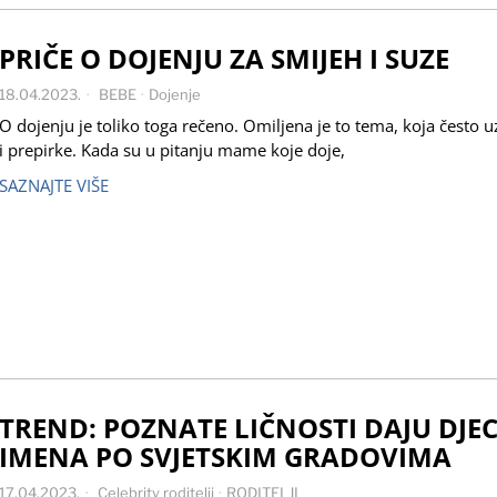
PRIČE O DOJENJU ZA SMIJEH I SUZE
18.04.2023.
BEBE
·
Dojenje
O dojenju je toliko toga rečeno. Omiljena je to tema, koja često 
i prepirke. Kada su u pitanju mame koje doje,
SAZNAJTE VIŠE
TREND: POZNATE LIČNOSTI DAJU DJEC
IMENA PO SVJETSKIM GRADOVIMA
17.04.2023.
Celebrity roditelji
·
RODITELJI