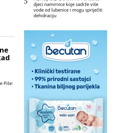
djeci namirnice koje sadrže više
vode od lubenice i mogu spriječiti
dehidraciju
 ne
kad
e Piše: