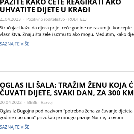
PAZITE KAKO ĆETE REAGIRATI AKO
UHVATITE DIJETE U KRAĐI
21.04.2023.
Pozitivno roditeljstvo
·
RODITELJI
Stručnjaci kažu da djeca prije treće godine ne razumiju koncepte
vlasništva. Znaju šta žele i uzmu to ako mogu. Međutim, kako dje
SAZNAJTE VIŠE
OGLAS ILI ŠALA: TRAŽIM ŽENU KOJA Ć
ČUVATI DIJETE, SVAKI DAN, ZA 300 KM
20.04.2023.
BEBE
·
Razvoj
Oglas iz Bugojna pod nazivom “potrebna žena za čuvanje djeteta
godine i po dana” privukao je mnogo pažnje Naime, u ovom
SAZNAJTE VIŠE