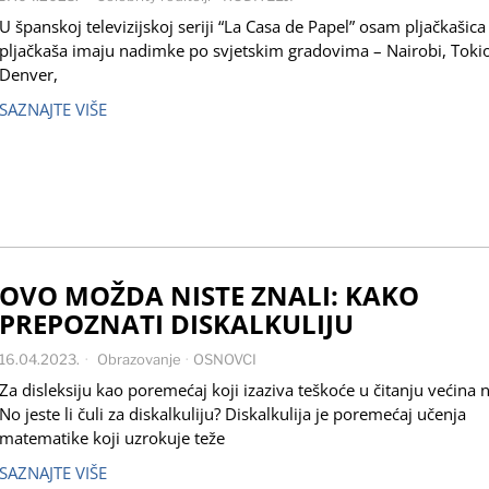
U španskoj televizijskoj seriji “La Casa de Papel” osam pljačkašica 
pljačkaša imaju nadimke po svjetskim gradovima – Nairobi, Tokio
Denver,
SAZNAJTE VIŠE
OVO MOŽDA NISTE ZNALI: KAKO
PREPOZNATI DISKALKULIJU
16.04.2023.
Obrazovanje
·
OSNOVCI
Za disleksiju kao poremećaj koji izaziva teškoće u čitanju većina 
No jeste li čuli za diskalkuliju? Diskalkulija je poremećaj učenja
matematike koji uzrokuje teže
SAZNAJTE VIŠE