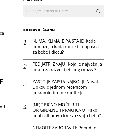
NAJNOVIJI ČLANCI
ca
KLIMA, KLIMA, E PA ŠTA JE: Kada
pomaže, a kada može biti opasna
za bebe i djecu?
PEDIJATRI ZNAJU: Koja je najvažnija
hrana za razvoj bebinog mozga?
E
ZAŠTO JE ZAISTA NAJBOLJI: Novak
Đoković jednom rečenicom
posramio brojne roditelje
(NE)OBIČNO MOŽE BITI
 od
ORIGINALNO I PRAKTIČNO: Kako
odabrati pravo ime za svoju bebu?
NEMOJTE ZABORAVITI: Ponudite