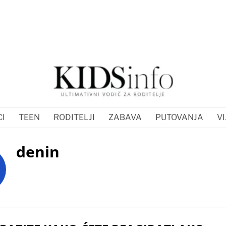
I
TEEN
RODITELJI
ZABAVA
PUTOVANJA
VI
denin