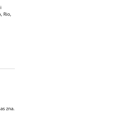
i
, Rio,
nas zna.