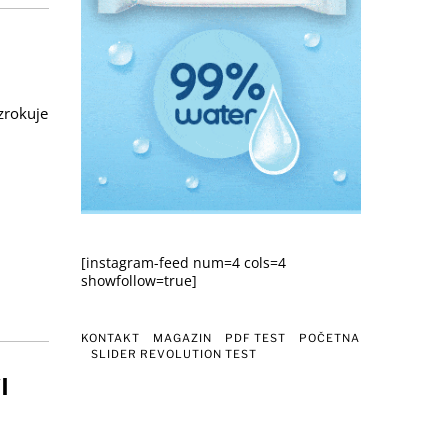
uzrokuje
[instagram-feed num=4 cols=4
showfollow=true]
KONTAKT
MAGAZIN
PDF TEST
POČETNA
SLIDER REVOLUTION TEST
I