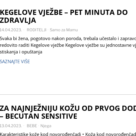
KEGELOVE VJEŽBE – PET MINUTA DO
ZDRAVLJA
14.04.2023.
RODITELJI
·
Samo za Mamu
Svaka bi žena, pogotovo nakon poroda, trebala učestalo i zaprav
redovito raditi Kegelove vježbe Kegelove vježbe su jednostavne v
stiskanja i opuštanja
SAZNAJTE VIŠE
ZA NAJNJEŽNIJU KOŽU OD PRVOG DO
– BECUTAN SENSITIVE
13.04.2023.
BEBE
·
Njega
Karakteristike kože kod novorođenčadi • Koža kod novorođenčadi