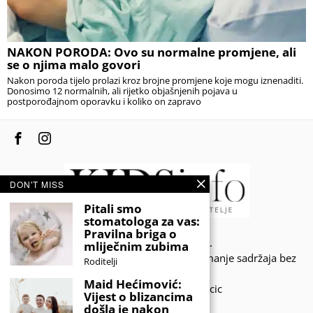
NAKON PORODA: Ovo su normalne promjene, ali
se o njima malo govori
Nakon poroda tijelo prolazi kroz brojne promjene koje mogu iznenaditi.
Donosimo 12 normalnih, ali rijetko objašnjenih pojava u
postporođajnom oporavku i koliko on zapravo
DON'T MISS
Pitali smo
stomatologa za vas:
Pravilna briga o
© 2020 - KIDSINFO.BA.
mliječnim zubima
Sva prava zadržana. Zabranjeno preuzimanje sadržaja bez
Roditelji
dozvole izdavača.
Maid Hećimović:
Developed by Amar SIjercic
Vijest o blizancima
došla je nakon