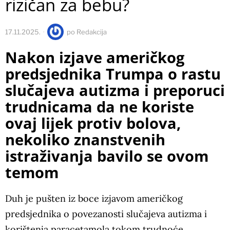
rizičan za bebu?
17.11.2025.
po
Redakcija
Nakon izjave američkog
predsjednika Trumpa o rastu
slučajeva autizma i preporuci
trudnicama da ne koriste
ovaj lijek protiv bolova,
nekoliko znanstvenih
istraživanja bavilo se ovom
temom
Duh je pušten iz boce izjavom američkog
predsjednika o povezanosti slučajeva autizma i
korištenja paracetamola tokom trudnoće.