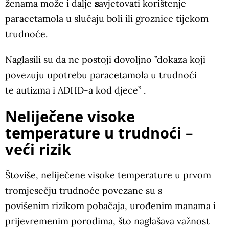
ženama može i dalje
s
avjetovati korištenje
paracetamola u slučaju boli ili groznice tijekom
trudnoće.
Naglasili su da ne postoji dovoljno ”dokaza koji
povezuju upotrebu paracetamola u trudnoći
te autizma i ADHD-a kod djece” .
Neliječene visoke
temperature u trudnoći –
veći rizik
Štoviše, neliječene visoke temperature u prvom
tromjesečju trudnoće povezane su s
povišenim rizikom pobačaja, urođenim manama i
prijevremenim porodima, što naglašava važnost