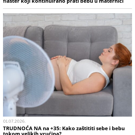
flaster koji kontinuirano prati bebu u maternici
01.07.2026.
TRUDNOĆA NA na +35: Kako zaštititi sebe i bebu
tokom velikih vrućina?