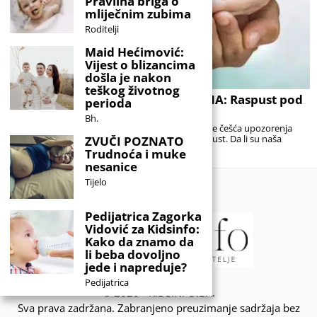
Pravilna briga o
mliječnim zubima
Roditelji
Maid Hećimović:
Vijest o blizancima
došla je nakon
teškog životnog
DJECA U ERI KLIMATSKIH PROMJENA: Raspust pod
perioda
crvenim meteoalarmom
Bh.
Toplotni valovi, sve manje hlada u gradovima i sve češća upozorenja
ljekara mijenjaju način na koji djeca provode raspust. Da li su naša
ZVUČI POZNATO
igrališta,
Trudnoća i muke
nesanice
Tijelo
Pedijatrica Zagorka
Vidović za Kidsinfo:
Kako da znamo da
li beba dovoljno
jede i napreduje?
Pedijatrica
© 2020 - KIDSINFO.BA.
Sva prava zadržana. Zabranjeno preuzimanje sadržaja bez