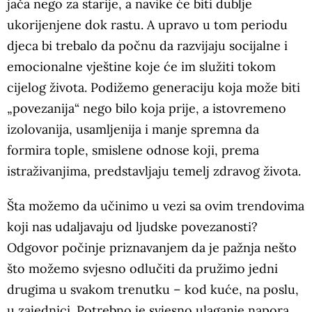
jača nego za starije, a navike će biti dublje
ukorijenjene dok rastu. A upravo u tom periodu
djeca bi trebalo da počnu da razvijaju socijalne i
emocionalne vještine koje će im služiti tokom
cijelog života. Podižemo generaciju koja može biti
„povezanija“ nego bilo koja prije, a istovremeno
izolovanija, usamljenija i manje spremna da
formira tople, smislene odnose koji, prema
istraživanjima, predstavljaju temelj zdravog života.
Šta možemo da učinimo u vezi sa ovim trendovima
koji nas udaljavaju od ljudske povezanosti?
Odgovor počinje priznavanjem da je pažnja nešto
što možemo svjesno odlučiti da pružimo jedni
drugima u svakom trenutku – kod kuće, na poslu,
u zajednici. Potrebno je svjesno ulaganje napora