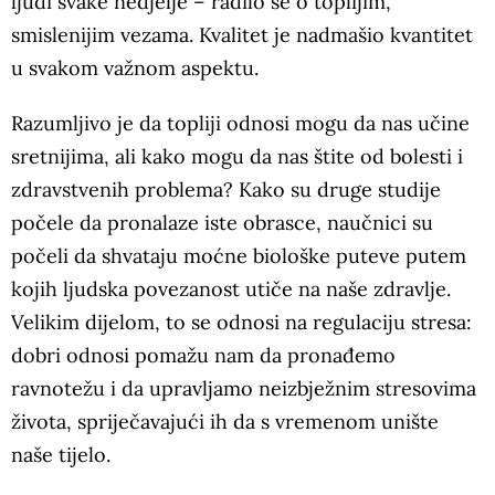
ljudi svake nedjelje – radilo se o toplijim,
smislenijim vezama. Kvalitet je nadmašio kvantitet
u svakom važnom aspektu.
Razumljivo je da topliji odnosi mogu da nas učine
sretnijima, ali kako mogu da nas štite od bolesti i
zdravstvenih problema? Kako su druge studije
počele da pronalaze iste obrasce, naučnici su
počeli da shvataju moćne biološke puteve putem
kojih ljudska povezanost utiče na naše zdravlje.
Velikim dijelom, to se odnosi na regulaciju stresa:
dobri odnosi pomažu nam da pronađemo
ravnotežu i da upravljamo neizbježnim stresovima
života, spriječavajući ih da s vremenom unište
naše tijelo.