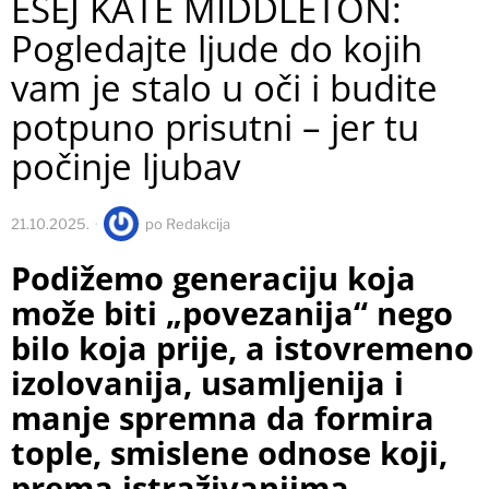
ESEJ KATE MIDDLETON:
Pogledajte ljude do kojih
vam je stalo u oči i budite
potpuno prisutni – jer tu
počinje ljubav
21.10.2025.
po
Redakcija
Podižemo generaciju koja
može biti „povezanija“ nego
bilo koja prije, a istovremeno
izolovanija, usamljenija i
manje spremna da formira
tople, smislene odnose koji,
prema istraživanjima,