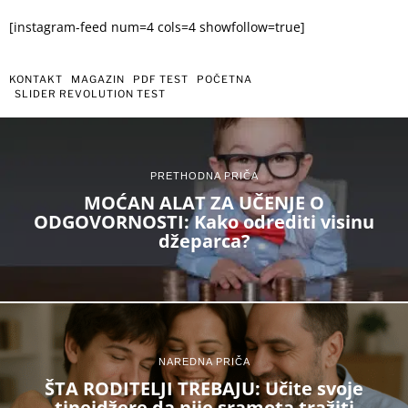
[instagram-feed num=4 cols=4 showfollow=true]
KONTAKT
MAGAZIN
PDF TEST
POČETNA
SLIDER REVOLUTION TEST
PRETHODNA PRIČA
MOĆAN ALAT ZA UČENJE O
ODGOVORNOSTI: Kako odrediti visinu
džeparca?
NAREDNA PRIČA
ŠTA RODITELJI TREBAJU: Učite svoje
tinejdžere da nije sramota tražiti