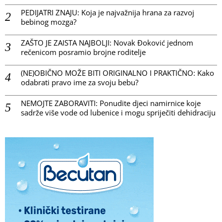
PEDIJATRI ZNAJU: Koja je najvažnija hrana za razvoj
bebinog mozga?
ZAŠTO JE ZAISTA NAJBOLJI: Novak Đoković jednom
rečenicom posramio brojne roditelje
(NE)OBIČNO MOŽE BITI ORIGINALNO I PRAKTIČNO: Kako
odabrati pravo ime za svoju bebu?
NEMOJTE ZABORAVITI: Ponudite djeci namirnice koje
sadrže više vode od lubenice i mogu spriječiti dehidraciju