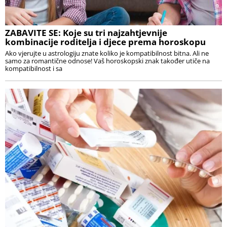
ZABAVITE SE: Koje su tri najzahtjevnije
kombinacije roditelja i djece prema horoskopu
Ako vjerujte u astrologiju znate koliko je kompatibilnost bitna. Ali ne
samo za romantične odnose! Vaš horoskopski znak također utiče na
kompatibilnost i sa