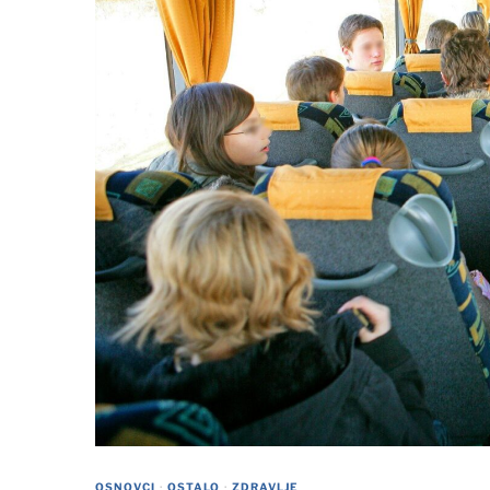
OSNOVCI
·
OSTALO
·
ZDRAVLJE