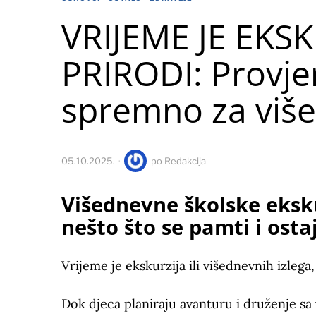
VRIJEME JE EKSK
PRIRODI: Provjeri
spremno za više
05.10.2025.
po
Redakcija
Višednevne školske eksku
nešto što se pamti i ost
Vrijeme je ekskurzija ili višednevnih izlega,
Dok djeca planiraju avanturu i druženje sa vr