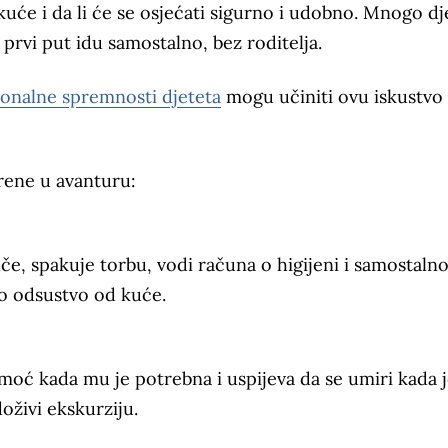
kuće i da li će se osjećati sigurno i udobno. Mnogo d
i prvi put idu samostalno, bez roditelja.
ionalne spremnosti djeteta
mogu učiniti ovu iskustvo
rene u avanturu:
e, spakuje torbu, vodi računa o higijeni i samostalno
o odsustvo od kuće.
pomoć kada mu je potrebna i uspijeva da se umiri kada 
oživi ekskurziju.