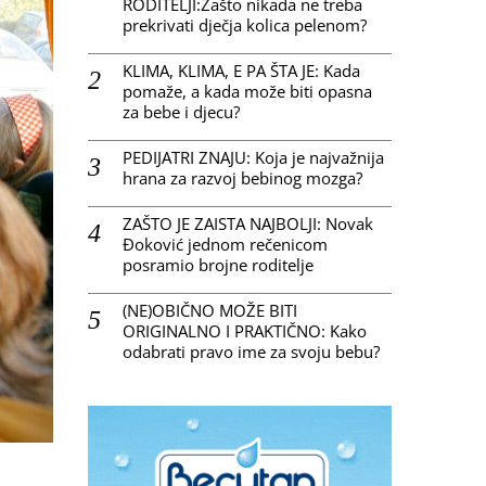
RODITELJI:Zašto nikada ne treba
prekrivati dječja kolica pelenom?
KLIMA, KLIMA, E PA ŠTA JE: Kada
pomaže, a kada može biti opasna
za bebe i djecu?
PEDIJATRI ZNAJU: Koja je najvažnija
hrana za razvoj bebinog mozga?
ZAŠTO JE ZAISTA NAJBOLJI: Novak
Đoković jednom rečenicom
posramio brojne roditelje
(NE)OBIČNO MOŽE BITI
ORIGINALNO I PRAKTIČNO: Kako
odabrati pravo ime za svoju bebu?