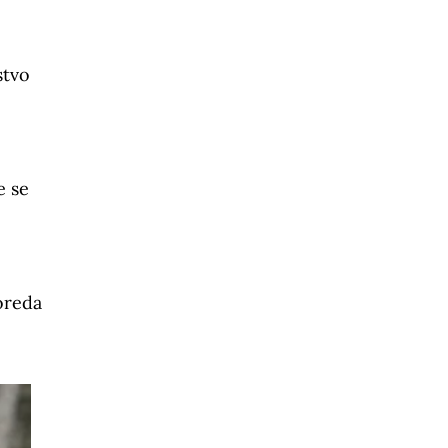
stvo
e se
oreda