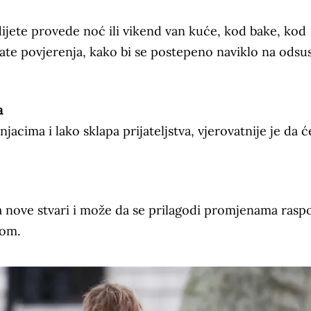
dijete provede noć ili vikend van kuće, kod bake, kod
imate povjerenja, kako bi se postepeno naviklo na odsu
a
jacima i lako sklapa prijateljstva, vjerovatnije je da ć
a nove stvari i može da se prilagodi promjenama rasp
jom.