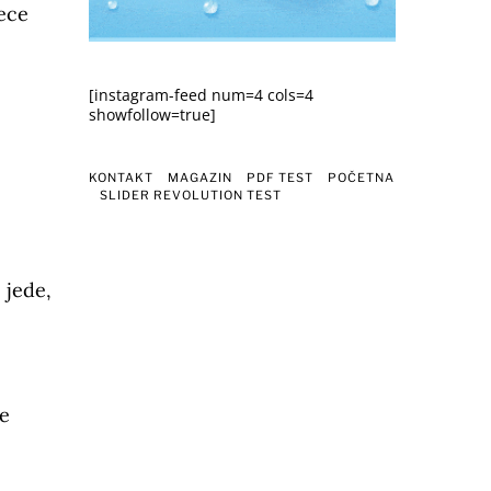
jece
[instagram-feed num=4 cols=4
showfollow=true]
KONTAKT
MAGAZIN
PDF TEST
POČETNA
SLIDER REVOLUTION TEST
 jede,
je