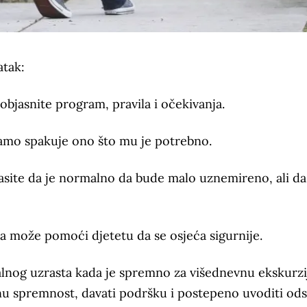
atak:
objasnite program, pravila i očekivanja.
amo spakuje ono što mu je potrebno.
asite da je normalno da bude malo uznemireno, ali da
ka može pomoći djetetu da se osjeća sigurnije.
alnog uzrasta kada je spremno za višednevnu ekskurzi
čnu spremnost, davati podršku i postepeno uvoditi od