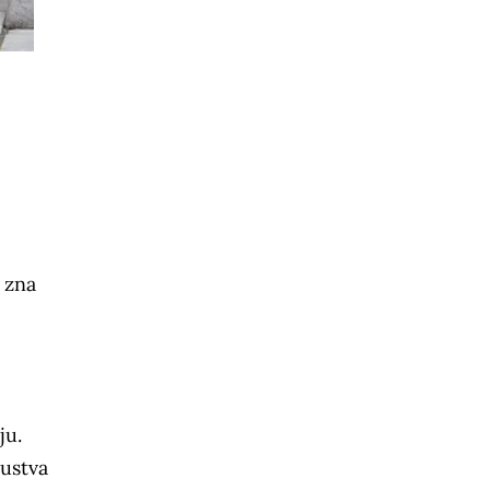
 zna
ju.
sustva