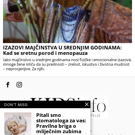
IZAZOVI MAJČINSTVA U SREDNJIM GODINAMA:
Kad se sretnu porod i menopauza
Iako majčinstvo u srednjim godinama nosi fizičke i emocionalne izazove,
mnoge žene ističu da su prednosti – zrelost, iskustvo i životna mudrost
– neprocjenjive. Za njih,
DON'T MISS
Pitali smo
stomatologa za vas:
Pravilna briga o
© 2020 - KIDSINFO.BA.
mliječnim zubima