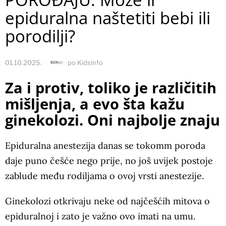
epiduralna naštetiti bebi ili
porodilji?
01.10.2025.
po
Kidsinfo
Za i protiv, toliko je različitih
mišljenja, a evo šta kažu
ginekolozi. Oni najbolje znaju
Epiduralna anestezija danas se tokomm poroda
daje puno češće nego prije, no još uvijek postoje
zablude među rodiljama o ovoj vrsti anestezije.
Ginekolozi otkrivaju neke od najčešćih mitova o
epiduralnoj i zato je važno ovo imati na umu.