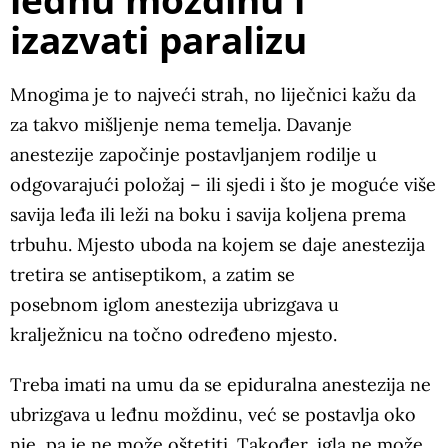
izazvati paralizu
Mnogima je to najveći strah, no liječnici kažu da
za takvo mišljenje nema temelja. Davanje
anestezije započinje postavljanjem rodilje u
odgovarajući položaj – ili sjedi i što je moguće više
savija leđa ili leži na boku i savija koljena prema
trbuhu. Mjesto uboda na kojem se daje anestezija
tretira se antiseptikom, a zatim se
posebnom iglom anestezija ubrizgava u
kralježnicu na točno određeno mjesto.
Treba imati na umu da se epiduralna anestezija ne
ubrizgava u leđnu moždinu, već se postavlja oko
nje, pa je ne može oštetiti. Također, igla ne može