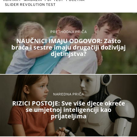
SLIDER REVOLUTION TEST
PRETHODNA PRIČA
NAUČNICI IMAJU ODGOVOR: Zašto
braća i sestre imaju drugačiji doživljaj
djetinjstva?
NAREDNA PRIČA
RIZICI POSTOJE: Sve više djece okreće
se umjetnoj inteligenciji kao
prijateljima