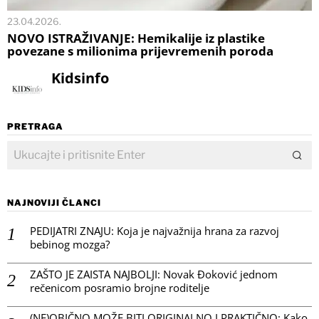
23.04.2026.
NOVO ISTRAŽIVANJE: Hemikalije iz plastike
povezane s milionima prijevremenih poroda
Kidsinfo
PRETRAGA
NAJNOVIJI ČLANCI
PEDIJATRI ZNAJU: Koja je najvažnija hrana za razvoj
bebinog mozga?
ZAŠTO JE ZAISTA NAJBOLJI: Novak Đoković jednom
rečenicom posramio brojne roditelje
(NE)OBIČNO MOŽE BITI ORIGINALNO I PRAKTIČNO: Kako