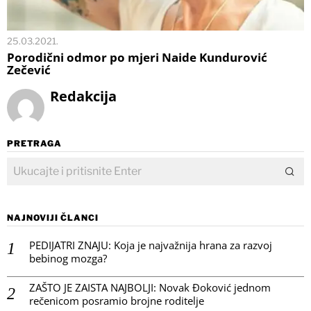
25.03.2021.
Porodični odmor po mjeri Naide Kundurović
Zečević
Redakcija
PRETRAGA
NAJNOVIJI ČLANCI
PEDIJATRI ZNAJU: Koja je najvažnija hrana za razvoj
bebinog mozga?
ZAŠTO JE ZAISTA NAJBOLJI: Novak Đoković jednom
rečenicom posramio brojne roditelje