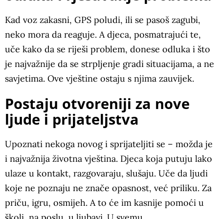
Kad voz zakasni, GPS poludi, ili se pasoš zagubi,
neko mora da reaguje. A djeca, posmatrajući te,
uče kako da se riješi problem, donese odluka i što
je najvažnije da se strpljenje gradi situacijama, a ne
savjetima. Ove vještine ostaju s njima zauvijek.
Postaju otvoreniji za nove
ljude i prijateljstva
Upoznati nekoga novog i sprijateljiti se – možda je
i najvažnija životna vještina. Djeca koja putuju lako
ulaze u kontakt, razgovaraju, slušaju. Uče da ljudi
koje ne poznaju ne znače opasnost, već priliku. Za
priču, igru, osmijeh. A to će im kasnije pomoći u
školi, na poslu, u ljubavi. U svemu.