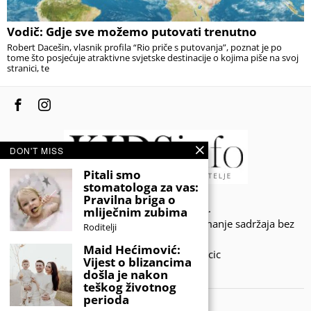
Vodič: Gdje sve možemo putovati trenutno
Robert Dacešin, vlasnik profila “Rio priče s putovanja”, poznat je po
tome što posjećuje atraktivne svjetske destinacije o kojima piše na svoj
stranici, te
DON'T MISS
Pitali smo
stomatologa za vas:
Pravilna briga o
© 2020 - KIDSINFO.BA.
mliječnim zubima
Sva prava zadržana. Zabranjeno preuzimanje sadržaja bez
Roditelji
dozvole izdavača.
Maid Hećimović:
Developed by Amar SIjercic
Vijest o blizancima
došla je nakon
IZAŠAO JE NOVI MAGAZIN!
teškog životnog
perioda