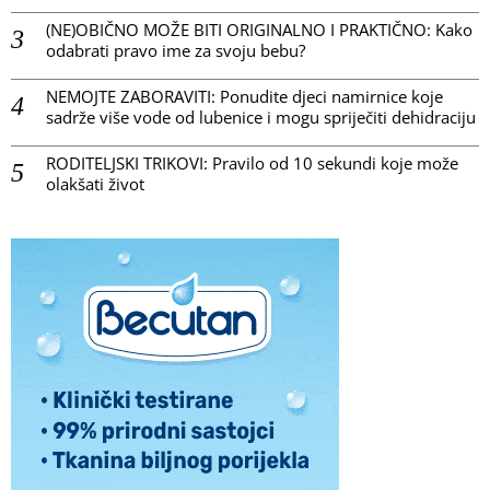
(NE)OBIČNO MOŽE BITI ORIGINALNO I PRAKTIČNO: Kako
odabrati pravo ime za svoju bebu?
NEMOJTE ZABORAVITI: Ponudite djeci namirnice koje
sadrže više vode od lubenice i mogu spriječiti dehidraciju
RODITELJSKI TRIKOVI: Pravilo od 10 sekundi koje može
olakšati život