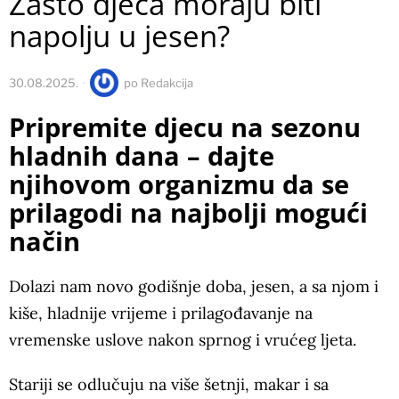
Zašto djeca moraju biti
napolju u jesen?
30.08.2025.
po
Redakcija
Pripremite djecu na sezonu
hladnih dana – dajte
njihovom organizmu da se
prilagodi na najbolji mogući
način
Dolazi nam novo godišnje doba, jesen, a sa njom i
kiše, hladnije vrijeme i prilagođavanje na
vremenske uslove nakon sprnog i vrućeg ljeta.
Stariji se odlučuju na više šetnji, makar i sa