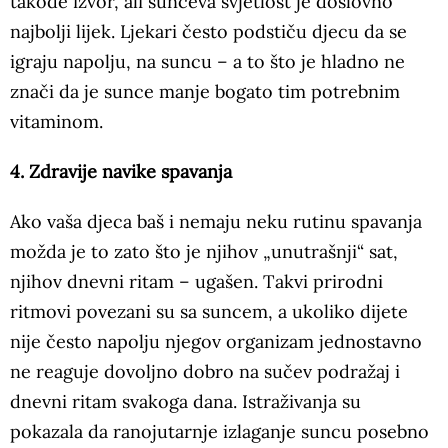
takođe izvor, ali sunčeva svjetlost je doslovno
najbolji lijek. Ljekari često podstiču djecu da se
igraju napolju, na suncu – a to što je hladno ne
znači da je sunce manje bogato tim potrebnim
vitaminom.
4. Zdravije navike spavanja
Ako vaša djeca baš i nemaju neku rutinu spavanja
možda je to zato što je njihov „unutrašnji“ sat,
njihov dnevni ritam – ugašen. Takvi prirodni
ritmovi povezani su sa suncem, a ukoliko dijete
nije često napolju njegov organizam jednostavno
ne reaguje dovoljno dobro na sučev podražaj i
dnevni ritam svakoga dana. Istraživanja su
pokazala da ranojutarnje izlaganje suncu posebno