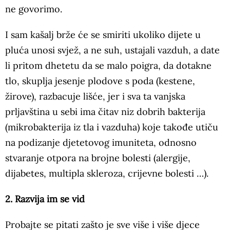
ne govorimo.
I sam kašalj brže će se smiriti ukoliko dijete u
pluća unosi svjež, a ne suh, ustajali vazduh, a date
li pritom dhetetu da se malo poigra, da dotakne
tlo, skuplja jesenje plodove s poda (kestene,
žirove), razbacuje lišće, jer i sva ta vanjska
prljavština u sebi ima čitav niz dobrih bakterija
(mikrobakterija iz tla i vazduha) koje takođe utiču
na podizanje djetetovog imuniteta, odnosno
stvaranje otpora na brojne bolesti (alergije,
dijabetes, multipla skleroza, crijevne bolesti …).
2. Razvija im se vid
Probajte se pitati zašto je sve više i više djece