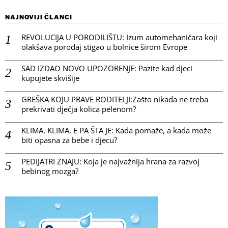
NAJNOVIJI ČLANCI
REVOLUCIJA U PORODILIŠTU: Izum automehaničara koji
olakšava porođaj stigao u bolnice širom Evrope
SAD IZDAO NOVO UPOZORENJE: Pazite kad djeci
kupujete skvišije
GREŠKA KOJU PRAVE RODITELJI:Zašto nikada ne treba
prekrivati dječja kolica pelenom?
KLIMA, KLIMA, E PA ŠTA JE: Kada pomaže, a kada može
biti opasna za bebe i djecu?
PEDIJATRI ZNAJU: Koja je najvažnija hrana za razvoj
bebinog mozga?