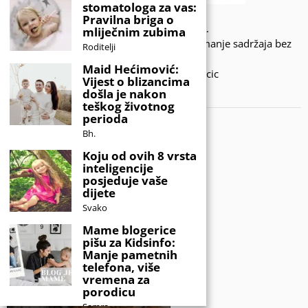
stomatologa za vas:
Pravilna briga o
© 2020 - KIDSINFO.BA.
mliječnim zubima
Sva prava zadržana. Zabranjeno preuzimanje sadržaja bez
Roditelji
dozvole izdavača.
Maid Hećimović:
Developed by Amar SIjercic
Vijest o blizancima
došla je nakon
IZAŠAO JE NOVI MAGAZIN!
teškog životnog
perioda
Bh.
Koju od ovih 8 vrsta
inteligencije
posjeduje vaše
dijete
Svako
Mame blogerice
pišu za Kidsinfo:
Manje pametnih
telefona, više
vremena za
porodicu
Samra