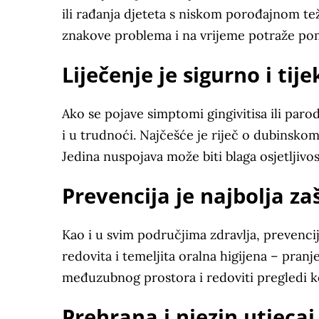
ili rađanja djeteta s niskom porođajnom t
znakove problema i na vrijeme potraže po
Liječenje je sigurno i ti
Ako se pojave simptomi gingivitisa ili parod
i u trudnoći. Najčešće je riječ o dubinskom
Jedina nuspojava može biti blaga osjetljivost
Prevencija je najbolja za
Kao i u svim područjima zdravlja, prevenci
redovita i temeljita oralna higijena – pra
međuzubnog prostora i redoviti pregledi 
Prehrana i njezin utjecaj