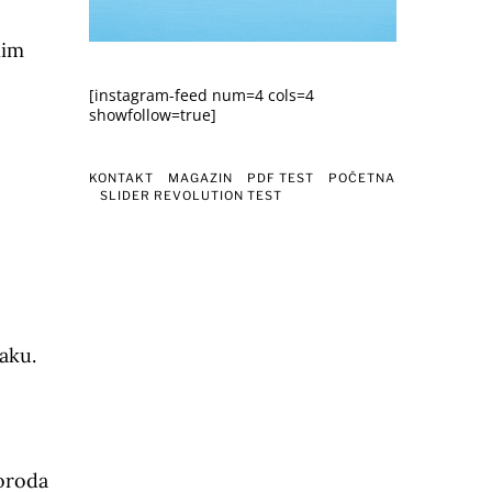
nim
[instagram-feed num=4 cols=4
showfollow=true]
KONTAKT
MAGAZIN
PDF TEST
POČETNA
SLIDER REVOLUTION TEST
aku.
poroda