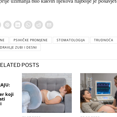
ije uzimanja bilo kakvih lijekova najbolje je posavjet
ENE
PSIHIČKE PROMJENE
STOMATOLOGIJA
TRUDNOĆA
DRAVLJE ZUBI I DESNI
ELATED POSTS
AJU:
er koji
ati
i