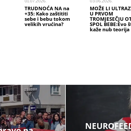
01.07.2026.
03.06.2026.
TRUDNOĆA NA na
MOŽE LI ULTRA
+35: Kako zaštititi
U PRVOM
sebe i bebu tokom
TROMJESEČJU OT
velikih vrućina?
SPOL BEBE:Evo š
kaže nub teorija
NEUROFEED
 pravo na