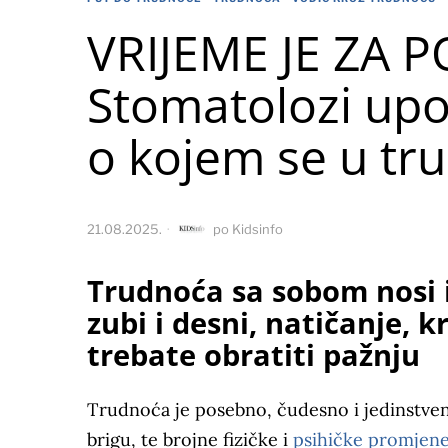
VRIJEME JE ZA 
Stomatolozi up
o kojem se u tru
21.08.2025.
po
Kidsinfo
Trudnoća sa sobom nosi i 
zubi i desni, natičanje, 
trebate obratiti pažnju
Trudnoća je posebno, čudesno i jedinstveno
brigu, te brojne fizičke i
psihičke promjen