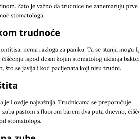
ežinom. Zato je važno da trudnice ne zanemaruju prve
moć stomatologa.
jekom trudnoće
ontitisa, nema razloga za paniku. Ta se stanja mogu li
 čišćenju ispod desni kojim stomatolog uklanja bakter
, što se javlja i kod pacijenata koji nisu trudni.
štita
ja je i ovdje najvažnija. Trudnicama se preporučuje
nje zuba pastom s fluorom barem dva puta dnevno, čišć
kod stomatologa.
 na zube