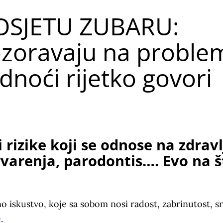
POSJETU ZUBARU:
ozoravaju na proble
dnoći rijetko govori
rizike koji se odnose na zdravl
krvarenja, parodontis…. Evo na š
 iskustvo, koje sa sobom nosi radost, zabrinutost, sr
e
.