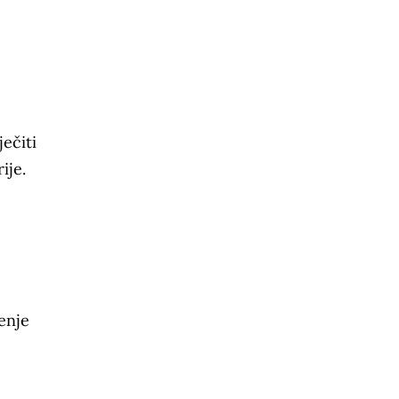
ječiti
ije.
enje