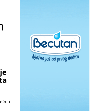
m
je
ta
eću i