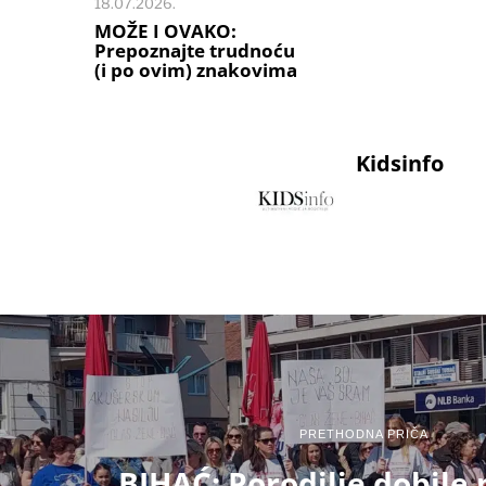
18.07.2026.
MOŽE I OVAKO:
Prepoznajte trudnoću
(i po ovim) znakovima
Kidsinfo
PRETHODNA PRIČA
BIHAĆ: Porodilje dobile