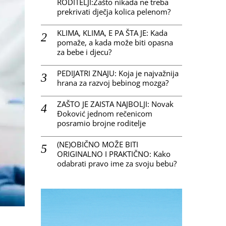
RODITELJI:Zašto nikada ne treba
prekrivati dječja kolica pelenom?
KLIMA, KLIMA, E PA ŠTA JE: Kada
pomaže, a kada može biti opasna
za bebe i djecu?
PEDIJATRI ZNAJU: Koja je najvažnija
hrana za razvoj bebinog mozga?
ZAŠTO JE ZAISTA NAJBOLJI: Novak
Đoković jednom rečenicom
posramio brojne roditelje
(NE)OBIČNO MOŽE BITI
ORIGINALNO I PRAKTIČNO: Kako
odabrati pravo ime za svoju bebu?