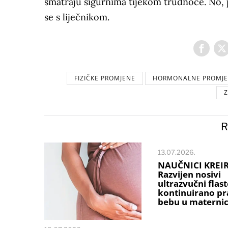
smatraju sigurnima tijekom trudnoće. No, pr
se s liječnikom.
FIZIČKE PROMJENE
HORMONALNE PROMJ
Z
R
13.07.2026.
NAUČNICI KREIR
Razvijen nosivi
ultrazvučni flast
kontinuirano pr
bebu u maternic