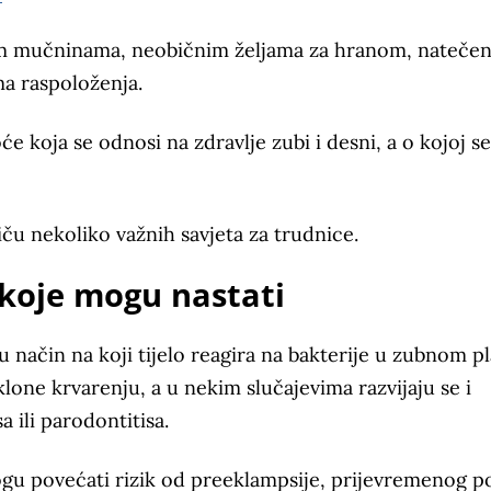
jim mučninama, neobičnim željama za hranom, nateče
ma raspoloženja.
e koja se odnosi na zdravlje zubi i desni, a o kojoj se
ču nekoliko važnih savjeta za trudnice.
i koje mogu nastati
 način na koji tijelo reagira na bakterije u zubnom pl
lone krvarenju, a u nekim slučajevima razvijaju se i
a ili parodontitisa.
ogu povećati rizik od preeklampsije, prijevremenog 