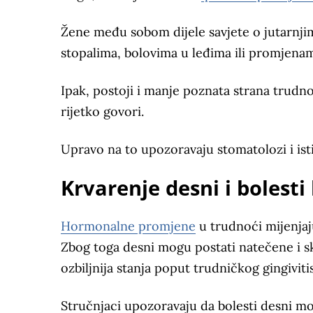
Žene među sobom dijele savjete o jutarn
stopalima, bolovima u leđima ili promjena
Ipak, postoji i manje poznata strana trudnoć
rijetko govori.
Upravo na to upozoravaju stomatolozi i isti
Krvarenje desni i bolest
Hormonalne promjene
u trudnoći mijenjaju
Zbog toga desni mogu postati natečene i sk
ozbiljnija stanja poput trudničkog gingivitis
Stručnjaci upozoravaju da bolesti desni m