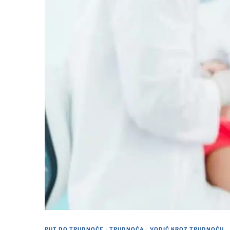
PUT DO TRUDNOĆE
·
TRUDNOĆA
·
VODIČ KROZ TRUDNOĆU