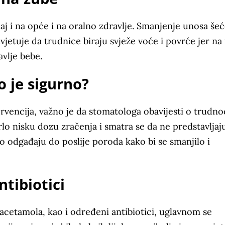
aj i na opće i na oralno zdravlje. Smanjenje unosa še
vjetuje da trudnice biraju svježe voće i povrće jer na 
avlje bebe.
o je sigurno?
rvencija, važno je da stomatologa obavijesti o trudnoć
o nisku dozu zračenja i smatra se da ne predstavljaj
o odgađaju do poslije poroda kako bi se smanjilo i
ntibiotici
racetamola, kao i određeni antibiotici, uglavnom se