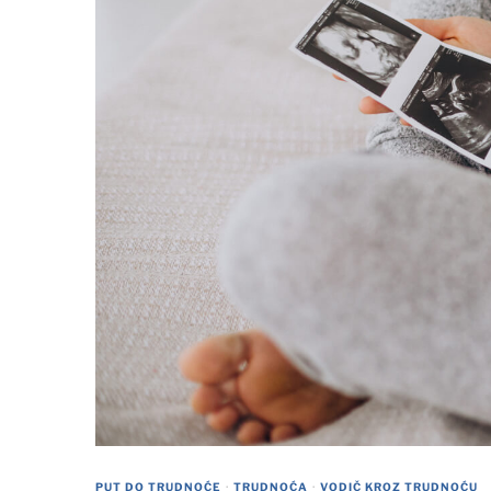
PUT DO TRUDNOĆE
·
TRUDNOĆA
·
VODIČ KROZ TRUDNOĆU