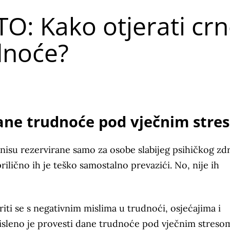
O: Kako otjerati cr
dnoće?
dane trudnoće pod vječnim stre
nisu rezervirane samo za osobe slabijeg psihičkog zdr
rilično ih je teško samostalno prevazići. No, nije ih
iti se s negativnim mislima u trudnoći, osjećajima i
isleno je provesti dane trudnoće pod vječnim streso