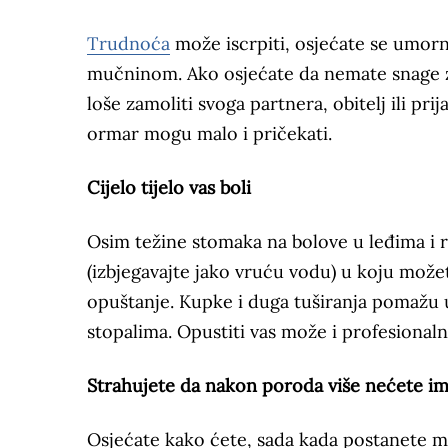
Trudnoća
može iscrpiti, osjećate se umorn
mučninom. Ako osjećate da nemate snage za
loše zamoliti svoga partnera, obitelj ili p
ormar mogu malo i pričekati.
Cijelo tijelo vas boli
Osim težine stomaka na bolove u leđima i 
(izbjegavajte jako vruću vodu) u koju može
opuštanje. Kupke i duga tuširanja pomažu u
stopalima. Opustiti vas može i profesional
Strahujete da nakon poroda više nećete im
Osjećate kako ćete, sada kada postanete m