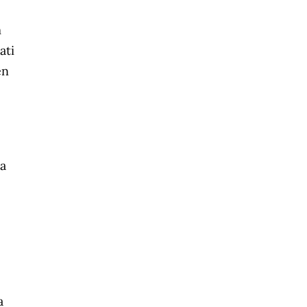
m
ati
en
ka
a