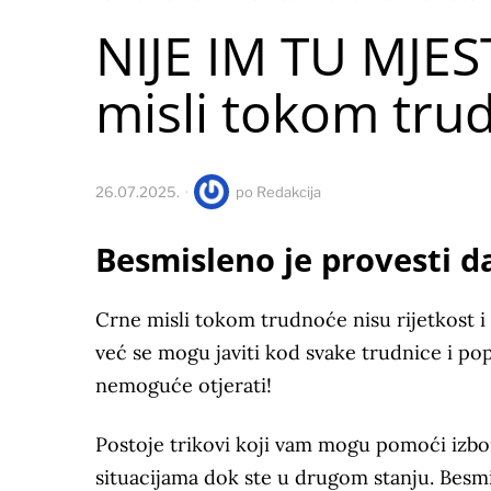
NIJE IM TU MJEST
misli tokom tru
26.07.2025.
po
Redakcija
Besmisleno je provesti 
Crne misli tokom trudnoće nisu rijetkost i 
već se mogu javiti kod svake trudnice i pop
nemoguće otjerati!
Postoje trikovi koji vam mogu pomoći izbor
situacijama dok ste u drugom stanju. Besm