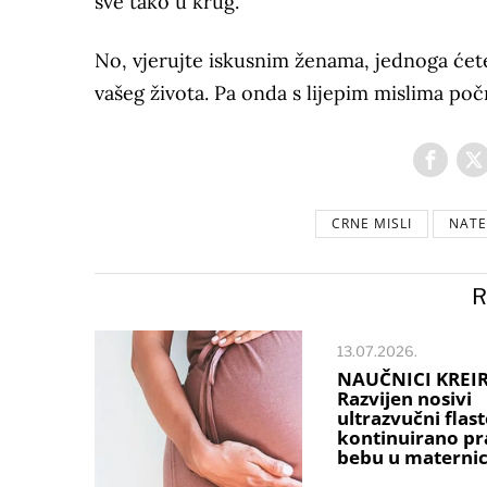
sve tako u krug.
No, vjerujte iskusnim ženama, jednoga će
vašeg života. Pa onda s lijepim mislima po
CRNE MISLI
NATE
R
13.07.2026.
NAUČNICI KREIR
Razvijen nosivi
ultrazvučni flast
kontinuirano pr
bebu u maternic