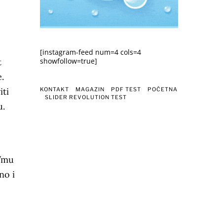
[instagram-feed num=4 cols=4
t
showfollow=true]
.
KONTAKT
MAGAZIN
PDF TEST
POČETNA
iti
SLIDER REVOLUTION TEST
u.
j/mu
no i