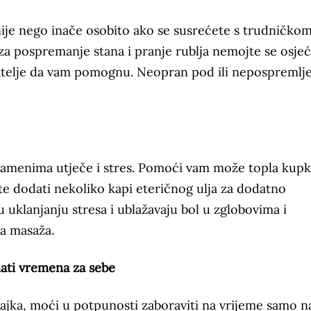
ije nego inače osobito ako se susrećete s trudničko
 pospremanje stana i pranje rublja nemojte se osjeć
rijatelje da vam pomognu. Neopran pod ili nepospremlj
ramenima utječe i stres. Pomoći vam može topla kup
te dodati nekoliko kapi eteričnog ulja za dodatno
 uklanjanju stresa i ublažavaju bol u zglobovima i
na masaža.
ati vremena za sebe
ajka, moći u potpunosti zaboraviti na vrijeme samo n