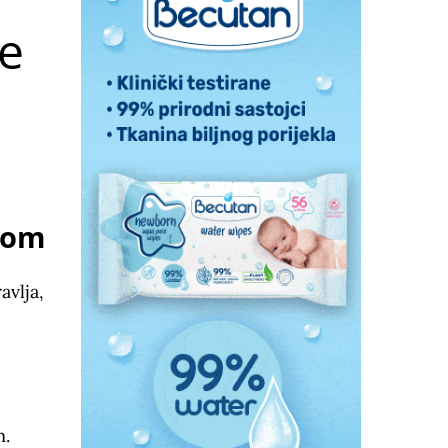
ne
som
avlja,
m.