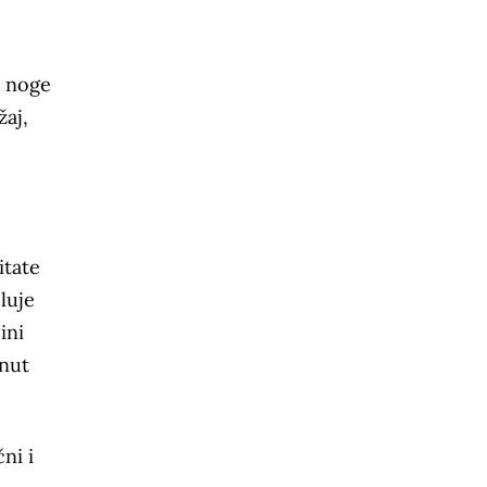
e noge
žaj,
itate
luje
ini
knut
ni i