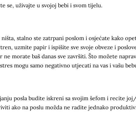
 se, uživajte u svojoj bebi i svom tijelu.
išta, stalno ste zatrpani poslom i osjećate kako ope
ren, uzmite papir i ispišite sve svoje obveze i poslove
r ne morate baš danas sve završiti. Što možete naprav
i stres mogu samo negativno utjecati na vas i vašu beb
anju posla budite iskreni sa svojim šefom i recite jo
riviti ako na poslu možda ne radite jednako produktiv