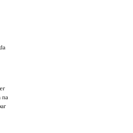
oda
jer
a na
bar