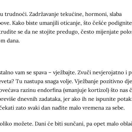
a u trudnoći. Zadržavanje tekućine, hormoni, slaba
bove. Kako biste umanjili oticanje, što češće podignit
trudite se da ne stojite predugo, često mijenjate polo
om dana.
talno vam se spava – vježbajte. Zvuči nevjerojatno i p
eveta? Tu nastupa snaga volje. Vježbanje pozitivno dje
većava razinu endorfina (smanjuje kortizol) što nas č
 previše dnevnih zadataka, jer ako ih ne ispunite pota
ičekati zato svaki dan nađite malo vremena za sebe.
koliko možete. Dani će biti sunčani, pa opet malo oblač