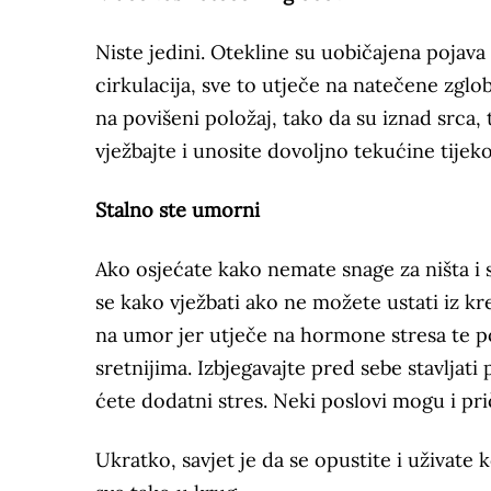
Niste jedini. Otekline su uobičajena pojav
cirkulacija, sve to utječe na natečene zglo
na povišeni položaj, tako da su iznad srca, 
vježbajte i unosite dovoljno tekućine tijek
Stalno ste umorni
Ako osjećate kako nemate snage za ništa i s
se kako vježbati ako ne možete ustati iz kr
na umor jer utječe na hormone stresa te po
sretnijima. Izbjegavajte pred sebe stavljati
ćete dodatni stres. Neki poslovi mogu i pr
Ukratko, savjet je da se opustite i uživate 