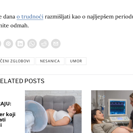
te dana
o trudnoći
razmišljati kao o najljepšem period
čnite odmah.
ČENI ZGLOBOVI
NESANICA
UMOR
ELATED POSTS
AJU:
er koji
ati
i