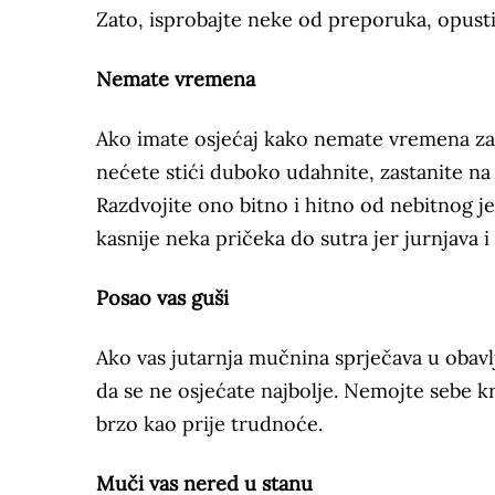
Zato, isprobajte neke od preporuka, opustite
Nemate vremena
Ako imate osjećaj kako nemate vremena za n
nećete stići duboko udahnite, zastanite na t
Razdvojite ono bitno i hitno od nebitnog je
kasnije neka pričeka do sutra jer jurnjava 
Posao vas guši
Ako vas jutarnja mučnina sprječava u obavlj
da se ne osjećate najbolje. Nemojte sebe k
brzo kao prije trudnoće.
Muči vas nered u stanu