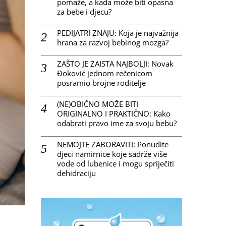
pomaže, a kada može biti opasna
za bebe i djecu?
PEDIJATRI ZNAJU: Koja je najvažnija
hrana za razvoj bebinog mozga?
ZAŠTO JE ZAISTA NAJBOLJI: Novak
Đoković jednom rečenicom
posramio brojne roditelje
(NE)OBIČNO MOŽE BITI
ORIGINALNO I PRAKTIČNO: Kako
odabrati pravo ime za svoju bebu?
NEMOJTE ZABORAVITI: Ponudite
djeci namirnice koje sadrže više
vode od lubenice i mogu spriječiti
dehidraciju