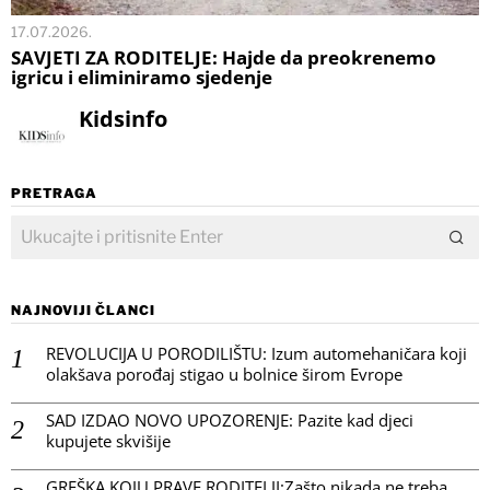
17.07.2026.
SAVJETI ZA RODITELJE: Hajde da preokrenemo
igricu i eliminiramo sjedenje
Kidsinfo
PRETRAGA
NAJNOVIJI ČLANCI
REVOLUCIJA U PORODILIŠTU: Izum automehaničara koji
olakšava porođaj stigao u bolnice širom Evrope
SAD IZDAO NOVO UPOZORENJE: Pazite kad djeci
kupujete skvišije
GREŠKA KOJU PRAVE RODITELJI:Zašto nikada ne treba