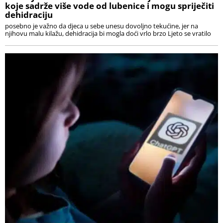
koje sadrže više vode od lubenice i mogu spriječiti
dehidraciju
posebno je važno da djeca u sebe unesu dovoljno tekućine, jer na
njihovu malu kilažu, dehidracija bi mogla doći vrlo brzo Ljeto se vratilo