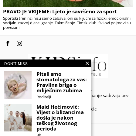
PRAVO JE VRIJEME: Ljeto je savršeno za sport
Sportski treninzi nisu samo zabava, oni su ključni za fizički, emocionalni i
socijalni razvoj djece Igranje. Takmičenje. Timski duh. Svi ovi pojmovi su
povezani
DON'T MISS
Pitali smo
stomatologa za vas:
Pravilna briga o
© 2020 - KIDSINFO.BA.
mliječnim zubima
Sva prava zadržana. Zabranjeno preuzimanje sadržaja bez
Roditelji
dozvole izdavača.
Maid Hećimović:
Developed by Amar SIjercic
Vijest o blizancima
došla je nakon
IZAŠAO JE NOVI MAGAZIN!
teškog životnog
perioda
Bh.