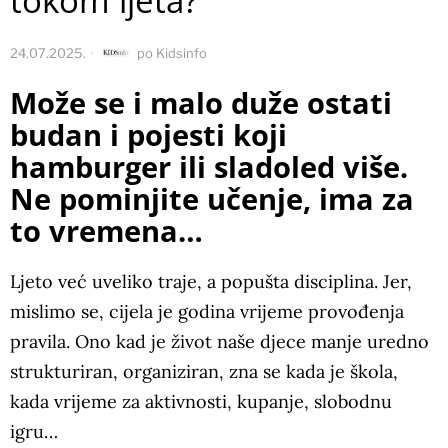
tokom ljeta?
24.07.2025.
po
Kidsinfo
Može se i malo duže ostati
budan i pojesti koji
hamburger ili sladoled više.
Ne pominjite učenje, ima za
to vremena…
Ljeto već uveliko traje, a popušta disciplina. Jer,
mislimo se, cijela je godina vrijeme provođenja
pravila. Ono kad je život naše djece manje uredno
strukturiran, organiziran, zna se kada je škola,
kada vrijeme za aktivnosti, kupanje, slobodnu
igru…