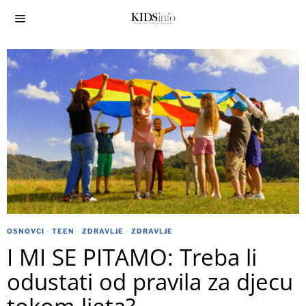
OSNOVCI
·
TEEN
·
ZDRAVLJE
·
ZDRAVLJE
I MI SE PITAMO: Treba li
odustati od pravila za djecu