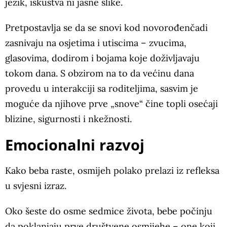
jezik, iskustva ni jasne slike.
Pretpostavlja se da se snovi kod novorođenčadi
zasnivaju na osjetima i utiscima – zvucima,
glasovima, dodirom i bojama koje doživljavaju
tokom dana. S obzirom na to da većinu dana
provedu u interakciji sa roditeljima, sasvim je
moguće da njihove prve „snove“ čine topli osećaji
blizine, sigurnosti i nkežnosti.
Emocionalni razvoj
Kako beba raste, osmijeh polako prelazi iz refleksa
u svjesni izraz.
Oko šeste do osme sedmice života, bebe počinju
da poklanjaju prve društvene osmijehe – one koji