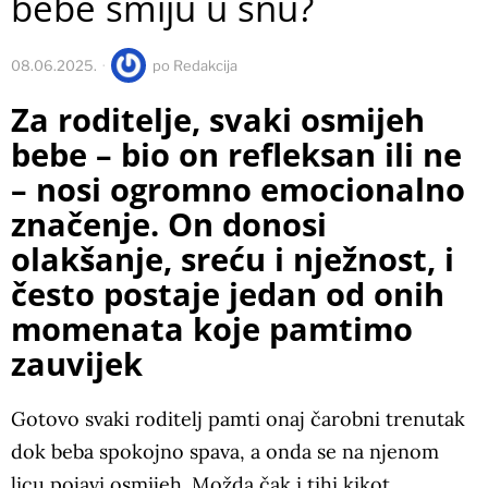
bebe smiju u snu?
08.06.2025.
po
Redakcija
Za roditelje, svaki osmijeh
bebe – bio on refleksan ili ne
– nosi ogromno emocionalno
značenje. On donosi
olakšanje, sreću i nježnost, i
često postaje jedan od onih
momenata koje pamtimo
zauvijek
Gotovo svaki roditelj pamti onaj čarobni trenutak
dok beba spokojno spava, a onda se na njenom
licu pojavi osmijeh. Možda čak i tihi kikot.