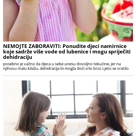
NEMOJTE ZABORAVITI: Ponudite djeci namirnice
koje sadrže više vode od lubenice i mogu spriječiti
dehidraciju
posebno je važno da djeca u sebe unesu dovoljno tekućine, jer na
njihovu malu kilažu, dehidracija bi mogla doći vrlo brzo Ljeto se vratilo