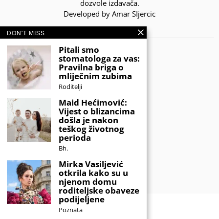
dozvole izdavača.
Developed by Amar SIjercic
DON'T MISS
IZAŠAO JE NOVI MAGAZIN!
Pitali smo
stomatologa za vas:
Pravilna briga o
mliječnim zubima
Roditelji
Maid Hećimović:
Vijest o blizancima
došla je nakon
teškog životnog
perioda
Bh.
Mirka Vasiljević
otkrila kako su u
njenom domu
roditeljske obaveze
podijeljene
Poznata