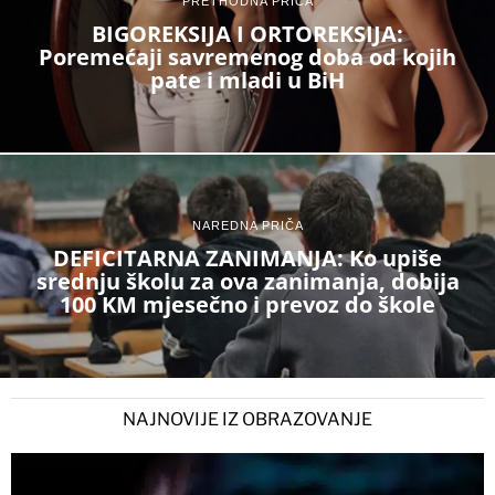
PRETHODNA PRIČA
BIGOREKSIJA I ORTOREKSIJA:
Poremećaji savremenog doba od kojih
pate i mladi u BiH
NAREDNA PRIČA
DEFICITARNA ZANIMANJA: Ko upiše
srednju školu za ova zanimanja, dobija
100 KM mjesečno i prevoz do škole
NAJNOVIJE IZ OBRAZOVANJE