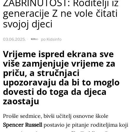
ZABRINUTOST: Roditelji iz
generacije Z ne vole čitati
svojoj djeci
03.06.2025.
po
Kidsinfo
Vrijeme ispred ekrana sve
više zamjenjuje vrijeme za
priču, a stručnjaci
upozoravaju da bi to moglo
dovesti do toga da djeca
zaostaju
Prošle sedmice, bivši učitelj osnovne škole
Spencer Russell
postavio je pitanje roditeljima koji