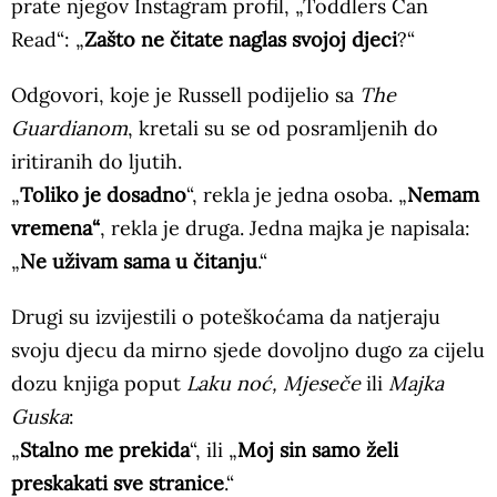
prate njegov Instagram profil, „Toddlers Can
Read“: „
Zašto ne čitate naglas svojoj djeci
?“
Odgovori, koje je Russell podijelio sa
The
Guardianom
, kretali su se od posramljenih do
iritiranih do ljutih.
„
Toliko je dosadno
“, rekla je jedna osoba. „
Nemam
vremena“
, rekla je druga. Jedna majka je napisala:
„
Ne uživam sama u čitanju
.“
Drugi su izvijestili o poteškoćama da natjeraju
svoju djecu da mirno sjede dovoljno dugo za cijelu
dozu knjiga poput
Laku noć, Mjeseče
ili
Majka
Guska
:
„
Stalno me prekida
“, ili „
Moj sin samo želi
preskakati sve stranice
.“