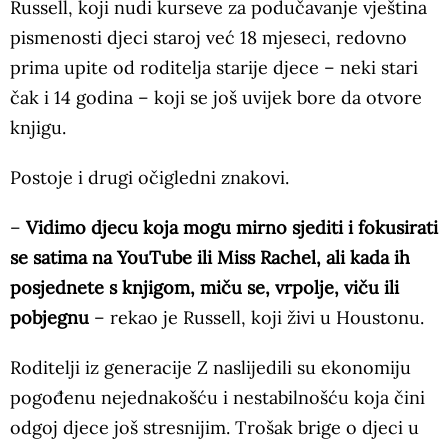
Russell, koji nudi kurseve za podučavanje vještina
pismenosti djeci staroj već 18 mjeseci, redovno
prima upite od roditelja starije djece – neki stari
čak i 14 godina – koji se još uvijek bore da otvore
knjigu.
Postoje i drugi očigledni znakovi.
–
Vidimo djecu koja mogu mirno sjediti i fokusirati
se satima na YouTube ili Miss Rachel, ali kada ih
posjednete s knjigom, miču se, vrpolje, viču ili
pobjegnu
– rekao je Russell, koji živi u Houstonu.
Roditelji iz generacije Z naslijedili su ekonomiju
pogođenu nejednakošću i nestabilnošću koja čini
odgoj djece još stresnijim. Trošak brige o djeci u