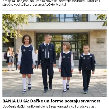
prosjeka i uspjeha, no Branka Novosel, hrvatska neuroedukatorica i
stručna voditeljica programa ALOHA Mental
BANJA LUKA: Đačke uniforme postaju stvarnost
Uvođenje đačkih uniformi dio je šireg koncepta koji gradske vlasti