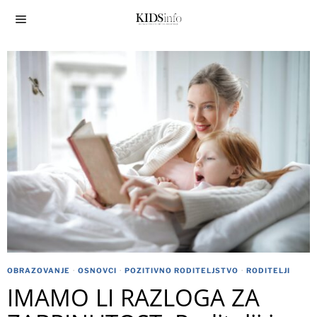
OBRAZOVANJE
·
OSNOVCI
·
POZITIVNO RODITELJSTVO
·
RODITELJI
IMAMO LI RAZLOGA ZA