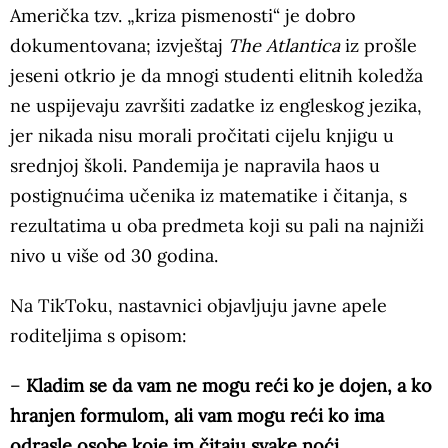
Američka tzv. „kriza pismenosti“ je dobro
dokumentovana; izvještaj
The Atlantica
iz prošle
jeseni otkrio je da mnogi studenti elitnih koledža
ne uspijevaju završiti zadatke iz engleskog jezika,
jer nikada nisu morali pročitati cijelu knjigu u
srednjoj školi. Pandemija je napravila haos u
postignućima učenika iz matematike i čitanja, s
rezultatima u oba predmeta koji su pali na najniži
nivo u više od 30 godina.
Na TikToku, nastavnici objavljuju javne apele
roditeljima s opisom:
–
Kladim se da vam ne mogu reći ko je dojen, a ko
hranjen formulom, ali vam mogu reći ko ima
odrasle osobe koje im čitaju svake noći
.