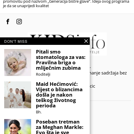
promovišu pod nazivom „Generacija bistre glave“. Ideja ovog programa
je da se unaprijedi kvalitet
DON'T MISS
Pitali smo
stomatologa za vas:
Pravilna briga o
© 2020 - KIDSINFO.BA.
mliječnim zubima
Sva prava zadržana. Zabranjeno preuzimanje sadržaja bez
Roditelji
dozvole izdavača.
Maid Hećimović:
Developed by Amar SIjercic
Vijest o blizancima
došla je nakon
IZAŠAO JE NOVI MAGAZIN!
teškog životnog
perioda
Bh.
Poseban tretman
za Meghan Markle:
Evo šta je sve