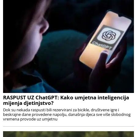
RASPUST UZ ChatGPT: Kako umjetna inteligencija
mijenja djetinjstvo?
Dok su nekada raspusti bili rezervirani za bicikle, društvene igre i
beskrajne dane provedene napolju, današnja djeca sve više slobodnog
vremena provode uz umjetnu