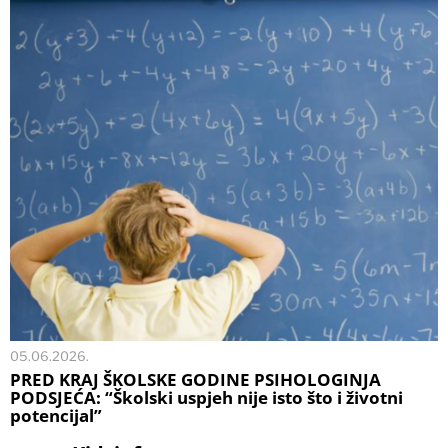
05.06.2026.
PRED KRAJ ŠKOLSKE GODINE PSIHOLOGINJA
PODSJEĆA: “Školski uspjeh nije isto što i životni
potencijal”