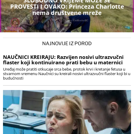
SLOBODNO VRIJEME MOŽE SE
PROVESTI I OVAKO: Princeza Charlotte
nema društvene mreže
NAJNOVIJE IZ POROD
NAUČNICI KREIRAJU: Razvijen nosivi ultrazvučni
flaster koji kontinuirano prati bebu u maternici
Uređaj može pratiti otkucaje srca bebe, protok krvi i kretanje fetusa u
stvarnom vremenu Naučnici su kreirali nosivi ultrazvučni flaster koji bi u
budućnosti