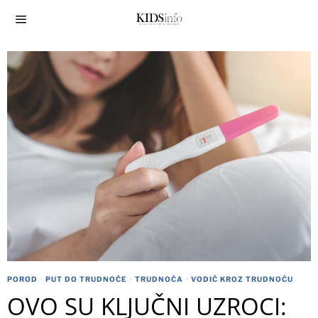
POROD
·
PUT DO TRUDNOĆE
·
TRUDNOĆA
·
VODIČ KROZ TRUDNOĆU
OVO SU KLJUČNI UZROCI: