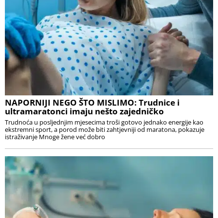
NAPORNIJI NEGO ŠTO MISLIMO: Trudnice i
ultramaratonci imaju nešto zajedničko
Trudnoća u posljednjim mjesecima troši gotovo jednako energije kao
ekstremni sport, a porod može biti zahtjevniji od maratona, pokazuje
istraživanje Mnoge žene već dobro