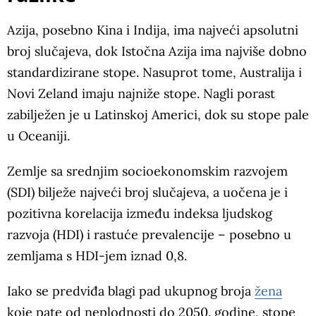
Azija, posebno Kina i Indija, ima najveći apsolutni
broj slučajeva, dok Istočna Azija ima najviše dobno
standardizirane stope. Nasuprot tome, Australija i
Novi Zeland imaju najniže stope. Nagli porast
zabilježen je u Latinskoj Americi, dok su stope pale
u Oceaniji.
Zemlje sa srednjim socioekonomskim razvojem
(SDI) bilježe najveći broj slučajeva, a uočena je i
pozitivna korelacija između indeksa ljudskog
razvoja (HDI) i rastuće prevalencije – posebno u
zemljama s HDI-jem iznad 0,8.
Iako se predviđa blagi pad ukupnog broja
žena
koje pate od neplodnosti do 2050. godine, stope