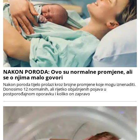
NAKON PORODA: Ovo su normalne promjene, ali
se o njima malo govori
Nakon poroda tijelo prolazi kroz brojne promjene koje mogu iznenaditi.
Donosimo 12 normalnih, ali rijetko objašnjenih pojava u
postporođajnom oporavku i koliko on zapravo