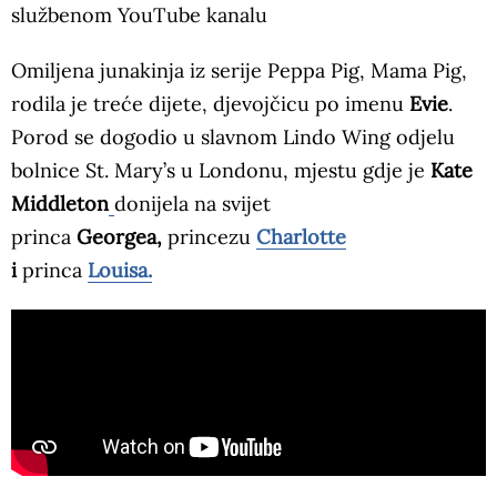
službenom YouTube kanalu
Omiljena junakinja iz serije Peppa Pig, Mama Pig,
rodila je treće dijete, djevojčicu po imenu
Evie
.
Porod se dogodio u slavnom Lindo Wing odjelu
bolnice St. Mary’s u Londonu, mjestu gdje je
Kate
Middleton
donijela na svijet
princa
Georgea,
princezu
Charlotte
i
princa
Louisa.