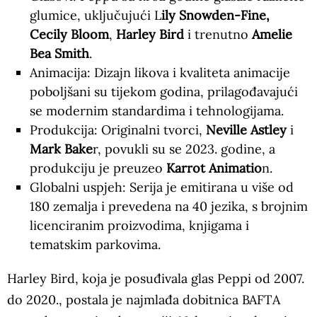
glumice, uključujući L
ily Snowden-Fine,
Cecily Bloom
,
Harley Bird
i trenutno
Amelie
Bea Smith
.
Animacija: Dizajn likova i kvaliteta animacije
poboljšani su tijekom godina, prilagođavajući
se modernim standardima i tehnologijama.
Produkcija: Originalni tvorci,
Neville Astley
i
Mark Bake
r, povukli su se 2023. godine, a
produkciju je preuzeo
Karrot Animatio
n.
Globalni uspjeh: Serija je emitirana u više od
180 zemalja i prevedena na 40 jezika, s brojnim
licenciranim proizvodima, knjigama i
tematskim parkovima.
Harley Bird, koja je posuđivala glas Peppi od 2007.
do 2020., postala je najmlađa dobitnica BAFTA