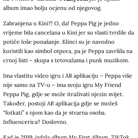
album imao bolju ocjenu od njegovog.
Zabranjena u Kini?! O, da! Peppa Pig je jedno
vrijeme bila cancelana u Kini jer su vlasti tvrdile da
potiče loše ponašanje. Klinci su je navodno
koristili kao simbol otpora, pa je Peppa završila na
crnoj listi – skupa s tetovažama i punk muzikom.
Ima vlastitu video igru i AR aplikaciju – Peppa više
nije samo na TV-u – ima svoju igru My Friend
Peppa Pig, gdje se može itraživati njezin svijet.
Također, postoji AR aplikacija gdje se možeš
“fotkati” s njom kao da je stvarna osoba.
Influencerica? Doslovno.
Kad je 2019. izdala album My First Album, TikTok