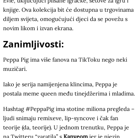
Evie, uključujući plišane igračke, setove za igru i
knjige. Ova kolekcija bit će dostupna u trgovinama
diljem svijeta, omogućujući djeci da se povežu s
novim likom i izvan ekrana.
Zanimljivosti:
Peppa Pig ima više fanova na TikToku nego neki
muzičari.
Iako je serija namijenjena klincima, Peppa je
postala meme queen među tinejdžerima i mladima.
Hashtag #PeppaPig ima stotine miliona pregleda –
ljudi snimaju remixeve, lip-syncove i čak fan
teorije (da, teorije). U jednom trenutku, Peppa je
na Twitteru “zaratila” s
Kanyeom
jer je njezin