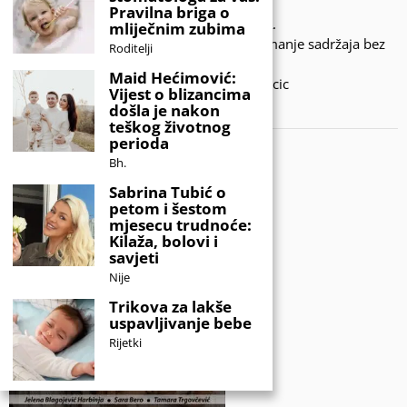
Pravilna briga o
© 2020 - KIDSINFO.BA.
mliječnim zubima
Sva prava zadržana. Zabranjeno preuzimanje sadržaja bez
Roditelji
dozvole izdavača.
Maid Hećimović:
Developed by Amar SIjercic
Vijest o blizancima
došla je nakon
IZAŠAO JE NOVI MAGAZIN!
teškog životnog
perioda
Bh.
Sabrina Tubić o
petom i šestom
mjesecu trudnoće:
Kilaža, bolovi i
savjeti
Nije
Trikova za lakše
uspavljivanje bebe
Rijetki