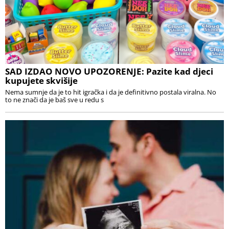
SAD IZDAO NOVO UPOZORENJE: Pazite kad djeci
kupujete skvišije
Nema sumnje da je to hit igračka i da je definitivno postala viralna. No
to ne znači da je baš sve u redu s