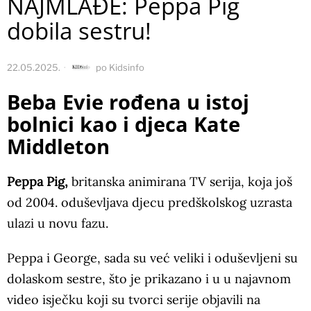
NAJMLAĐE: Peppa Pig
dobila sestru!
22.05.2025.
po
Kidsinfo
Beba Evie rođena u istoj
bolnici kao i djeca Kate
Middleton
Peppa Pig,
britanska animirana TV serija, koja još
od 2004. oduševljava djecu predškolskog uzrasta
ulazi u novu fazu.
Peppa i George, sada su već veliki i oduševljeni su
dolaskom sestre, što je prikazano i u u najavnom
video isječku koji su tvorci serije objavili na