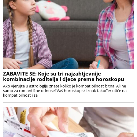
ZABAVITE SE: Koje su tri najzahtjevnije
kombinacije roditelja i djece prema horoskopu
Ako vjerujte u astrologiju znate koliko je kompatibilnost bitna. Ali ne
samo za romantične odnose! Vaš horoskopski znak također utiče na
kompatibilnost i sa