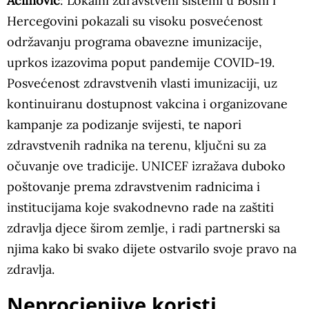
Aćimović
: Lokalni zdravstveni sistemi u Bosni i
Hercegovini pokazali su visoku posvećenost
održavanju programa obavezne imunizacije,
uprkos izazovima poput pandemije COVID-19.
Posvećenost zdravstvenih vlasti imunizaciji, uz
kontinuiranu dostupnost vakcina i organizovane
kampanje za podizanje svijesti, te napori
zdravstvenih radnika na terenu, ključni su za
očuvanje ove tradicije. UNICEF izražava duboko
poštovanje prema zdravstvenim radnicima i
institucijama koje svakodnevno rade na zaštiti
zdravlja djece širom zemlje, i radi partnerski sa
njima kako bi svako dijete ostvarilo svoje pravo na
zdravlja.
Neprocjenjive koristi