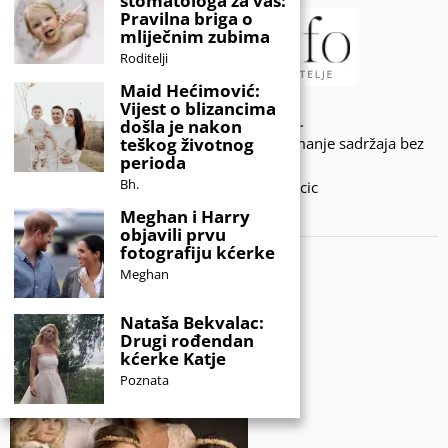
stomatologa za vas:
Pravilna briga o
mliječnim zubima
Roditelji
Maid Hećimović:
Vijest o blizancima
© 2020 - KIDSINFO.BA.
došla je nakon
teškog životnog
Sva prava zadržana. Zabranjeno preuzimanje sadržaja bez
perioda
dozvole izdavača.
Bh.
Developed by Amar SIjercic
Meghan i Harry
IZAŠAO JE NOVI MAGAZIN!
objavili prvu
fotografiju kćerke
Meghan
Nataša Bekvalac:
Drugi rođendan
kćerke Katje
Poznata