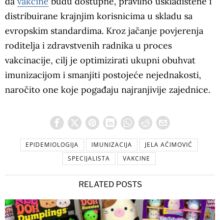
da
vakcine
budu dostupne, pravilno uskladištene i
distribuirane krajnjim korisnicima u skladu sa
evropskim standardima. Kroz jačanje povjerenja
roditelja i zdravstvenih radnika u proces
vakcinacije, cilj je optimizirati ukupni obuhvat
imunizacijom i smanjiti postojeće nejednakosti,
naročito one koje pogađaju najranjivije zajednice.
EPIDEMIOLOGIJA
IMUNIZACIJA
JELA AĆIMOVIĆ
SPECIJALISTA
VAKCINE
RELATED POSTS