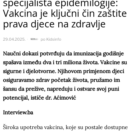
specijalista epidemilogije:
Vakcina je ključni čin zaštite
prava djece na zdravlje
29.04.2025.
po
Kidsinfo
Naučni dokazi potvrđuju da imunizacija godišnje
spašava između dva i tri miliona života. Vakcine su
sigurne i djelotvorne. Njihovom primjenom djeci
osiguravamo zdrav početak života, pružamo im
šansu da prežive, napreduju i ostvare svoj puni
potencijal, ističe dr. Aćimović
Interview.ba
Široka upotreba vakcina, koje su postale dostupne