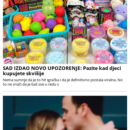
SAD IZDAO NOVO UPOZORENJE: Pazite kad djeci
kupujete skvišije
Nema sumnje da je to hit igračka i da je definitivno postala viralna. No
to ne znači da je baš sve u redu s