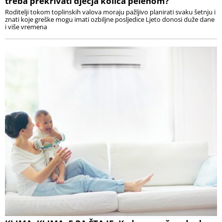
treba prekrivati dječja kolica pelenom?
Roditelji tokom toplinskih valova moraju pažljivo planirati svaku šetnju i
znati koje greške mogu imati ozbiljne posljedice Ljeto donosi duže dane
i više vremena