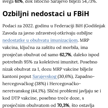
svega
61%
, dok Istočno Sarajevo bilježi 54,73%.
Ozbiljni nedostaci u FBiH
Podaci za 2022. godinu u Federaciji BiH (Godišnjak
Zavoda za javno zdravstvo) otkrivaju ozbiljne
nedostatke u obuhvatu imunizacijom
. MRP
vakcina, ključna za zaštitu od morbila, ima
prosječan obuhvat od samo
62,7%
, daleko ispod
potrebnih 95% za kolektivni imunitet. Posebno
nizak obuhvat za 1, dozu MRP vakcine bilježe
kantoni poput
Sarajevskog
(30,6%), Zapadno-
hercegovačkog (38%) i Hercegovačko-
neretvanskog (44,1%). Slični problemi javljaju se i
kod DTP vakcine, posebno treće doze, s
prosječnim obuhvatom od
70,3%
, što ostavlja