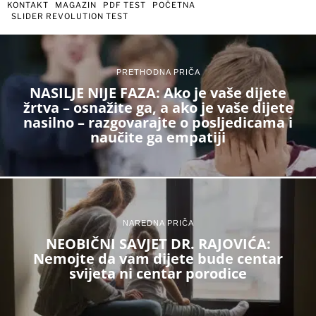
KONTAKT
MAGAZIN
PDF TEST
POČETNA
SLIDER REVOLUTION TEST
PRETHODNA PRIČA
NASILJE NIJE FAZA: Ako je vaše dijete
žrtva – osnažite ga, a ako je vaše dijete
nasilno – razgovarajte o posljedicama i
naučite ga empatiji
NAREDNA PRIČA
NEOBIČNI SAVJET DR. RAJOVIĆA:
Nemojte da vam dijete bude centar
svijeta ni centar porodice