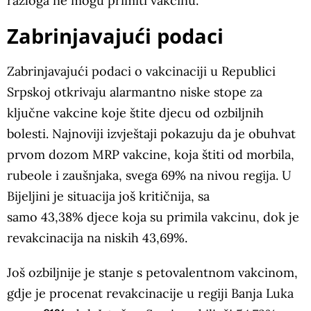
razloga ne mogu primiti vakcinu.
Zabrinjavajući podaci
Zabrinjavajući podaci o vakcinaciji u Republici
Srpskoj otkrivaju alarmantno niske stope za
ključne vakcine koje štite djecu od ozbiljnih
bolesti. Najnoviji izvještaji pokazuju da je obuhvat
prvom dozom MRP vakcine, koja štiti od morbila,
rubeole i zaušnjaka, svega 69% na nivou regija. U
Bijeljini je situacija još kritičnija, sa
samo 43,38% djece koja su primila vakcinu, dok je
revakcinacija na niskih 43,69%.
Još ozbiljnije je stanje s petovalentnom vakcinom,
gdje je procenat revakcinacije u regiji Banja Luka