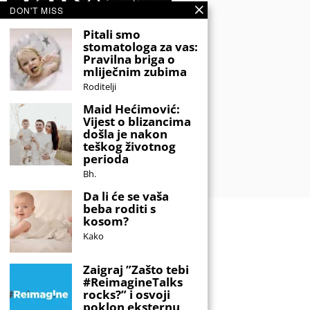
DON'T MISS
Pitali smo
stomatologa za vas:
Pravilna briga o
mliječnim zubima
Roditelji
Maid Hećimović:
Vijest o blizancima
došla je nakon
teškog životnog
perioda
Bh.
Da li će se vaša
beba roditi s
kosom?
Kako
Zaigraj ”Zašto tebi
#ReimagineTalks
rocks?” i osvoji
poklon eksternu