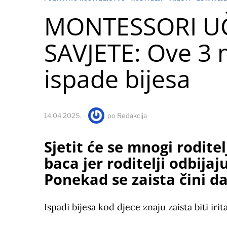
MONTESSORI UČI
SAVJETE: Ove 3 
ispade bijesa
14.04.2025.
po
Redakcija
Sjetit će se mnogi roditel
baca jer roditelji odbijaju
Ponekad se zaista čini d
Ispadi bijesa kod djece znaju zaista biti irita