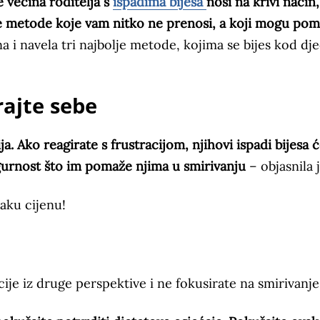
e većina roditelja s
ispadima bijesa
nosi na krivi način,
oje metode koje vam nitko ne prenosi, a koji mogu po
na i navela tri najbolje metode, kojima se bijes kod dj
irajte sebe
. Ako reagirate s frustracijom, njihovi ispadi bijesa ć
igurnost što im pomaže njima u smirivanju
– objasnila 
vaku cijenu!
cije iz druge perspektive i ne fokusirate na smirivanje