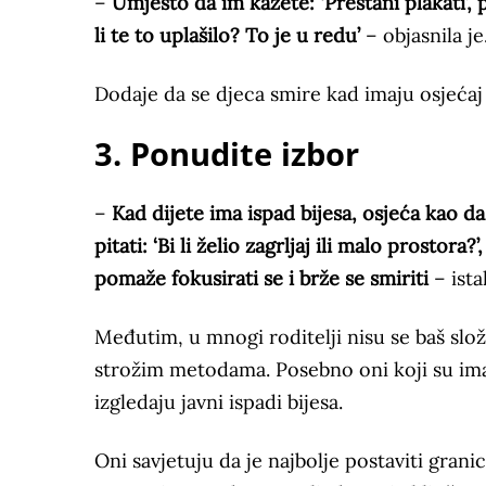
–
Umjesto da im kažete: ‘Prestani plakati’, 
li te to uplašilo? To je u redu’
– objasnila je
Dodaje da se djeca smire kad imaju osjećaj
3. Ponudite izbor
–
Kad dijete ima ispad bijesa, osjeća kao 
pitati: ‘Bi li želio zagrljaj ili malo prostora?’
pomaže fokusirati se i brže se smiriti
– ista
Međutim, u mnogi roditelji nisu se baš složil
strožim metodama. Posebno oni koji su ima
izgledaju javni ispadi bijesa.
Oni savjetuju da je najbolje postaviti grani