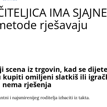
TELJICA IMA SJAJN
metode rješavaju
ji scena iz trgovin, kad se dijet
 kupiti omiljeni slatkiš ili igrač
a nema rješenja
ntni i najsmirenijeg roditelja izbaciti iz takta.