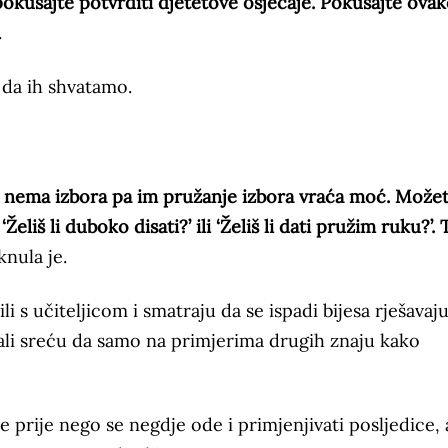
pokušajte potvrditi djetetove osjećaje. Pokušajte ovako
.
 da ih shvatamo.
da nema izbora pa im pružanje izbora vraća moć. Može
, ‘Želiš li duboko disati?’ ili ‘Želiš li dati pružim ruku?’.
knula je.
i s učiteljicom i smatraju da se ispadi bijesa rješavaj
li sreću da samo na primjerima drugih znaju kako
ce prije nego se negdje ode i primjenjivati posljedice,