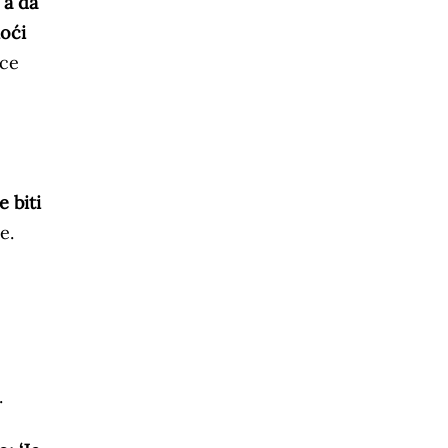
 a da
moći
ece
e biti
je.
.