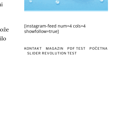
ni
[instagram-feed num=4 cols=4
može
showfollow=true]
ilo
KONTAKT
MAGAZIN
PDF TEST
POČETNA
SLIDER REVOLUTION TEST