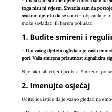
–
Imala sam stotine djece i uočila sam da s
toga nisu ni svjesni. Shvatila sam da post
svakom djetetu da se smiri
– objasnila je o
može savladati. Ili barem pokušati:
1. Budite smireni i regul
–
Um vašeg djeteta ogledalo je vaših emocija
gori. Vaša smirena prisutnost signalizira s
Nije lako, ali vrijedi probati. Smireno, po s
2. Imenujte osjećaj
Učiteljica ističe da je važno gledati na emo