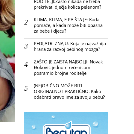
RODITELJI:Zašto nikada ne treba
prekrivati dječja kolica pelenom?
KLIMA, KLIMA, E PA ŠTA JE: Kada
pomaže, a kada može biti opasna
za bebe i djecu?
PEDIJATRI ZNAJU: Koja je najvažnija
hrana za razvoj bebinog mozga?
ZAŠTO JE ZAISTA NAJBOLJI: Novak
Đoković jednom rečenicom
posramio brojne roditelje
(NE)OBIČNO MOŽE BITI
ORIGINALNO I PRAKTIČNO: Kako
odabrati pravo ime za svoju bebu?