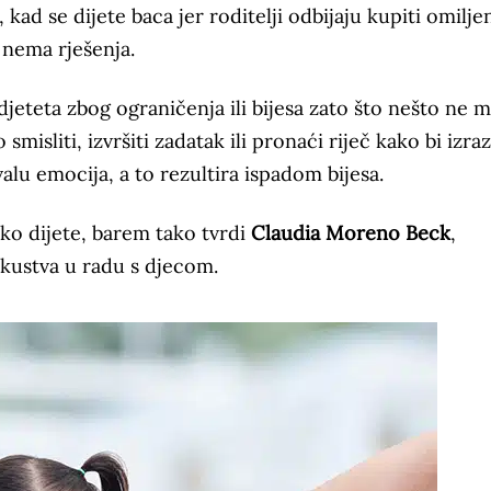
, kad se dijete baca jer roditelji odbijaju kupiti omilje
a nema rješenja.
jeteta zbog ograničenja ili bijesa zato što nešto ne 
misliti, izvršiti zadatak ili pronaći riječ kako bi izraz
valu emocija, a to rezultira ispadom bijesa.
ako dijete, barem tako tvrdi
Claudia Moreno Beck
,
iskustva u radu s djecom.