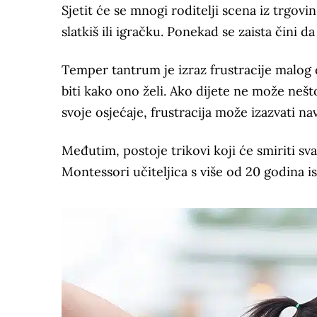
Sjetit će se mnogi roditelji scena iz trgovin
slatkiš ili igračku. Ponekad se zaista čini d
Temper tantrum je izraz frustracije malog d
biti kako ono želi. Ako dijete ne može nešto s
svoje osjećaje, frustracija može izazvati na
Međutim, postoje trikovi koji će smiriti sv
Montessori učiteljica s više od 20 godina 