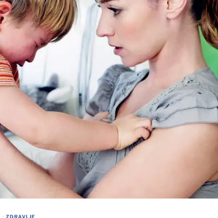
E
·
ZDRAVLJE