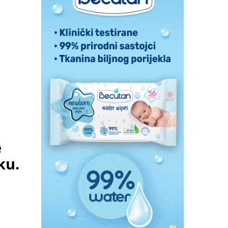
E
e
ku.