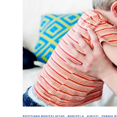
POZITIVNO RODITELJSTVO
·
RODITELJI
·
VIJESTI
·
ZDRAVLJ