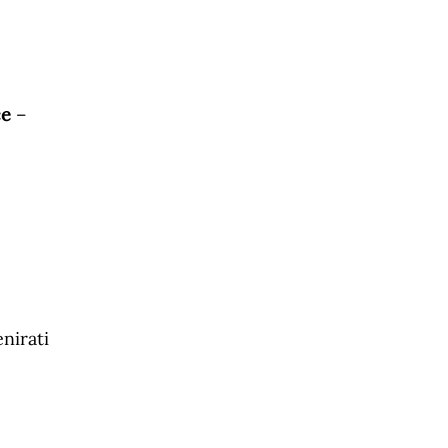
če
–
nirati