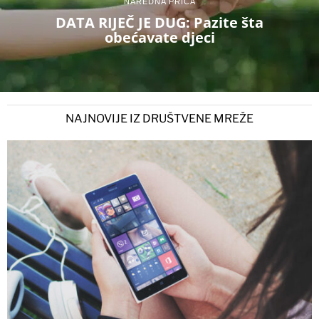
NAREDNA PRIČA
DATA RIJEČ JE DUG: Pazite šta
obećavate djeci
NAJNOVIJE IZ DRUŠTVENE MREŽE