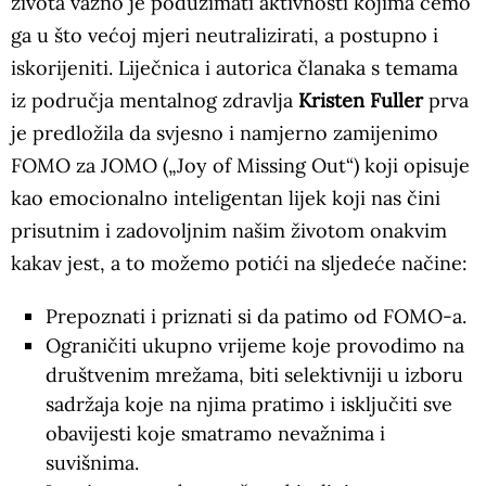
života važno je poduzimati aktivnosti kojima ćemo
ga u što većoj mjeri neutralizirati, a postupno i
iskorijeniti. Liječnica i autorica članaka s temama
iz područja mentalnog zdravlja
Kristen Fuller
prva
je predložila da svjesno i namjerno zamijenimo
FOMO za JOMO („Joy of Missing Out“) koji opisuje
kao emocionalno inteligentan lijek koji nas čini
prisutnim i zadovoljnim našim životom onakvim
kakav jest, a to možemo potići na sljedeće načine:
Prepoznati i priznati si da patimo od FOMO-a.
Ograničiti ukupno vrijeme koje provodimo na
društvenim mrežama, biti selektivniji u izboru
sadržaja koje na njima pratimo i isključiti sve
obavijesti koje smatramo nevažnima i
suvišnima.