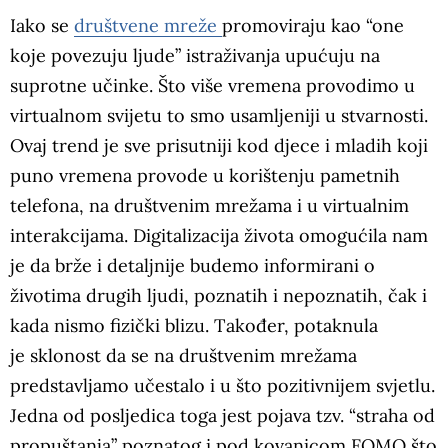
Iako se
društvene mreže
promoviraju kao “one
koje povezuju ljude” istraživanja upućuju na
suprotne učinke. Što više vremena provodimo u
virtualnom svijetu to smo usamljeniji u stvarnosti.
Ovaj trend je sve prisutniji kod djece i mladih koji
puno vremena provode u korištenju pametnih
telefona, na društvenim mrežama i u virtualnim
interakcijama. Digitalizacija života omogućila nam
je da brže i detaljnije budemo informirani o
životima drugih ljudi, poznatih i nepoznatih, čak i
kada nismo fizički blizu. Također, potaknula
je sklonost da se na društvenim mrežama
predstavljamo učestalo i u što pozitivnijem svjetlu.
Jedna od posljedica toga jest pojava tzv. “straha od
propuštanja” poznatog i pod kovanicom FOMO što