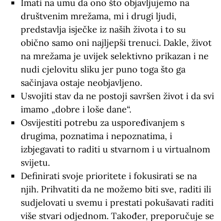
Imati na umu da ono što objavljujemo na
društvenim mrežama, mi i drugi ljudi,
predstavlja isječke iz naših života i to su
obično samo oni najljepši trenuci. Dakle, život
na mrežama je uvijek selektivno prikazan i ne
nudi cjelovitu sliku jer puno toga što ga
sačinjava ostaje neobjavljeno.
Usvojiti stav da ne postoji savršen život i da svi
imamo „dobre i loše dane“.
Osvijestiti potrebu za uspoređivanjem s
drugima, poznatima i nepoznatima, i
izbjegavati to raditi u stvarnom i u virtualnom
svijetu.
Definirati svoje prioritete i fokusirati se na
njih. Prihvatiti da ne možemo biti sve, raditi ili
sudjelovati u svemu i prestati pokušavati raditi
više stvari odjednom. Također, preporučuje se