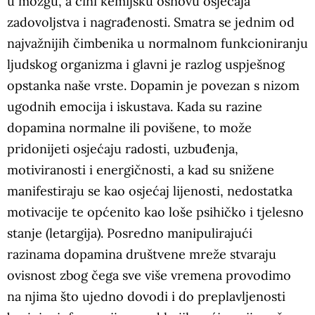
u mozgu, a čini kemijsku osnovu osjećaja
zadovoljstva i nagrađenosti. Smatra se jednim od
najvažnijih čimbenika u normalnom funkcioniranju
ljudskog organizma i glavni je razlog uspješnog
opstanka naše vrste. Dopamin je povezan s nizom
ugodnih emocija i iskustava. Kada su razine
dopamina normalne ili povišene, to može
pridonijeti osjećaju radosti, uzbuđenja,
motiviranosti i energičnosti, a kad su snižene
manifestiraju se kao osjećaj lijenosti, nedostatka
motivacije te općenito kao loše psihičko i tjelesno
stanje (letargija). Posredno manipulirajući
razinama dopamina društvene mreže stvaraju
ovisnost zbog čega sve više vremena provodimo
na njima što ujedno dovodi i do preplavljenosti