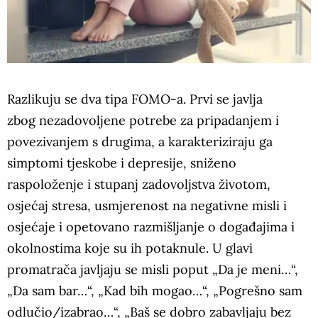
Razlikuju se dva tipa FOMO-a. Prvi se javlja
zbog nezadovoljene potrebe za pripadanjem i
povezivanjem s drugima, a karakteriziraju ga
simptomi tjeskobe i depresije, sniženo
raspoloženje i stupanj zadovoljstva životom,
osjećaj stresa, usmjerenost na negativne misli i
osjećaje i opetovano razmišljanje o događajima i
okolnostima koje su ih potaknule. U glavi
promatrača javljaju se misli poput „Da je meni…“,
„Da sam bar…“, „Kad bih mogao…“, „Pogrešno sam
odlučio/izabrao…“, „Baš se dobro zabavljaju bez