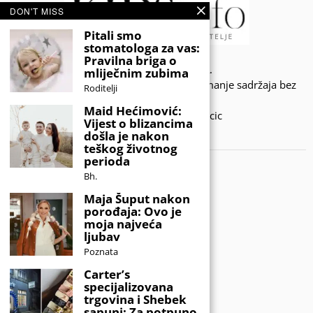
DON'T MISS
Pitali smo
stomatologa za vas:
Pravilna briga o
© 2020 - KIDSINFO.BA.
mliječnim zubima
Sva prava zadržana. Zabranjeno preuzimanje sadržaja bez
Roditelji
dozvole izdavača.
Maid Hećimović:
Developed by Amar SIjercic
Vijest o blizancima
došla je nakon
IZAŠAO JE NOVI MAGAZIN!
teškog životnog
perioda
Bh.
Maja Šuput nakon
porođaja: Ovo je
moja najveća
ljubav
Poznata
Carter’s
specijalizovana
trgovina i Shebek
sapuni: Za potpuno