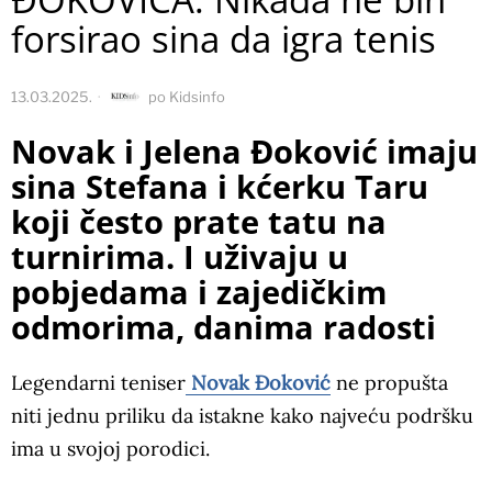
forsirao sina da igra tenis
13.03.2025.
po
Kidsinfo
Novak i Jelena Đoković imaju
sina Stefana i kćerku Taru
koji često prate tatu na
turnirima. I uživaju u
pobjedama i zajedičkim
odmorima, danima radosti
Legendarni teniser
Novak Đoković
ne propušta
niti jednu priliku da istakne kako najveću podršku
ima u svojoj porodici.