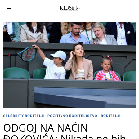
CELEBRITY RODITELJI
·
POZITIVNO RODITELJSTVO
·
RODITELJI
ODGOJ NA NAČIN
ĐOKOVIĆA: Nikada ne bih