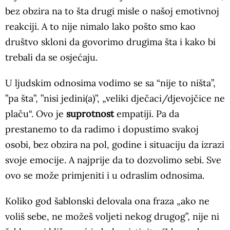
bez obzira na to šta drugi misle o našoj emotivnoj
reakciji. A to nije nimalo lako pošto smo kao
društvo skloni da govorimo drugima šta i kako bi
trebali da se osjećaju.
U ljudskim odnosima vodimo se sa “nije to ništa”,
”pa šta”, ”nisi jedini(a)”, „veliki dječaci/djevojčice ne
plaču“. Ovo je
suprotnost
empatiji. Pa da
prestanemo to da radimo i dopustimo svakoj
osobi, bez obzira na pol, godine i situaciju da izrazi
svoje emocije. A najprije da to dozvolimo sebi. Sve
ovo se može primjeniti i u odraslim odnosima.
Koliko god šablonski delovala ona fraza „ako ne
voliš sebe, ne možeš voljeti nekog drugog”, nije ni