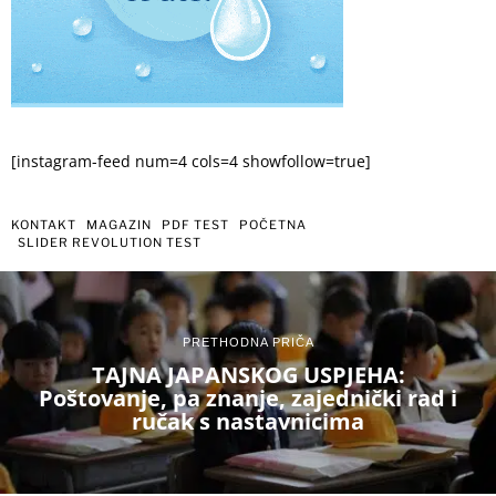
[instagram-feed num=4 cols=4 showfollow=true]
KONTAKT
MAGAZIN
PDF TEST
POČETNA
SLIDER REVOLUTION TEST
PRETHODNA PRIČA
TAJNA JAPANSKOG USPJEHA:
Poštovanje, pa znanje, zajednički rad i
ručak s nastavnicima