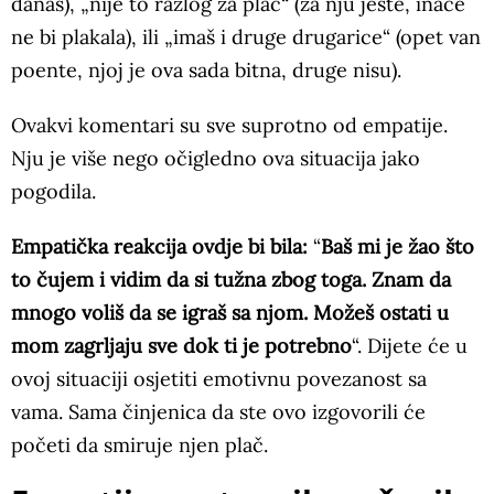
danas), „nije to razlog za plač“ (za nju jeste, inače
ne bi plakala), ili „imaš i druge drugarice“ (opet van
poente, njoj je ova sada bitna, druge nisu).
Ovakvi komentari su sve suprotno od empatije.
Nju je više nego očigledno ova situacija jako
pogodila.
Empatička reakcija ovdje bi bila:
“
Baš mi je žao što
to čujem i vidim da si tužna zbog toga. Znam da
mnogo voliš da se igraš sa njom. Možeš ostati u
mom zagrljaju sve dok ti je potrebno
“. Dijete će u
ovoj situaciji osjetiti emotivnu povezanost sa
vama. Sama činjenica da ste ovo izgovorili će
početi da smiruje njen plač.