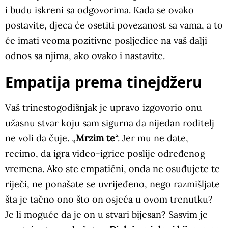
i budu iskreni sa odgovorima. Kada se ovako
postavite, djeca će osetiti povezanost sa vama, a to
će imati veoma pozitivne posljedice na vaš dalji
odnos sa njima, ako ovako i nastavite.
Empatija prema tinejdžeru
Vaš trinestogodišnjak je upravo izgovorio onu
užasnu stvar koju sam sigurna da nijedan roditelj
ne voli da čuje. „
Mrzim te
“. Jer mu ne date,
recimo, da igra video-igrice poslije određenog
vremena. Ako ste empatični, onda ne osuđujete te
riječi, ne ponašate se uvrijeđeno, nego razmišljate
šta je tačno ono što on osjeća u ovom trenutku?
Je li moguće da je on u stvari bijesan? Sasvim je