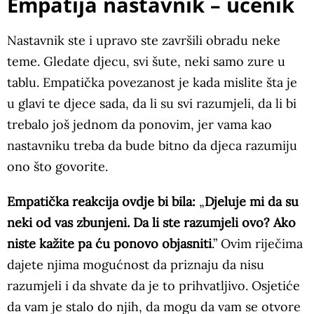
Empatija nastavnik – učenik
Nastavnik ste i upravo ste završili obradu neke
teme. Gledate djecu, svi šute, neki samo zure u
tablu. Empatička povezanost je kada mislite šta je
u glavi te djece sada, da li su svi razumjeli, da li bi
trebalo još jednom da ponovim, jer vama kao
nastavniku treba da bude bitno da djeca razumiju
ono što govorite.
Empatička reakcija ovdje bi bila:
„
Djeluje mi da su
neki od vas zbunjeni. Da li ste razumjeli ovo? Ako
niste kažite pa ću ponovo objasniti
.” Ovim riječima
dajete njima mogućnost da priznaju da nisu
razumjeli i da shvate da je to prihvatljivo. Osjetiće
da vam je stalo do njih, da mogu da vam se otvore