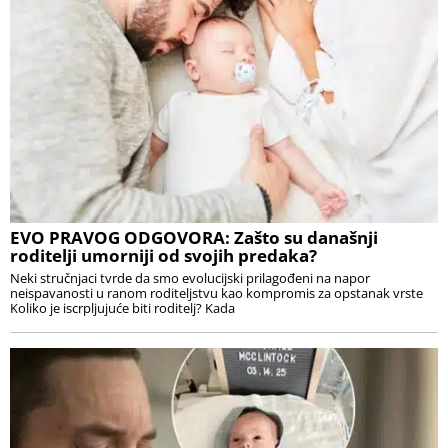
EVO PRAVOG ODGOVORA: Zašto su današnji
roditelji umorniji od svojih predaka?
Neki stručnjaci tvrde da smo evolucijski prilagođeni na napor
neispavanosti u ranom roditeljstvu kao kompromis za opstanak vrste
Koliko je iscrpljujuće biti roditelj? Kada