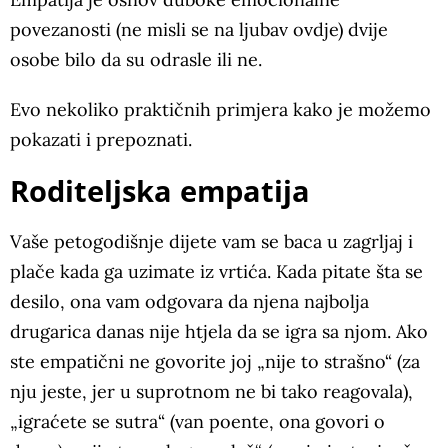
povezanosti (ne misli se na ljubav ovdje) dvije
osobe bilo da su odrasle ili ne.
Evo nekoliko praktičnih primjera kako je možemo
pokazati i prepoznati.
Roditeljska empatija
Vaše petogodišnje dijete vam se baca u zagrljaj i
plače kada ga uzimate iz vrtića. Kada pitate šta se
desilo, ona vam odgovara da njena najbolja
drugarica danas nije htjela da se igra sa njom. Ako
ste empatični ne govorite joj „nije to strašno“ (za
nju jeste, jer u suprotnom ne bi tako reagovala),
„igraćete se sutra“ (van poente, ona govori o