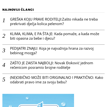
NAJNOVIJI ČLANCI
GREŠKA KOJU PRAVE RODITELJI:Zašto nikada ne treba
prekrivati dječja kolica pelenom?
KLIMA, KLIMA, E PA ŠTA JE: Kada pomaže, a kada može
biti opasna za bebe i djecu?
PEDIJATRI ZNAJU: Koja je najvažnija hrana za razvoj
bebinog mozga?
ZAŠTO JE ZAISTA NAJBOLJI: Novak Đoković jednom
rečenicom posramio brojne roditelje
(NE)OBIČNO MOŽE BITI ORIGINALNO I PRAKTIČNO: Kako
odabrati pravo ime za svoju bebu?