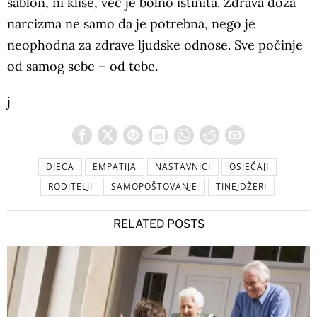
šablon, ni kliše, već je bolno istinita. Zdrava doza
narcizma ne samo da je potrebna, nego je
neophodna za zdrave ljudske odnose. Sve počinje
od samog sebe – od tebe.
j
DJECA
EMPATIJA
NASTAVNICI
OSJEĆAJI
RODITELJI
SAMOPOŠTOVANJE
TINEJDŽERI
RELATED POSTS