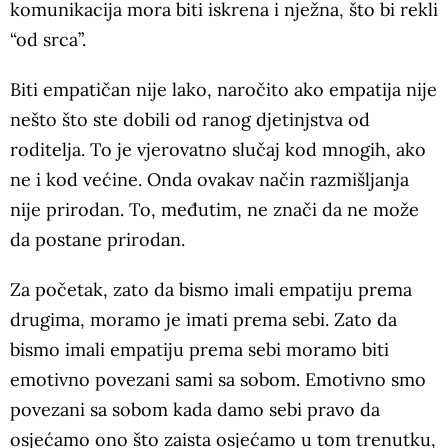
komunikacija mora biti iskrena i nježna, što bi rekli
“od srca”.
Biti empatičan nije lako, naročito ako empatija nije
nešto što ste dobili od ranog djetinjstva od
roditelja. To je vjerovatno slučaj kod mnogih, ako
ne i kod većine. Onda ovakav način razmišljanja
nije prirodan. To, međutim, ne znači da ne može
da postane prirodan.
Za početak, zato da bismo imali empatiju prema
drugima, moramo je imati prema sebi. Zato da
bismo imali empatiju prema sebi moramo biti
emotivno povezani sami sa sobom. Emotivno smo
povezani sa sobom kada damo sebi pravo da
osjećamo ono što zaista osjećamo u tom trenutku,