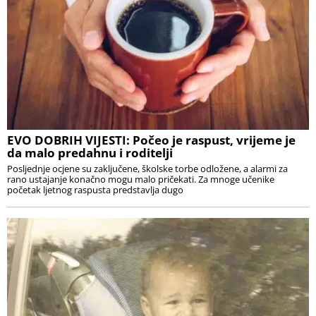
EVO DOBRIH VIJESTI: Počeo je raspust, vrijeme je
da malo predahnu i roditelji
Posljednje ocjene su zaključene, školske torbe odložene, a alarmi za
rano ustajanje konačno mogu malo pričekati. Za mnoge učenike
početak ljetnog raspusta predstavlja dugo