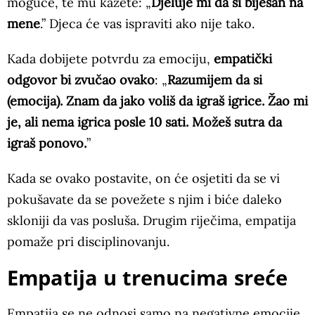
moguće, te mu kažete: „
Djeluje mi da si bijesan na
mene
.” Djeca će vas ispraviti ako nije tako.
Kada dobijete potvrdu za emociju,
empatički
odgovor bi zvučao ovako
: „
Razumijem da si
(emocija). Znam da jako voliš da igraš igrice. Žao mi
je, ali nema igrica posle 10 sati. Možeš sutra da
igraš ponovo.
”
Kada se ovako postavite, on će osjetiti da se vi
pokušavate da se povežete s njim i biće daleko
skloniji da vas posluša. Drugim riječima, empatija
pomaže pri disciplinovanju.
Empatija u trenucima sreće
Empatija se ne odnosi samo na negativne emocije.