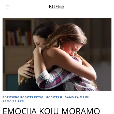
POZITIVNO RODITELJSTVO
·
RODITELJI
·
SAMO ZA MAMU
·
SAMO ZA TATU
EMOCIJA KOJU MORAMO