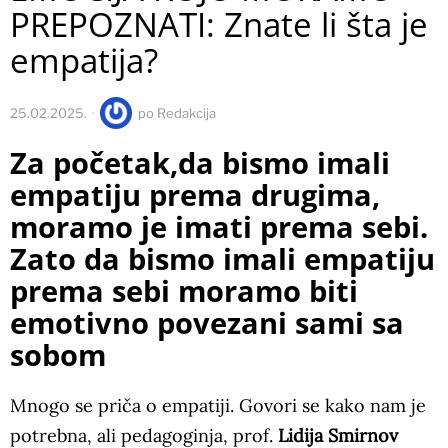
PREPOZNATI: Znate li šta je
empatija?
25.02.2025.
po
Redakcija
Za početak,da bismo imali
empatiju prema drugima,
moramo je imati prema sebi.
Zato da bismo imali empatiju
prema sebi moramo biti
emotivno povezani sami sa
sobom
Mnogo se priča o empatiji. Govori se kako nam je
potrebna, ali pedagoginja, prof.
Lidija Smirnov