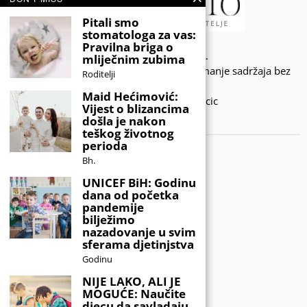
Pitali smo
stomatologa za vas:
Pravilna briga o
© 2020 - KIDSINFO.BA.
mliječnim zubima
Sva prava zadržana. Zabranjeno preuzimanje sadržaja bez
Roditelji
dozvole izdavača.
Maid Hećimović:
Developed by Amar SIjercic
Vijest o blizancima
došla je nakon
IZAŠAO JE NOVI MAGAZIN!
teškog životnog
perioda
Bh.
UNICEF BiH: Godinu
dana od početka
pandemije
bilježimo
nazadovanje u svim
sferama djetinjstva
Godinu
NIJE LAKO, ALI JE
MOGUĆE: Naučite
djecu da savladaju