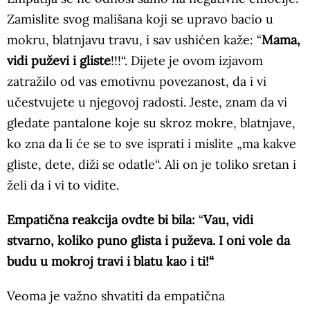
Zamislite svog mališana koji se upravo bacio u
mokru, blatnjavu travu, i sav ushićen kaže: “
Mama,
vidi puževi i gliste
!!!“. Dijete je ovom izjavom
zatražilo od vas emotivnu povezanost, da i vi
učestvujete u njegovoj radosti. Jeste, znam da vi
gledate pantalone koje su skroz mokre, blatnjave,
ko zna da li će se to sve isprati i mislite „ma kakve
gliste, dete, diži se odatle“. Ali on je toliko sretan i
želi da i vi to vidite.
Empatična reakcija ovdte bi bila:
“
Vau, vidi
stvarno, koliko puno glista i puževa. I oni vole da
budu u mokroj travi i blatu kao i ti!“
Veoma je važno shvatiti da empatična