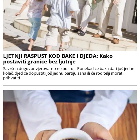
LJETNJI RASPUST KOD BAKE I DJEDA: Kako
postaviti granice bez ljutnje
Savršen dogovor vjerovatno ne postoji. Ponekad će baka dati još jedan
kolač, djed će dopustiti još jednu partiju šaha ili će roditelji morati
prihvatiti