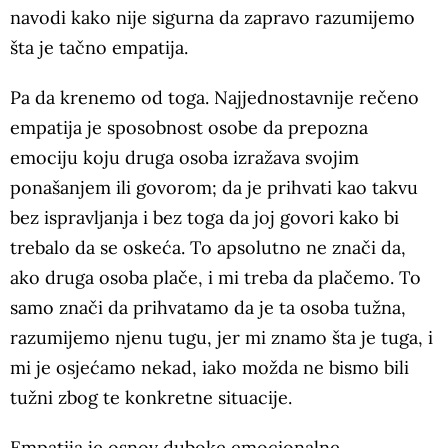
navodi kako nije sigurna da zapravo razumijemo
šta je tačno empatija.
Pa da krenemo od toga. Najjednostavnije rečeno
empatija je sposobnost osobe da prepozna
emociju koju druga osoba izražava svojim
ponašanjem ili govorom; da je prihvati kao takvu
bez ispravljanja i bez toga da joj govori kako bi
trebalo da se oskeća. To apsolutno ne znači da,
ako druga osoba plače, i mi treba da plačemo. To
samo znači da prihvatamo da je ta osoba tužna,
razumijemo njenu tugu, jer mi znamo šta je tuga, i
mi je osjećamo nekad, iako možda ne bismo bili
tužni zbog te konkretne situacije.
Empatija je osnov duboke emocionalne