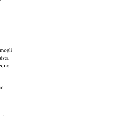
 mogli
aista
jedno
am