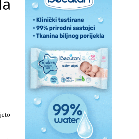
la
jeto