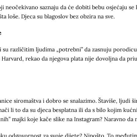
oji neočekivano saznaju da će dobiti bebu osjećaju se
išta loše. Djeca su blagoslov bez obzira na sve.
e
i su različitim ljudima „potrebni” da zasnuju porodicu
o Harvard, rekao da njegova plata nije dovoljna da priu
nice siromaštva i dobro se snalazimo. Štaviše, ljudi š
ači li to da su djeca besplatna ili da s bilo kojim kuć
nih” majki koje kače slike na Instagram? Naravno da 
ijsku odgovornost za svoje dijete? Nipošto. To međuti