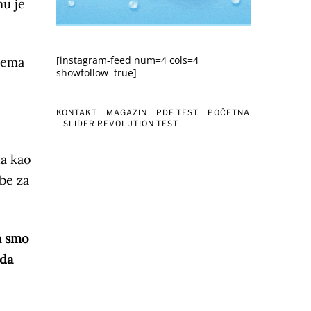
mu je
[instagram-feed num=4 cols=4
prema
showfollow=true]
KONTAKT
MAGAZIN
PDF TEST
POČETNA
SLIDER REVOLUTION TEST
da kao
ebe za
a smo
 da