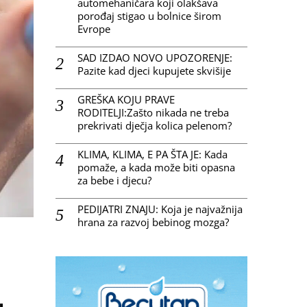
automehaničara koji olakšava
porođaj stigao u bolnice širom
Evrope
SAD IZDAO NOVO UPOZORENJE:
Pazite kad djeci kupujete skvišije
GREŠKA KOJU PRAVE
RODITELJI:Zašto nikada ne treba
prekrivati dječja kolica pelenom?
KLIMA, KLIMA, E PA ŠTA JE: Kada
pomaže, a kada može biti opasna
za bebe i djecu?
PEDIJATRI ZNAJU: Koja je najvažnija
hrana za razvoj bebinog mozga?