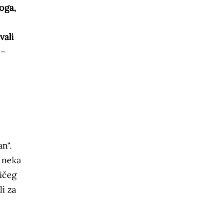
oga,
vali
–
n“.
 neka
ničeg
li za