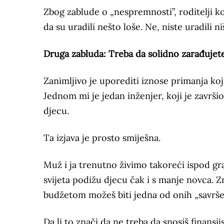
Zbog zablude o „nespremnosti”, roditelji k
da su uradili nešto loše. Ne, niste uradili n
Druga zabluda: Treba da solidno zarađujet
Zanimljivo je uporediti iznose primanja koj
Jednom mi je jedan inženjer, koji je završi
djecu.
Ta izjava je prosto smiješna.
Muž i ja trenutno živimo takoreći ispod gra
svijeta podižu djecu čak i s manje novca. Zn
budžetom možeš biti jedna od onih „savrše
Da li to znači da ne treba da snosiš finans