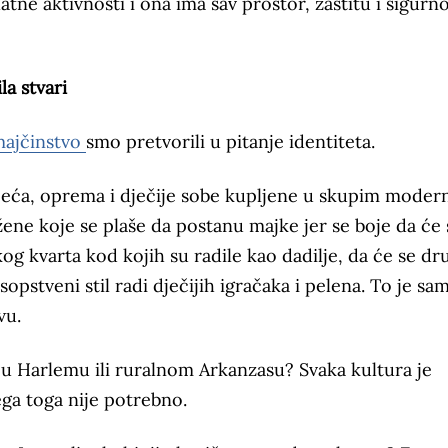
tne aktivnosti i ona ima sav prostor, zaštitu i sigurn
a stvari
ajčinstvo
smo pretvorili u pitanje identiteta.
jeća, oprema i dječije sobe kupljene u skupim moder
ne koje se plaše da postanu majke jer se boje da će 
og kvarta kod kojih su radile kao dadilje, da će se dru
pstveni stil radi dječijih igračaka i pelena. To je sa
vu.
, u Harlemu ili ruralnom Arkanzasu? Svaka kultura je
ega toga nije potrebno.