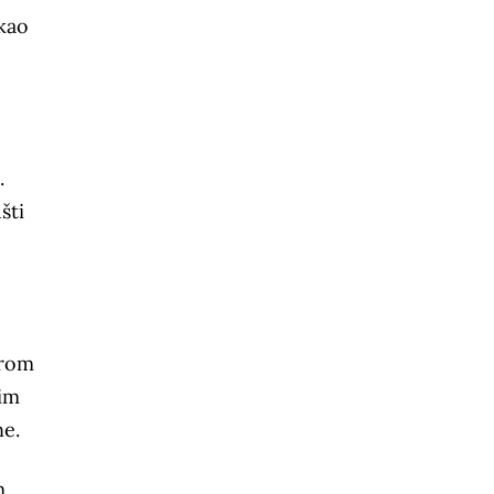
 kao
.
šti
irom
nim
ne.
m