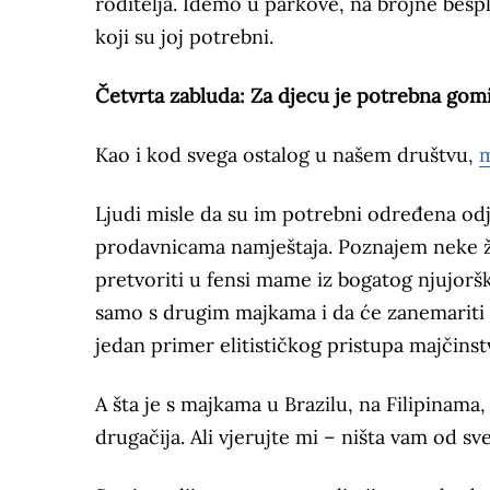
roditelja. Idemo u parkove, na brojne bespla
koji su joj potrebni.
Četvrta zabluda: Za djecu je potrebna gomil
Kao i kod svega ostalog u našem društvu,
m
Ljudi misle da su im potrebni određena od
prodavnicama namještaja. Poznajem neke že
pretvoriti u fensi mame iz bogatog njujoršk
samo s drugim majkama i da će zanemariti so
jedan primer elitističkog pristupa majčinst
A šta je s majkama u Brazilu, na Filipinama
drugačija. Ali vjerujte mi – ništa vam od sv