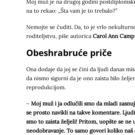
Moj muž je na drugoj godini postdiplomskih 
na to rekao: „Šta vam je to trebalo?”
Nemojte se čuditi. Da, to je vrlo nekulturn
roditeljstvu, piše autorica
Carol Ann Camp
Obeshrabruće priče
Ona dodaje da joj se čini da ljudi danas mis
da nismo sigurni da je ono zaista bilo želje
reprodukcijom.
–
Moj muž i ja odlučili smo da mladi zasnu
se prosto navikli na takve komentare. Ljudi
smo to zaista željeli! Pritom, uopšte se ne
neodobravanje. To samo govori koliko naš 