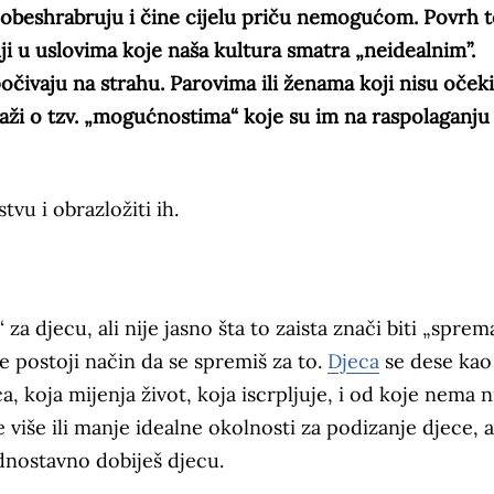
 obeshrabruju i čine cijelu priču nemogućom. Povrh t
i u uslovima koje naša kultura smatra „neidealnim”.
čivaju na strahu. Parovima ili ženama koji nisu očeki
 laži o tzv. „mogućnostima“ koje su im na raspolaganju
vu i obrazložiti ih.
 djecu, ali nije jasno šta to zaista znači biti „sprema
ne postoji način da se spremiš za to.
Djeca
se dese kao
uća, koja mijenja život, koja iscrpljuje, i od koje nema 
više ili manje idealne okolnosti za podizanje djece, a
ednostavno dobiješ djecu.