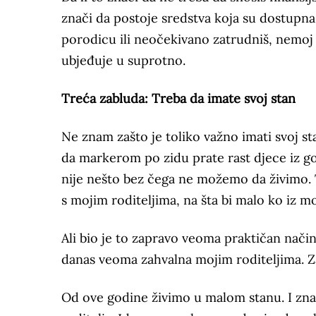
znači da postoje sredstva koja su dostupna 
porodicu ili neočekivano zatrudniš, nemoj d
ubjeđuje u suprotno.
Treća zabluda: Treba da imate svoj stan
Ne znam zašto je toliko važno imati svoj sta
da markerom po zidu prate rast djece iz godi
nije nešto bez čega ne možemo da živimo. 
s mojim roditeljima, na šta bi malo ko iz m
Ali bio je to zapravo veoma praktičan nači
danas veoma zahvalna mojim roditeljima. Za 
Od ove godine živimo u malom stanu. I znat