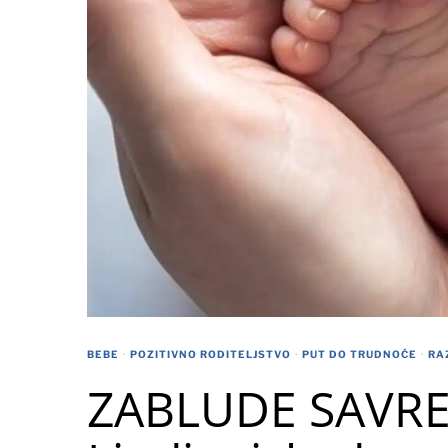
BEBE
·
POZITIVNO RODITELJSTVO
·
PUT DO TRUDNOĆE
·
RA
ZABLUDE SAVR