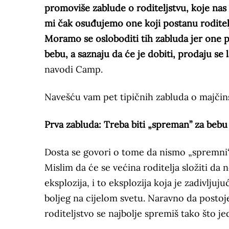
promoviše zablude o roditeljstvu, koje nas
mi čak osuđujemo one koji postanu roditelj
Moramo se osloboditi tih zabluda jer one po
bebu, a saznaju da će je dobiti, prodaju se
navodi Camp.
Navešću vam pet tipičnih zabluda o majčinst
Prva zabluda: Treba biti „spreman” za bebu
Dosta se govori o tome da nismo „spremni“ za
Mislim da će se većina roditelja složiti da 
eksplozija, i to eksplozija koja je zadivljuj
boljeg na cijelom svetu. Naravno da postoje 
roditeljstvo se najbolje spremiš tako što j