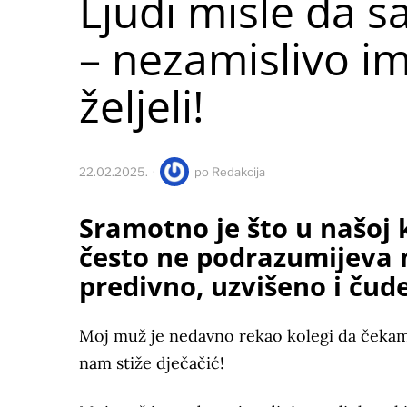
Ljudi misle da s
– nezamislivo im
željeli!
22.02.2025.
po
Redakcija
Sramotno je što u našoj 
često ne podrazumijeva m
predivno, uzvišeno i ču
Moj muž je nedavno rekao kolegi da čekamo 
nam stiže dječačić!