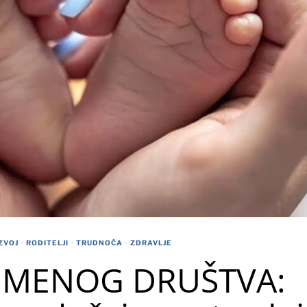
ZVOJ
·
RODITELJI
·
TRUDNOĆA
·
ZDRAVLJE
EMENOG DRUŠTVA: