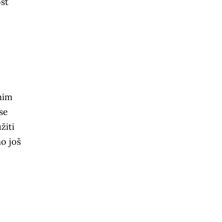
ost
nim
se
žiti
mo još