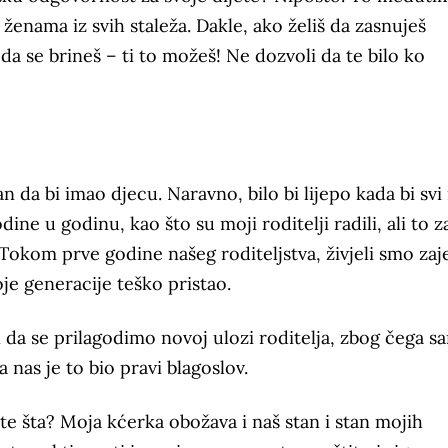
ženama iz svih staleža. Dakle, ako želiš da zasnuješ
a se brineš – ti to možeš! Ne dozvoli da te bilo ko
n da bi imao djecu. Naravno, bilo bi lijepo kada bi svi
ne u godinu, kao što su moji roditelji radili, ali to z
Tokom prve godine našeg roditeljstva, živjeli smo za
oje generacije teško pristao.
n da se prilagodimo novoj ulozi roditelja, zbog čega s
nas je to bio pravi blagoslov.
e šta? Moja kćerka obožava i naš stan i stan mojih