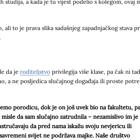
studija, a kada je tu vijest podelio s kolegom, ovaj 
o, ali to je prava slika sadašnjeg zapadnjačkog stava 
.
le da je
roditeljstvo
privilegija više klase, pa čak ni ta
no, a ne posljedica slučajnog događaja ili proste potr
jemo porodicu, dok je on još uvek bio na fakultetu, p
 misle da sam slučajno zatrudnila – nezamislivo im je
 ustručavaju da pred nama iskažu svoju nevjericu ili
savremeni svijet ne podržava majke. Naše društvo