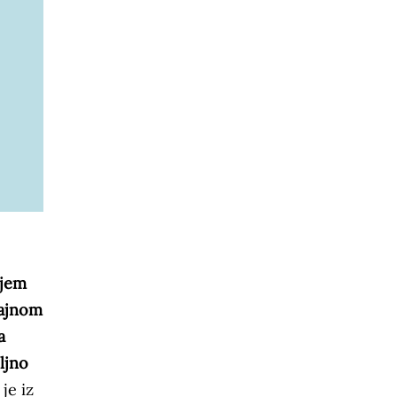
ajem
dajnom
a
ljno
je iz