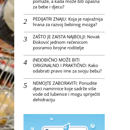
pomaže, a kada može biti opasna
za bebe i djecu?
PEDIJATRI ZNAJU: Koja je najvažnija
hrana za razvoj bebinog mozga?
ZAŠTO JE ZAISTA NAJBOLJI: Novak
Đoković jednom rečenicom
posramio brojne roditelje
(NE)OBIČNO MOŽE BITI
ORIGINALNO I PRAKTIČNO: Kako
odabrati pravo ime za svoju bebu?
NEMOJTE ZABORAVITI: Ponudite
djeci namirnice koje sadrže više
vode od lubenice i mogu spriječiti
dehidraciju