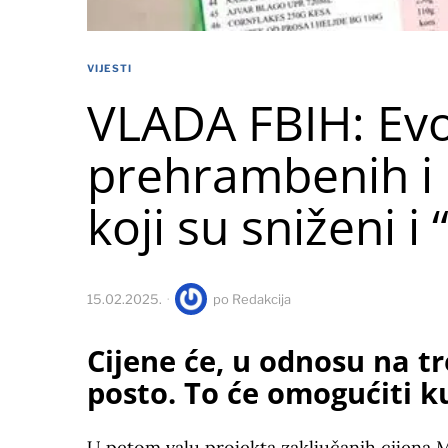
VIJESTI
VLADA FBIH: Evo
prehrambenih i 
koji su sniženi i 
15.02.2025.
po
Redakcija
Cijene će, u odnosu na tr
posto. To će omogućiti 
U petom valu projekta zaključanih cijena M