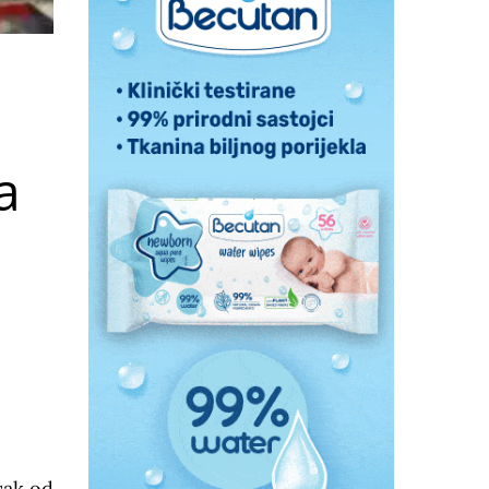
a
sak od