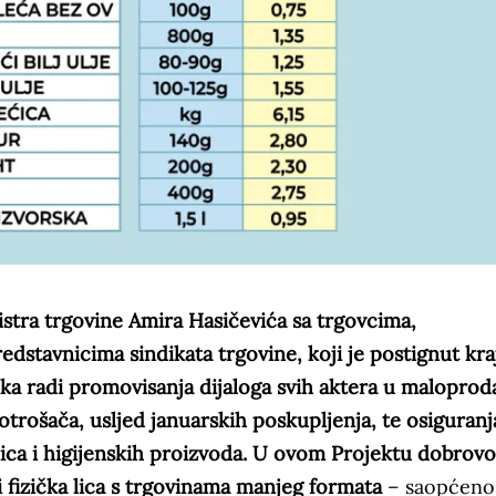
stra trgovine Amira Hasičevića sa trgovcima,
dstavnicima sindikata trgovine, koji je postignut kr
nka radi promovisanja dijaloga svih aktera u malopro
potrošača, usljed januarskih poskupljenja, te osiguranj
nica i higijenskih proizvoda. U ovom Projektu dobrovo
 i fizička lica s trgovinama manjeg formata
– saopćeno 