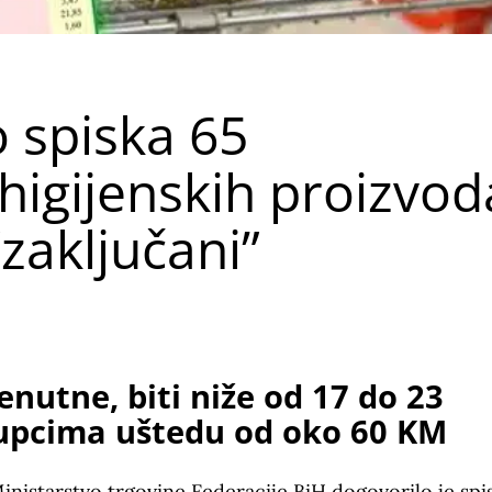
 spiska 65
higijenskih proizvod
“zaključani”
enutne, biti niže od 17 do 23
kupcima uštedu od oko 60 KM
inistarstvo trgovine Federacije BiH dogovorilo je spi