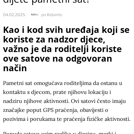
04.02.2025.
po
Kidsinfo
Kao i kod svih uređaja koji se
koriste za nadzor djece,
važno je da roditelji koriste
ove satove na odgovoran
način
Pametni sat omogućava roditeljima da ostanu u
kontaktu s djecom, prate njihovu lokaciju i
nadziru njihove aktivnosti. Ovi satovi često imaju
značajke poput GPS praćenja, obavijesti o
pozivima i porukama te praćenja fizičke aktivnosti.
Ponuda satova
osim razlike u dizajnu, marki i