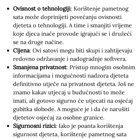
Ovisnost o tehnologiji
: Korištenje pametnog
sata može doprinijeti povećanju ovisnosti
djeteta o tehnologiji. A time i smanjiti vrijeme
koje djeca inače provode igrajući se i družeći
se na druge načine.
Cijena
: Ovi satovi mogu biti skupi i zahtijevaju
redovno održavanje i nadogradnje softvera.
Smanjena privatnost
: Pristup mnogim osobnim
informacijama i mogućnosti nadzora djeteta
definitivno utječe na privatnost djeteta. Još ne
znamo kakav utjecaj u budućnosti to može
imati, ali gotovo sigurno će utjecati na osjećaj
gubitka slobode. A moguće je i da će narušiti
djetetov osjećaj za osobne granice.
Sigurnosni rizici
: Iako je poanta korištenja
sigurnost djeteta, korištenje pametnog sata