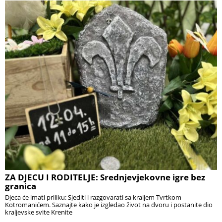
ZA DJECU I RODITELJE: Srednjevjekovne igre bez
granica
Djeca će imati priliku: Sjediti i razgovarati sa kraljem Tvrtkom
Kotromanićem. Saznajte kako je izgledao život na dvoru i postanite dio
kraljevske svite Krenite