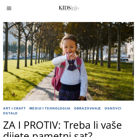
ART I CRAFT
·
MEDIJI I TEHNOLOGIJA
·
OBRAZOVANJE
·
OSNOVCI
·
OSTALO
ZA I PROTIV: Treba li vaše
dijete pametni sat?