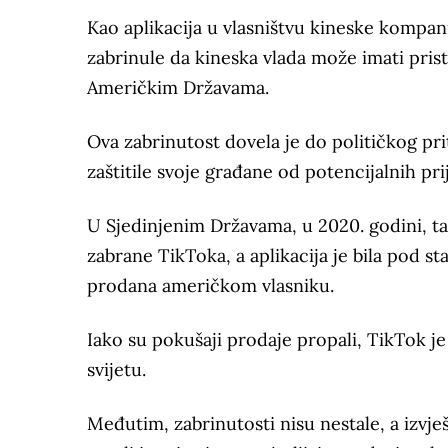
Kao aplikacija u vlasništvu kineske kompani
zabrinule da kineska vlada može imati pris
Američkim Državama.
Ova zabrinutost dovela je do političkog pr
zaštitile svoje građane od potencijalnih prij
U Sjedinjenim Državama, u 2020. godini, t
zabrane TikToka, a aplikacija je bila pod s
prodana američkom vlasniku.
Iako su pokušaji prodaje propali, TikTok je 
svijetu.
Međutim, zabrinutosti nisu nestale, a izvje