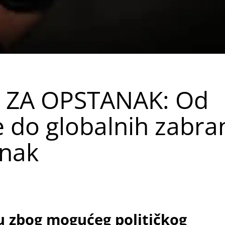
I ZA OPSTANAK: Od
 do globalnih zabra
anak
u zbog mogućeg političkog