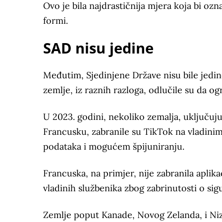
Ovo je bila najdrastičnija mjera koja bi oz
formi.
SAD nisu jedine
Međutim, Sjedinjene Države nisu bile jedi
zemlje, iz raznih razloga, odlučile su da ogr
U 2023. godini, nekoliko zemalja, uključujuć
Francusku, zabranile su TikTok na vladinim 
podataka i mogućem špijuniranju.
Francuska, na primjer, nije zabranila aplik
vladinih službenika zbog zabrinutosti o sig
Zemlje poput Kanade, Novog Zelanda, i Ni