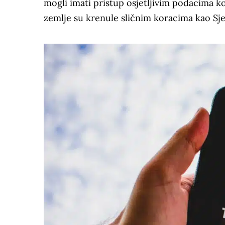
mogli imati pristup osjetljivim podacima k
zemlje su krenule sličnim koracima kao Sj