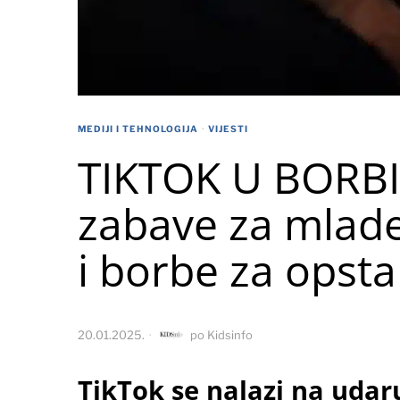
MEDIJI I TEHNOLOGIJA
·
VIJESTI
TIKTOK U BORB
zabave za mlade
i borbe za opst
20.01.2025.
po
Kidsinfo
TikTok se nalazi na udar