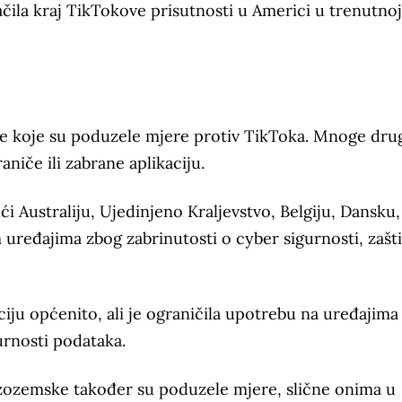
načila kraj TikTokove prisutnosti u Americi u trenutnoj
ne koje su poduzele mjere protiv TikToka. Mnoge dru
aniče ili zabrane aplikaciju.
i Australiju, Ujedinjeno Kraljevstvo, Belgiju, Dansku, 
uređajima zbog zabrinutosti o cyber sigurnosti, zašti
aciju općenito, ali je ograničila upotrebu na uređajima
urnosti podataka.
zozemske također su poduzele mjere, slične onima u