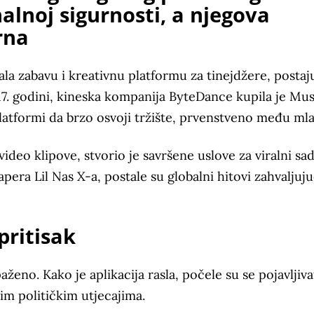
nalnoj sigurnosti, a njegova
rna
ala zabavu i kreativnu platformu za tinejdžere, postaj
. godini, kineska kompanija ByteDance kupila je Musi
platformi da brzo osvoji tržište, prvenstveno među ml
video klipove, stvorio je savršene uslove za viralni sad
ra Lil Nas X-a, postale su globalni hitovi zahvaljuju
pritisak
no. Kako je aplikacija rasla, počele su se pojavljiva
im političkim utjecajima.