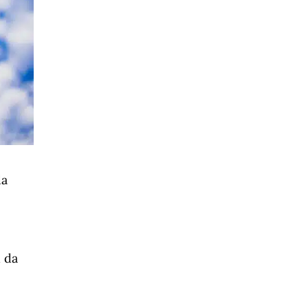
da
u da