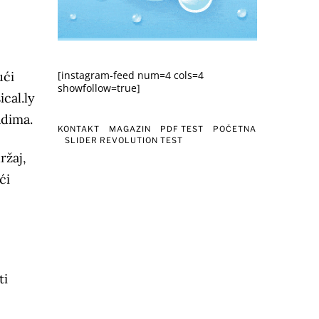
ući
[instagram-feed num=4 cols=4
showfollow=true]
cal.ly
adima.
KONTAKT
MAGAZIN
PDF TEST
POČETNA
SLIDER REVOLUTION TEST
ržaj,
ći
ti