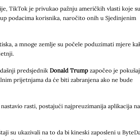
je, TikTok je privukao pažnju američkih vlasti koje su
tup podacima korisnika, naročito onih u Sjedinjenim
itiska, a mnoge zemlje su počele poduzimati mjere ka
etnji.
adašnji predsjednik
Donald Trump
započeo je pokuša
talnim prijetnjama da će biti zabranjena ako ne bude
nastavio rasti, postajući najpreuzimanija aplikacija na
štaji su ukazivali na to da bi kineski zaposleni u Byte