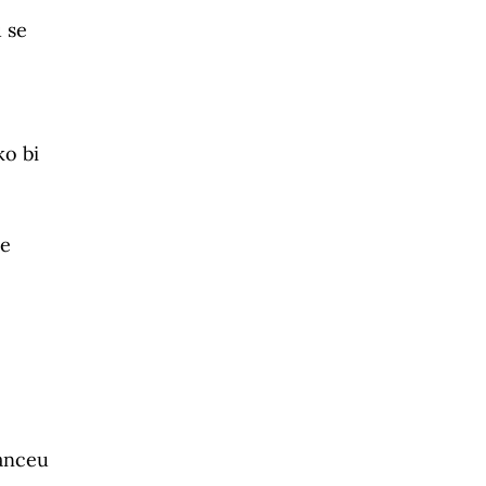
 se
ko bi
je
Danceu