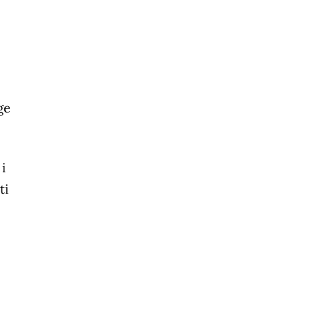
ge
i
ti