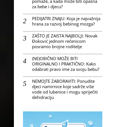
pomaže, a kada može biti opasna
za bebe i djecu?
PEDIJATRI ZNAJU: Koja je najvažnija
hrana za razvoj bebinog mozga?
ZAŠTO JE ZAISTA NAJBOLJI: Novak
Đoković jednom rečenicom
posramio brojne roditelje
(NE)OBIČNO MOŽE BITI
ORIGINALNO I PRAKTIČNO: Kako
odabrati pravo ime za svoju bebu?
NEMOJTE ZABORAVITI: Ponudite
djeci namirnice koje sadrže više
vode od lubenice i mogu spriječiti
dehidraciju