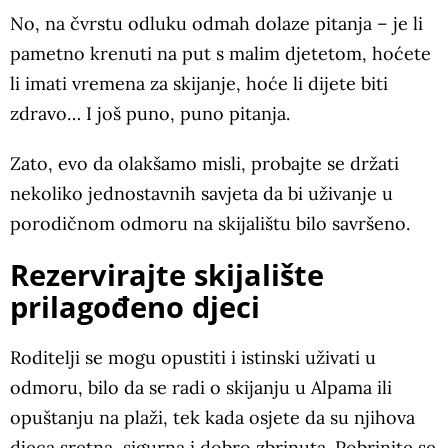
No, na čvrstu odluku odmah dolaze pitanja – je li
pametno krenuti na put s malim djetetom, hoćete
li imati vremena za skijanje, hoće li dijete biti
zdravo… I još puno, puno pitanja.
Zato, evo da olakšamo misli, probajte se držati
nekoliko jednostavnih savjeta da bi uživanje u
porodičnom odmoru na skijalištu bilo savršeno.
Rezervirajte skijalište
prilagođeno djeci
Roditelji se mogu opustiti i istinski uživati u
odmoru, bilo da se radi o skijanju u Alpama ili
opuštanju na plaži, tek kada osjete da su njihova
djeca sretna, sigurna i dobro zbrinuta. Pobrinite se