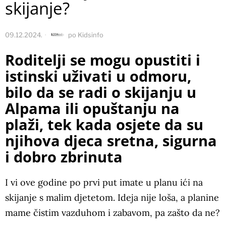
skijanje?
09.12.2024.
po
Kidsinfo
Roditelji se mogu opustiti i
istinski uživati u odmoru,
bilo da se radi o skijanju u
Alpama ili opuštanju na
plaži, tek kada osjete da su
njihova djeca sretna, sigurna
i dobro zbrinuta
I vi ove godine po prvi put imate u planu ići na
skijanje s malim djetetom. Ideja nije loša, a planine
mame čistim vazduhom i zabavom, pa zašto da ne?