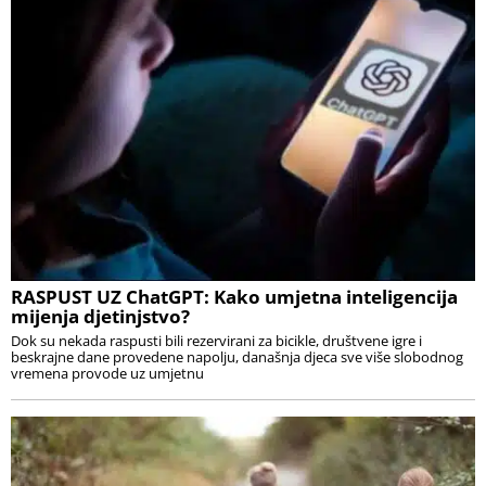
RASPUST UZ ChatGPT: Kako umjetna inteligencija
mijenja djetinjstvo?
Dok su nekada raspusti bili rezervirani za bicikle, društvene igre i
beskrajne dane provedene napolju, današnja djeca sve više slobodnog
vremena provode uz umjetnu