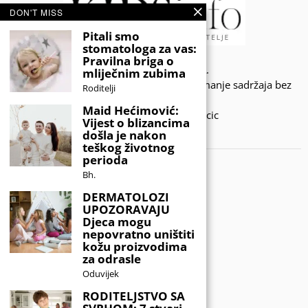
DON'T MISS
Pitali smo
stomatologa za vas:
Pravilna briga o
© 2020 - KIDSINFO.BA.
mliječnim zubima
Sva prava zadržana. Zabranjeno preuzimanje sadržaja bez
Roditelji
dozvole izdavača.
Maid Hećimović:
Developed by Amar SIjercic
Vijest o blizancima
došla je nakon
IZAŠAO JE NOVI MAGAZIN!
teškog životnog
perioda
Bh.
DERMATOLOZI
UPOZORAVAJU
Djeca mogu
nepovratno uništiti
kožu proizvodima
za odrasle
Oduvijek
RODITELJSTVO SA