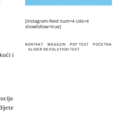
e
[instagram-feed num=4 cols=4
showfollow=true]
KONTAKT
MAGAZIN
PDF TEST
POČETNA
SLIDER REVOLUTION TEST
kući i
ucija
dijete