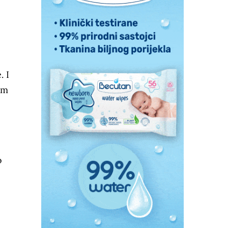
. I
em
o