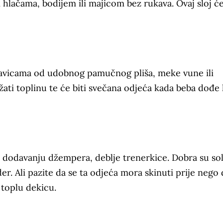
lačama, bodijem ili majicom bez rukava. Ovaj sloj ć
gavicama od udobnog pamučnog pliša, meke vune ili
ržati toplinu te će biti svečana odjeća kada beba dođe 
 dodavanju džempera, deblje trenerkice. Dobra su sol
der. Ali pazite da se ta odjeća mora skinuti prije nego 
 toplu dekicu.