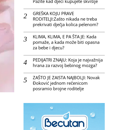
Pazite kad djeci kupujete skvišije
GREŠKA KOJU PRAVE
RODITELJI:Zašto nikada ne treba
prekrivati dječja kolica pelenom?
KLIMA, KLIMA, E PA ŠTA JE: Kada
pomaže, a kada može biti opasna
za bebe i djecu?
PEDIJATRI ZNAJU: Koja je najvažnija
hrana za razvoj bebinog mozga?
ZAŠTO JE ZAISTA NAJBOLJI: Novak
Đoković jednom rečenicom
posramio brojne roditelje