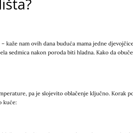
lišta?
– kaže nam ovih dana buduća mama jedne djevojčice
jela sedmica nakon poroda biti hladna. Kako da obuč
perature, pa je slojevito oblačenje ključno. Korak p
o kuće: