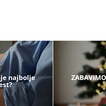
e najbolje
ZABAVIMO 
est?