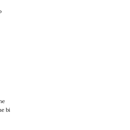
o
ne
ne bi