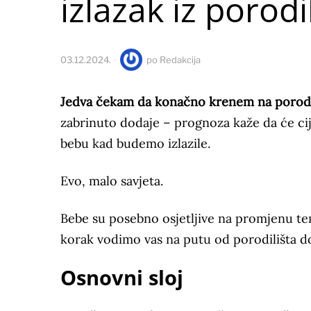
izlazak iz porodi
03.12.2024.
po
Redakcija
Jedva čekam da konačno krenem na porod
zabrinuto dodaje – prognoza kaže da će ci
bebu kad budemo izlazile.
Evo, malo savjeta.
Bebe su posebno osjetljive na promjenu tem
korak vodimo vas na putu od porodilišta d
Osnovni sloj