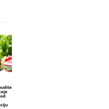
nudite
koje
 od
aciju