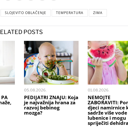
SLOJEVITO OBLAČENJE
TEMPERATURA
ZIMA
ELATED POSTS
05.08.2026.
01.08.2026.
 PA
PEDIJATRI ZNAJU: Koja
NEMOJTE
maže,
je najvažnija hrana za
ZABORAVITI: Po
razvoj bebinog
djeci namirnice 
mozga?
sadrže više vode
lubenice i mogu
spriječiti dehidr