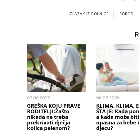
IZLAZAK IZ BOLNICE
POROD
R
07.08.2026.
06.08.2026.
GREŠKA KOJU PRAVE
KLIMA, KLIMA, E
RODITELJI:Zašto
ŠTA JE: Kada po
nikada ne treba
a kada može biti
prekrivati dječja
opasna za bebe i
kolica pelenom?
djecu?