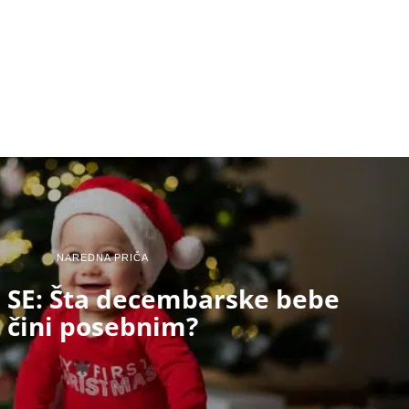
NAREDNA PRIČA
SE: Šta decembarske bebe
čini posebnim?