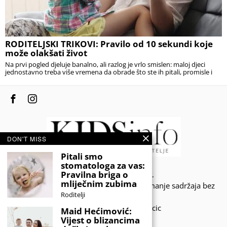
RODITELJSKI TRIKOVI: Pravilo od 10 sekundi koje
može olakšati život
Na prvi pogled djeluje banalno, ali razlog je vrlo smislen: maloj djeci
jednostavno treba više vremena da obrade što ste ih pitali, promisle i
DON'T MISS
Pitali smo
stomatologa za vas:
Pravilna briga o
© 2020 - KIDSINFO.BA.
mliječnim zubima
Sva prava zadržana. Zabranjeno preuzimanje sadržaja bez
Roditelji
dozvole izdavača.
Developed by Amar SIjercic
Maid Hećimović:
Vijest o blizancima
IZAŠAO JE NOVI MAGAZIN!