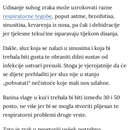
Udisanje suhog zraka može uzrokovati razne
respiratorne tegobe
, poput astme, bronhitisa,
sinusitisa, krvarenja iz nosa, pa čak i dehidracije
jer tjelesne tekućine isparavaju tijekom disanja.
Dakle, sluz koja se nalazi u sinusima i koja bi
trebala biti gusta te obraniti dišni sustav od
infekcije ustvari presuši. Stoga je vjerojatnije da će
se dijete prehladiti jer sluz nije u stanju
„pohvatati“ nečistoće koje mali nos udahne.
Razina vlage u kući trebala bi biti između 30 i 50
posto, ne više jer bi se mogla stvoriti plijesan te
respiratorni problemi druge vrste.
Zato je zrak u prostoriji uvijek potrebno