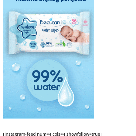
[instagram-feed num=4 cols=4 showfollow=true]