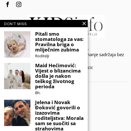
DON'T MISS
Pitali smo
stomatologa za vas:
Pravilna briga o
© 2020 - KIDSINFO.BA.
mliječnim zubima
Sva prava zadržana. Zabranjeno preuzimanje sadržaja bez
Roditelji
dozvole izdavača.
Maid Hećimović:
Developed by Amar SIjercic
Vijest o blizancima
došla je nakon
IZAŠAO JE NOVI MAGAZIN!
teškog životnog
perioda
Bh.
Jelena i Novak
Đoković govorili o
izazovima
roditeljstva: Morala
sam se suočiti sa
strahovima