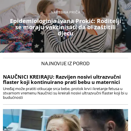
NAREDNA PRIČA
Epidemiologinja Ivana Prokić: Roditelji
se moraju vakcinisati da bi zaštitili
djecu
NAJNOVIJE IZ POROD
NAUČNICI KREIRAJU: Razvijen nosivi ultrazvučni
flaster koji kontinuirano prati bebu u maternici
Uređaj može pratiti otkucaje srca bebe, protok krvi i kretanje fetusa u
stvarnom vremenu Naučnici su kreirali nosivi ultrazvučni flaster koji bi u
budućnosti