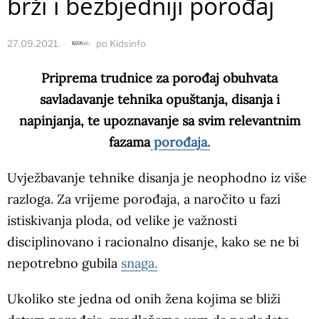
brži i bezbjedniji porođaj
27.09.2021.
po
Kidsinfo
Priprema trudnice za porođaj obuhvata
savladavanje tehnika opuštanja, disanja i
napinjanja, te upoznavanje sa svim relevantnim
fazama
porođaja.
Uvježbavanje tehnike disanja je neophodno iz više
razloga. Za vrijeme porođaja, a naročito u fazi
istiskivanja ploda, od velike je važnosti
disciplinovano i racionalno disanje, kako se ne bi
nepotrebno gubila
snaga.
Ukoliko ste jedna od onih žena kojima se bliži