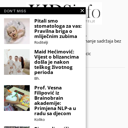
DON'T MISS
Pitali smo
stomatologa za vas:
Pravilna briga o
© 2020 - KIDSINFO.BA.
mliječnim zubima
Sva prava zadržana. Zabranjeno preuzimanje sadržaja bez
Roditelji
dozvole izdavača.
Maid Hećimović:
Developed by Amar SIjercic
Vijest o blizancima
došla je nakon
IZAŠAO JE NOVI MAGAZIN!
teškog životnog
perioda
Bh.
Prof. Vesna
Filipović iz
Brainobrain
akademije:
Primjena NLP-a u
radu sa djecom
Koliko