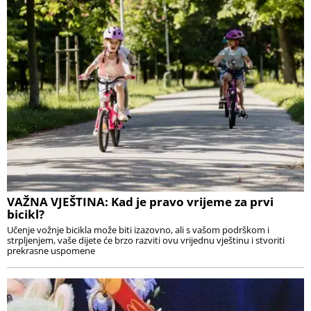
VAŽNA VJEŠTINA: Kad je pravo vrijeme za prvi
bicikl?
Učenje vožnje bicikla može biti izazovno, ali s vašom podrškom i
strpljenjem, vaše dijete će brzo razviti ovu vrijednu vještinu i stvoriti
prekrasne uspomene