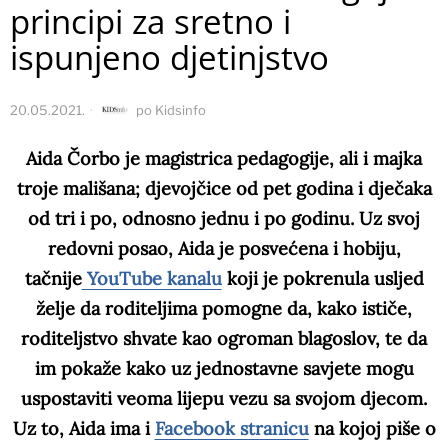
principi za sretno i
ispunjeno djetinjstvo
20.05.2021.
po
Kidsinfo
Aida Čorbo je magistrica pedagogije, ali i majka
troje mališana; djevojčice od pet godina i dječaka
od tri i po, odnosno jednu i po godinu. Uz svoj
redovni posao, Aida je posvećena i hobiju,
tačnije
YouTube kanalu
koji je pokrenula usljed
želje da roditeljima pomogne da, kako ističe,
roditeljstvo shvate kao ogroman blagoslov, te da
im pokaže kako uz jednostavne savjete mogu
uspostaviti veoma lijepu vezu sa svojom djecom.
Uz to, Aida ima i
Facebook stranicu
na kojoj piše o