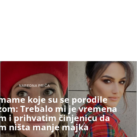
NAREDNA PRIČA
mame koje su se porodile
zom: Trebalo mi je vremena
m i prihvatim činjenicu da
m ništa manje majka