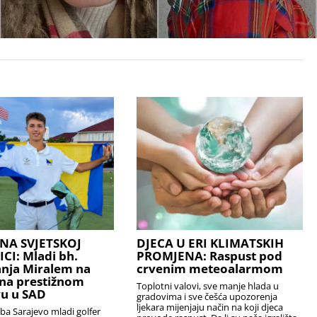
NA SVJETSKOJ
DJECA U ERI KLIMATSKIH
I: Mladi bh.
PROMJENA: Raspust pod
anja Miralem na
crvenim meteoalarmom
na prestižnom
Toplotni valovi, sve manje hlada u
u u SAD
gradovima i sve češća upozorenja
ljekara mijenjaju način na koji djeca
uba Sarajevo mladi golfer