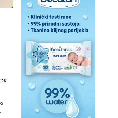
ZDK
va
,