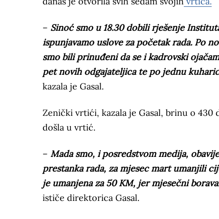
danas je otvorila svih sedam svojih
vrtića.
–
Sinoć smo u 18.30 dobili rješenje Institu
ispunjavamo uslove za početak rada. Po nov
smo bili prinuđeni da se i kadrovski ojačam
pet novih odgajateljica te po jednu kuhar
kazala je Gasal.
Zenički vrtići, kazala je Gasal, brinu o 430
došla u vrtić.
–
Mada smo, i posredstvom medija, obavijesti
prestanka rada, za mjesec mart umanjili cij
je umanjena za 50 KM, jer mjesečni boravak
ističe direktorica Gasal.