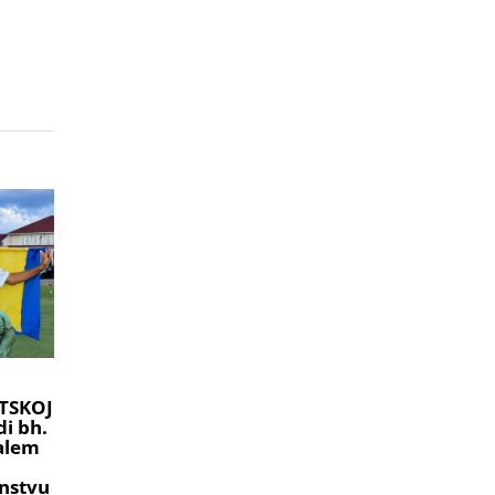
TSKOJ
i bh.
ralem
nstvu