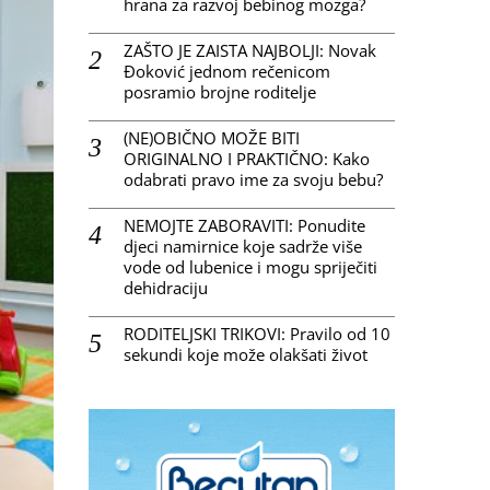
hrana za razvoj bebinog mozga?
ZAŠTO JE ZAISTA NAJBOLJI: Novak
Đoković jednom rečenicom
posramio brojne roditelje
(NE)OBIČNO MOŽE BITI
ORIGINALNO I PRAKTIČNO: Kako
odabrati pravo ime za svoju bebu?
NEMOJTE ZABORAVITI: Ponudite
djeci namirnice koje sadrže više
vode od lubenice i mogu spriječiti
dehidraciju
RODITELJSKI TRIKOVI: Pravilo od 10
sekundi koje može olakšati život