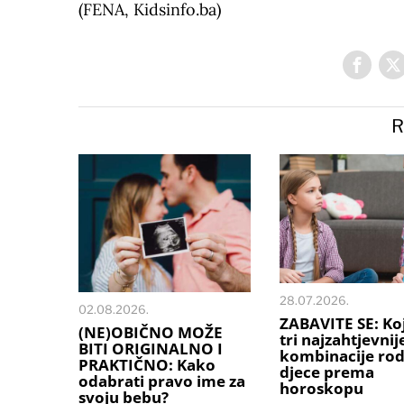
(FENA, Kidsinfo.ba)
R
28.07.2026.
02.08.2026.
ZABAVITE SE: Ko
(NE)OBIČNO MOŽE
tri najzahtjevnij
BITI ORIGINALNO I
kombinacije rodi
PRAKTIČNO: Kako
djece prema
odabrati pravo ime za
horoskopu
svoju bebu?