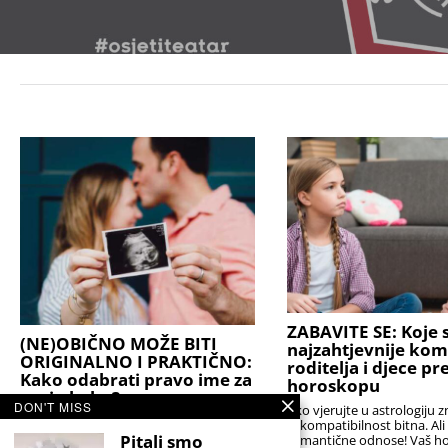
ZABAVITE SE: Koje s
(NE)OBIČNO MOŽE BITI
najzahtjevnije kom
ORIGINALNO I PRAKTIČNO:
roditelja i djece p
Kako odabrati pravo ime za
horoskopu
svoju bebu?
DON'T MISS
Ako vjerujte u astrologiju z
Stručnjaci podsjećaju da je najbolji izbor
je kompatibilnost bitna. Al
onaj koji će djetetu biti prednost, a ne
Pitali smo
romantične odnose! Vaš h