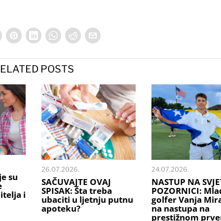
ELATED POSTS
26.07.2026.
24.07.2026.
je su
SAČUVAJTE OVAJ
NASTUP NA SVJE
e
SPISAK: Šta treba
POZORNICI: Mlad
telja i
ubaciti u ljetnju putnu
golfer Vanja Mi
apoteku?
na nastupa na
prestižnom prve