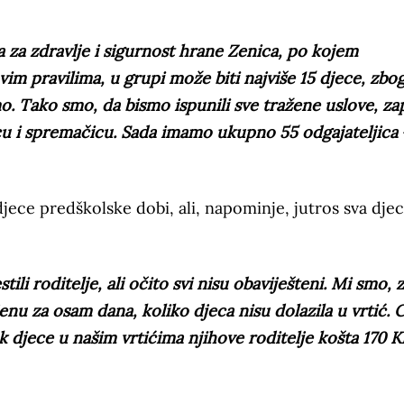
ta za zdravlje i sigurnost hrane Zenica, po kojem
im pravilima, u grupi može biti najviše 15 djece, zbo
o. Tako smo, da bismo ispunili sve tražene uslove, zap
icu i spremačicu. Sada imamo ukupno 55 odgajateljica
 djece predškolske dobi, ali, napominje, jutros sva dje
li roditelje, ali očito svi nisu obaviješteni. Mi smo, 
enu za osam dana, koliko djeca nisu dolazila u vrtić. 
 djece u našim vrtićima njihove roditelje košta 170 