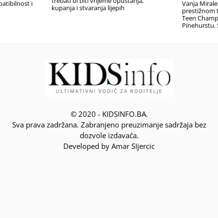
trebao bi biti vrijeme opuštanja,
Vanja Miral
atibilnost i
kupanja i stvaranja lijepih
prestižnom t
Teen Champ
Pinehurstu. 
© 2020 - KIDSINFO.BA.
Sva prava zadržana. Zabranjeno preuzimanje sadržaja bez
dozvole izdavača.
Developed by Amar SIjercic