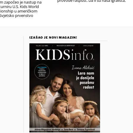
provode raspust. Da li su naša igrališta,
em započeo je nastup na
urniru U.S. Kids World
ionship u američkom
Svjetsko prvenstvo
IZAŠAO JE NOVI MAGAZIN!