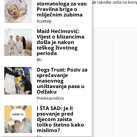
teret. Idealno ime nije nužno ono koje
znak također utiče na komp
stomatologa za vas:
nitko drugi nema,
sa
Pravilna briga o
mliječnim zubima
Roditelji
Maid Hećimović:
Vijest o blizancima
došla je nakon
teškog životnog
perioda
Bh.
Dogs Trust: Poziv za
sprečavanje
masovnog
uništavanja pasa u
Odžaku
Predstavništvo
I ŠTA SAD: Je li
psovanje pred
djecom zaista
toliko štetno kako
mislimo?
Na