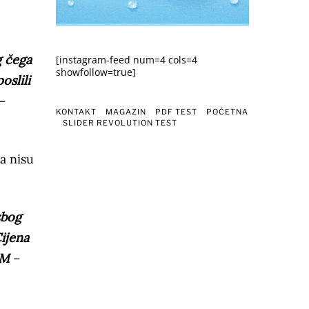
g čega
[instagram-feed num=4 cols=4
showfollow=true]
oslili
–
KONTAKT
MAGAZIN
PDF TEST
POČETNA
SLIDER REVOLUTION TEST
ca nisu
zbog
Cijena
KM
–