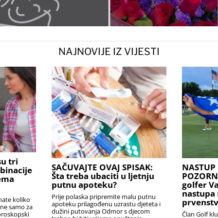
NAJNOVIJE IZ VIJESTI
u tri
SAČUVAJTE OVAJ SPISAK:
NASTUP 
binacije
Šta treba ubaciti u ljetnju
POZORNIC
rema
putnu apoteku?
golfer V
nastupa 
Prije polaska pripremite malu putnu
nate koliko
prvenstv
apoteku prilagođenu uzrastu djeteta i
i ne samo za
dužini putovanja Odmor s djecom
Član Golf kl
oroskopski