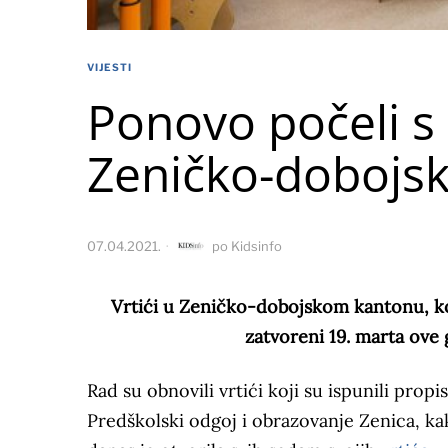
VIJESTI
Ponovo počeli s 
Zeničko-dobojs
07.04.2021.
po
Kidsinfo
Vrtići u Zeničko-dobojskom kantonu, ko
zatvoreni 19. marta ove
Rad su obnovili vrtići koji su ispunili pro
Predškolski odgoj i obrazovanje Zenica, kak