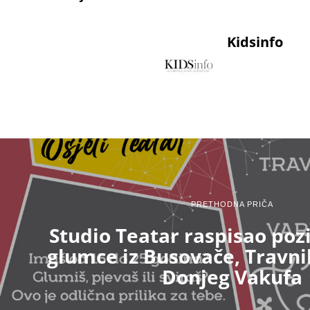
Kidsinfo
PRETHODNA PRIČA
Studio Teatar raspisao poz
glumce iz Busovače, Travni
Donjeg Vakufa