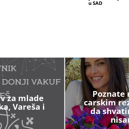
u SAD
Poznate 
iv za mlade
carskim re
ka, Vareša i
da shvati
nisa