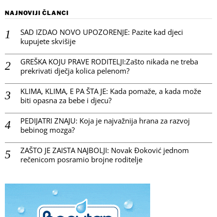
NAJNOVIJI ČLANCI
SAD IZDAO NOVO UPOZORENJE: Pazite kad djeci
kupujete skvišije
GREŠKA KOJU PRAVE RODITELJI:Zašto nikada ne treba
prekrivati dječja kolica pelenom?
KLIMA, KLIMA, E PA ŠTA JE: Kada pomaže, a kada može
biti opasna za bebe i djecu?
PEDIJATRI ZNAJU: Koja je najvažnija hrana za razvoj
bebinog mozga?
ZAŠTO JE ZAISTA NAJBOLJI: Novak Đoković jednom
rečenicom posramio brojne roditelje