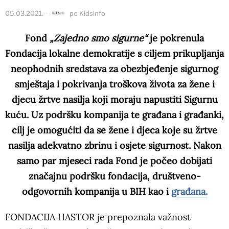
05.03.2021.
po
Kidsinfo
Fond
„Zajedno smo sigurne“
je pokrenula
Fondacija lokalne demokratije s ciljem prikupljanja
neophodnih sredstava za obezbjeđenje sigurnog
smještaja i pokrivanja troškova života za žene i
djecu žrtve nasilja koji moraju napustiti Sigurnu
kuću. Uz podršku kompanija te građana i građanki,
cilj je omogućiti da se žene i djeca koje su žrtve
nasilja adekvatno zbrinu i osjete sigurnost. Nakon
samo par mjeseci rada Fond je počeo dobijati
značajnu podršku fondacija, društveno-
odgovornih kompanija u BIH kao i
građana.
FONDACIJA HASTOR je prepoznala važnost