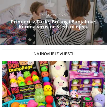
NAREDNA PRIČA
Primjeri iz Tuzle, Brčkog i Banjaluke:
Korona virus ne štedi ni djecu
NAJNOVIJE IZ VIJESTI