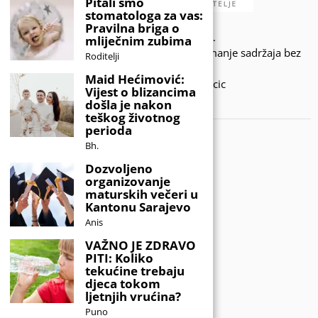
Pitali smo
stomatologa za vas:
Pravilna briga o
© 2020 - KIDSINFO.BA.
mliječnim zubima
Sva prava zadržana. Zabranjeno preuzimanje sadržaja bez
Roditelji
dozvole izdavača.
Maid Hećimović:
Developed by Amar SIjercic
Vijest o blizancima
došla je nakon
IZAŠAO JE NOVI MAGAZIN!
teškog životnog
perioda
Bh.
Dozvoljeno
organizovanje
maturskih večeri u
Kantonu Sarajevo
Anis
VAŽNO JE ZDRAVO
PITI: Koliko
tekućine trebaju
djeca tokom
ljetnjih vrućina?
Puno