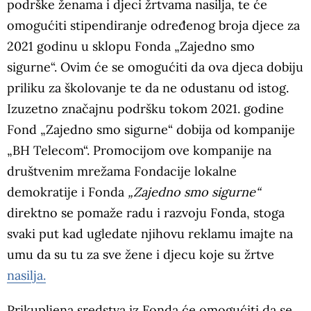
podrške ženama i djeci žrtvama nasilja, te će
omogućiti stipendiranje određenog broja djece za
2021 godinu u sklopu Fonda „Zajedno smo
sigurne“. Ovim će se omogućiti da ova djeca dobiju
priliku za školovanje te da ne odustanu od istog.
Izuzetno značajnu podršku tokom 2021. godine
Fond „Zajedno smo sigurne“ dobija od kompanije
„BH Telecom“. Promocijom ove kompanije na
društvenim mrežama Fondacije lokalne
demokratije i Fonda
„Zajedno smo sigurne“
direktno se pomaže radu i razvoju Fonda, stoga
svaki put kad ugledate njihovu reklamu imajte na
umu da su tu za sve žene i djecu koje su žrtve
nasilja.
Prikupljena sredstva iz Fonda će omogućiti da se