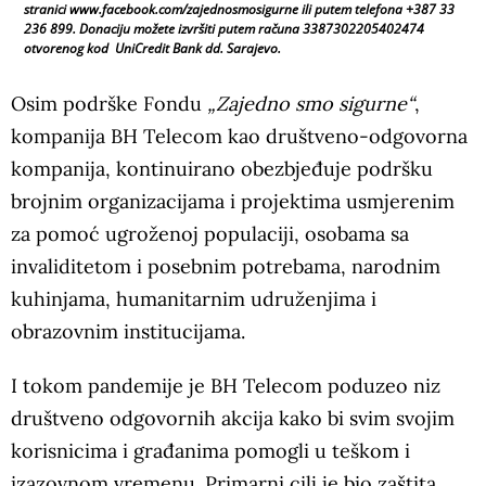
stranici www.facebook.com/zajednosmosigurne ili putem telefona +387 33
236 899. Donaciju možete izvršiti putem računa 3387302205402474
otvorenog kod UniCredit Bank dd. Sarajevo.
Osim podrške Fondu
„Zajedno smo sigurne“
,
kompanija BH Telecom kao društveno-odgovorna
kompanija, kontinuirano obezbjeđuje podršku
brojnim organizacijama i projektima usmjerenim
za pomoć ugroženoj populaciji, osobama sa
invaliditetom i posebnim potrebama, narodnim
kuhinjama, humanitarnim udruženjima i
obrazovnim institucijama.
I tokom pandemije je BH Telecom poduzeo niz
društveno odgovornih akcija kako bi svim svojim
korisnicima i građanima pomogli u teškom i
izazovnom vremenu. Primarni cilj je bio zaštita