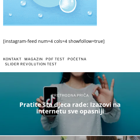
[instagram-feed num=4 cols=4 showfollow=true]
KONTAKT
MAGAZIN
PDF TEST
POČETNA
SLIDER REVOLUTION TEST
PRETHODNA PRIČA
Pratite šta djeca rade: Izazovi na
internetu sve opasniji