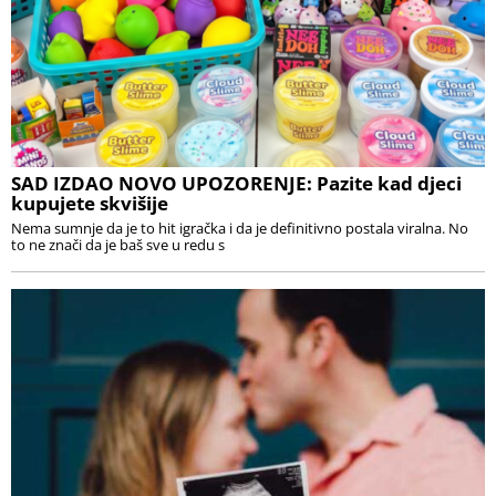
SAD IZDAO NOVO UPOZORENJE: Pazite kad djeci
kupujete skvišije
Nema sumnje da je to hit igračka i da je definitivno postala viralna. No
to ne znači da je baš sve u redu s