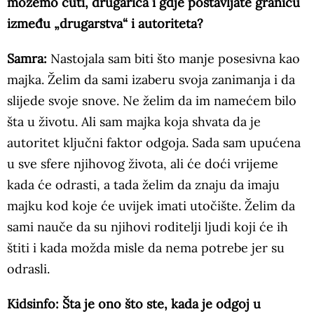
možemo čuti, drugarica i gdje postavljate granicu
između „drugarstva“ i autoriteta?
Samra:
Nastojala sam biti što manje posesivna kao
majka. Želim da sami izaberu svoja zanimanja i da
slijede svoje snove. Ne želim da im namećem bilo
šta u životu. Ali sam majka koja shvata da je
autoritet ključni faktor odgoja. Sada sam upućena
u sve sfere njihovog života, ali će doći vrijeme
kada će odrasti, a tada želim da znaju da imaju
majku kod koje će uvijek imati utočište. Želim da
sami nauče da su njihovi roditelji ljudi koji će ih
štiti i kada možda misle da nema potrebe jer su
odrasli.
Kidsinfo: Šta je ono što ste, kada je odgoj u