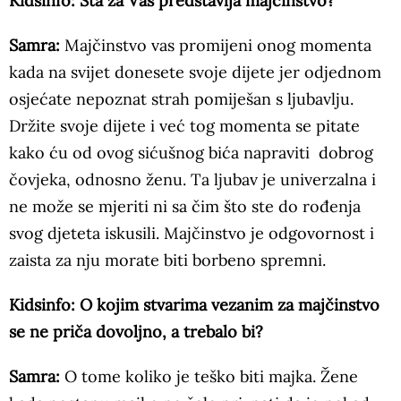
Kidsinfo: Šta za Vas predstavlja majčinstvo?
Samra:
Majčinstvo vas promijeni onog momenta
kada na svijet donesete svoje dijete jer odjednom
osjećate nepoznat strah pomiješan s ljubavlju.
Držite svoje dijete i već tog momenta se pitate
kako ću od ovog sićušnog bića napraviti dobrog
čovjeka, odnosno ženu. Ta ljubav je univerzalna i
ne može se mjeriti ni sa čim što ste do rođenja
svog djeteta iskusili. Majčinstvo je odgovornost i
zaista za nju morate biti borbeno spremni.
Kidsinfo: O kojim stvarima vezanim za majčinstvo
se ne priča dovoljno, a trebalo bi?
Samra:
O tome koliko je teško biti majka. Žene