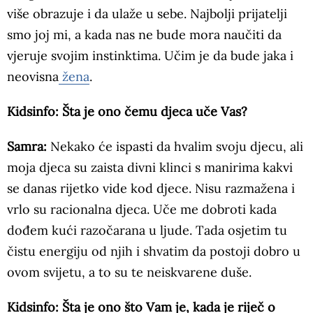
više obrazuje i da ulaže u sebe. Najbolji prijatelji
smo joj mi, a kada nas ne bude mora naučiti da
vjeruje svojim instinktima. Učim je da bude jaka i
neovisna
žena
.
Kidsinfo: Šta je ono čemu djeca uče Vas?
Samra:
Nekako će ispasti da hvalim svoju djecu, ali
moja djeca su zaista divni klinci s manirima kakvi
se danas rijetko vide kod djece. Nisu razmažena i
vrlo su racionalna djeca. Uče me dobroti kada
dođem kući razočarana u ljude. Tada osjetim tu
čistu energiju od njih i shvatim da postoji dobro u
ovom svijetu, a to su te neiskvarene duše.
Kidsinfo: Šta je ono što Vam je, kada je riječ o