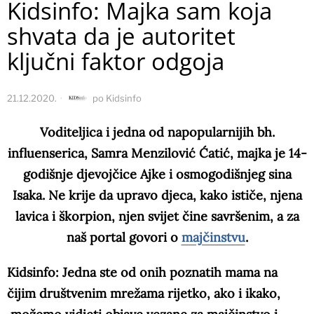
Kidsinfo: Majka sam koja
shvata da je autoritet
ključni faktor odgoja
21.12.2020.
po
Kidsinfo
Voditeljica i jedna od napopularnijih bh.
influenserica, Samra Menzilović Ćatić, majka je 14-
godišnje djevojčice Ajke i osmogodišnjeg sina
Isaka. Ne krije da upravo djeca, kako ističe, njena
lavica i škorpion, njen svijet čine savršenim, a za
naš portal govori o
majčinstvu
.
Kidsinfo: Jedna ste od onih poznatih mama na
čijim društvenim mrežama rijetko, ako i ikako,