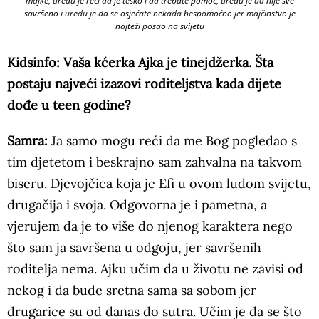
majke, uredu je reći da je teško i da trebate pomoć, uredu je da nije sve
savršeno i uredu je da se osjećate nekada bespomoćno jer majčinstvo je
najteži posao na svijetu
Kidsinfo: Vaša kćerka Ajka je tinejdžerka. Šta
postaju najveći izazovi roditeljstva kada dijete
dođe u teen godine?
Samra:
Ja samo mogu reći da me Bog pogledao s
tim djetetom i beskrajno sam zahvalna na takvom
biseru. Djevojčica koja je Efi u ovom ludom svijetu,
drugačija i svoja. Odgovorna je i pametna, a
vjerujem da je to više do njenog karaktera nego
što sam ja savršena u odgoju, jer savršenih
roditelja nema. Ajku učim da u životu ne zavisi od
nekog i da bude sretna sama sa sobom jer
drugarice su od danas do sutra. Učim je da se što