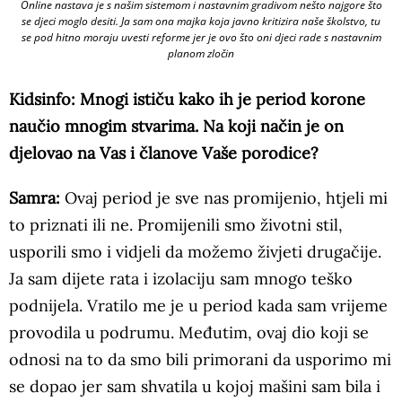
Online nastava je s našim sistemom i nastavnim gradivom nešto najgore što
se djeci moglo desiti. Ja sam ona majka koja javno kritizira naše školstvo, tu
se pod hitno moraju uvesti reforme jer je ovo što oni djeci rade s nastavnim
planom zločin
Kidsinfo: Mnogi ističu kako ih je period korone
naučio mnogim stvarima. Na koji način je on
djelovao na Vas i članove Vaše porodice?
Samra:
Ovaj period je sve nas promijenio, htjeli mi
to priznati ili ne. Promijenili smo životni stil,
usporili smo i vidjeli da možemo živjeti drugačije.
Ja sam dijete rata i izolaciju sam mnogo teško
podnijela. Vratilo me je u period kada sam vrijeme
provodila u podrumu. Međutim, ovaj dio koji se
odnosi na to da smo bili primorani da usporimo mi
se dopao jer sam shvatila u kojoj mašini sam bila i