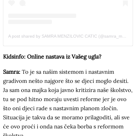
A post shared by SAMRA MENZILOVIC CATIC (@samra_menzilovic)
Kidsinfo: Online nastava iz Vašeg ugla?
Samra:
To je sa našim sistemom i nastavnim
gradivom nešto najgore što se djeci moglo desiti.
Ja sam ona majka koja javno kritizira naše školstvo,
tu se pod hitno moraju uvesti reforme jer je ovo
što oni djeci rade s nastavnim planom zločin.
Situacija je takva da se moramo prilagoditi, ali sve
će ovo proći i onda nas čeka borba s reformom
školstva.