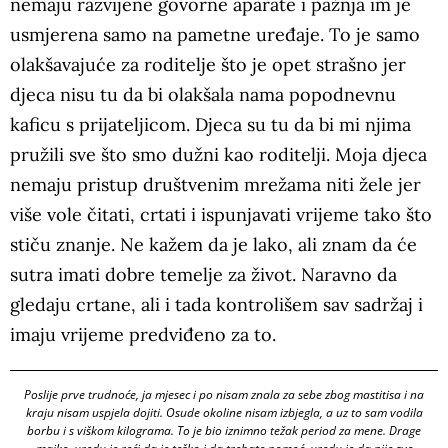
nemaju razvijene govorne aparate i pažnja im je
usmjerena samo na pametne uređaje. To je samo
olakšavajuće za roditelje što je opet strašno jer
djeca nisu tu da bi olakšala nama popodnevnu
kaficu s prijateljicom. Djeca su tu da bi mi njima
pružili sve što smo dužni kao roditelji. Moja djeca
nemaju pristup društvenim mrežama niti žele jer
više vole čitati, crtati i ispunjavati vrijeme tako što
stiču znanje. Ne kažem da je lako, ali znam da će
sutra imati dobre temelje za život. Naravno da
gledaju crtane, ali i tada kontrolišem sav sadržaj i
imaju vrijeme predviđeno za to.
Poslije prve trudnoće, ja mjesec i po nisam znala za sebe zbog mastitisa i na
kraju nisam uspjela dojiti. Osude okoline nisam izbjegla, a uz to sam vodila
borbu i s viškom kilograma. To je bio iznimno težak period za mene. Drage