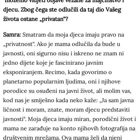
možemo vidjeti objave vezane za majčinstvo i
djecu. Zbog čega ste odlučili da taj dio Vašeg
života ostane „privatan“?
Samra:
Smatram da moja djeca imaju pravo na
„privatnost“. Ako je mama odlučila da bude u
javnosti, oni sigurno nisu i iskreno ne znam ni
jedno dijete koje je fascinirano javnim
eksponiranjem. Recimo, kada govorimo o
planetarno popularnim ljudima, oni i njihove
porodice su osuđeni na javni život, ali molim vas,
kod nas je smiješno kada neko kaže: „Ja sam javna
ličnost i moram, znate, moram djecu predstaviti
javnosti“. Moja djeca imaju miran, porodični život i
mama ne zarađuje na konto njihovih fotografija na
društvenim mrežama. Ova mama želi da njeni