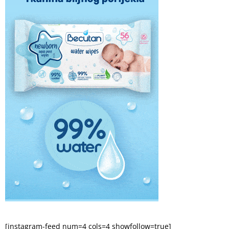
[instagram-feed num=4 cols=4 showfollow=true]