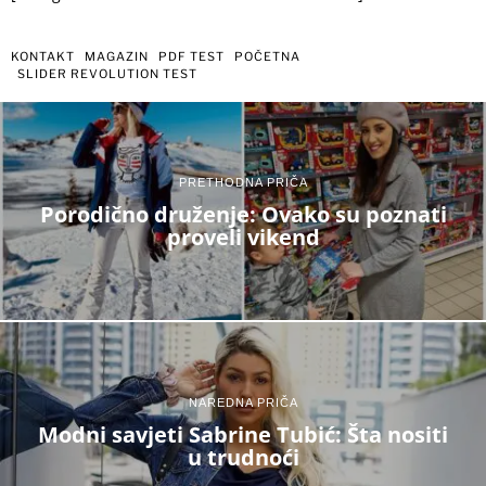
KONTAKT
MAGAZIN
PDF TEST
POČETNA
SLIDER REVOLUTION TEST
PRETHODNA PRIČA
Porodično druženje: Ovako su poznati
proveli vikend
NAREDNA PRIČA
Modni savjeti Sabrine Tubić: Šta nositi
u trudnoći