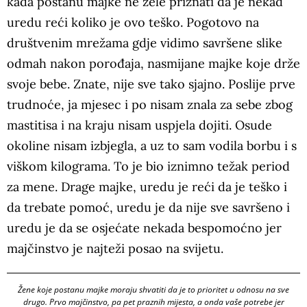
kada postanu majke ne žele priznati da je nekad
uredu reći koliko je ovo teško. Pogotovo na
društvenim mrežama gdje vidimo savršene slike
odmah nakon porođaja, nasmijane majke koje drže
svoje bebe. Znate, nije sve tako sjajno. Poslije prve
trudnoće, ja mjesec i po nisam znala za sebe zbog
mastitisa i na kraju nisam uspjela dojiti. Osude
okoline nisam izbjegla, a uz to sam vodila borbu i s
viškom kilograma. To je bio iznimno težak period
za mene. Drage majke, uredu je reći da je teško i
da trebate pomoć, uredu je da nije sve savršeno i
uredu je da se osjećate nekada bespomoćno jer
majčinstvo je najteži posao na svijetu.
Žene koje postanu majke moraju shvatiti da je to prioritet u odnosu na sve
drugo. Prvo majčinstvo, pa pet praznih mijesta, a onda vaše potrebe jer