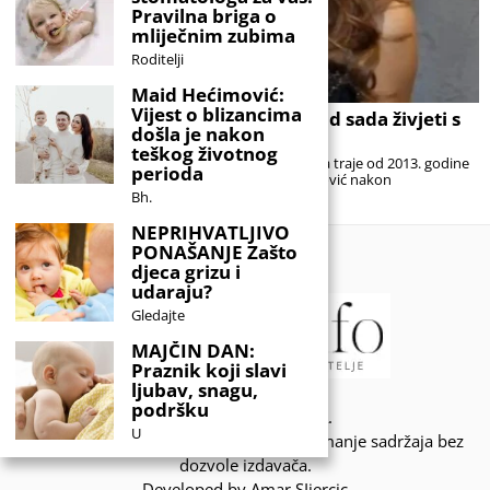
Pravilna briga o
mliječnim zubima
Roditelji
Maid Hećimović:
Vijest o blizancima
NOVI PREOKRET: Severinin sin će od sada živjeti s
došla je nakon
njom
teškog životnog
Spor između Severine Vučković i Milana Popovića traje od 2013. godine
perioda
Severina Vučković i njen bivši partner Milan Popović nakon
višegodišnjeg sudskog spora ponovo
Bh.
NEPRIHVATLJIVO
PONAŠANJE Zašto
djeca grizu i
udaraju?
Gledajte
MAJČIN DAN:
Praznik koji slavi
ljubav, snagu,
podršku
© 2020 - KIDSINFO.BA.
U
Sva prava zadržana. Zabranjeno preuzimanje sadržaja bez
dozvole izdavača.
Developed by Amar SIjercic