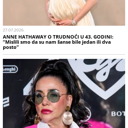
27.07.2026.
ANNE HATHAWAY O TRUDNOĆI U 43. GODINI:
“Mislili smo da su nam šanse bile jedan ili dva
posto”