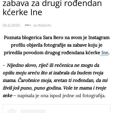
zabava za drugi rođendan
kćerke Ine
26.11.2020.
po
Kidsinfo
Poznata blogerica Sara Bero na svom je Instagram
profilu objavila fotografije sa zabave koju je
priredila povodom drugog rođendana kćerke
Ine
.
–
Nijedno slovo, riječ ili rečenica ne mogu da
opišu moju sreću što si izabrala da budem tvoja
mama. Čarobnice moja, sretan ti rođendan, da mi
živiš još puno, puno godina. Vole te mama i tvoje
seke
– napisala je ona ispod jedne od fotografija.