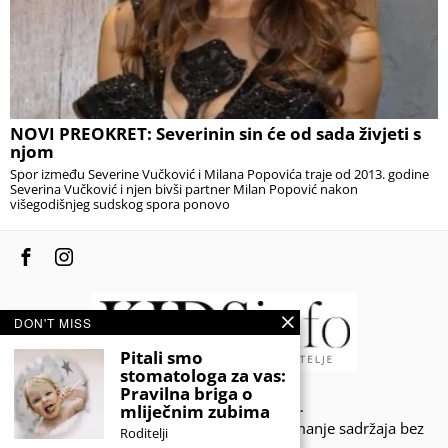
NOVI PREOKRET: Severinin sin će od sada živjeti s
njom
Spor između Severine Vučković i Milana Popovića traje od 2013. godine
Severina Vučković i njen bivši partner Milan Popović nakon
višegodišnjeg sudskog spora ponovo
DON'T MISS
Pitali smo
stomatologa za vas:
Pravilna briga o
© 2020 - KIDSINFO.BA.
mliječnim zubima
Sva prava zadržana. Zabranjeno preuzimanje sadržaja bez
Roditelji