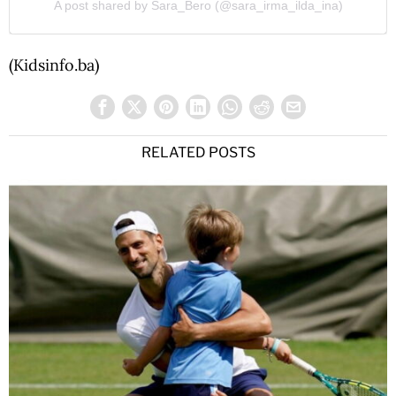
A post shared by Sara_Bero (@sara_irma_ilda_ina)
(Kidsinfo.ba)
RELATED POSTS